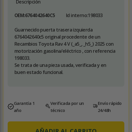
Descripción
Id interno:
198033
OEM:
6764042640C5
Guarnecido puerta trasera izquierda
6764042640c5 original procedente de un
Recambios Toyota Rav 4 V (_a5_, _h5_) 2025 con
motorización gasolina/eléctrico , con referencia
198033.
Se trata de una pieza usada, verificada y en
buen estado funcional.
Garantía 1
Verificada por un
Envío rápido
año
técnico
24/48h
AÑADIR AL CARRITO