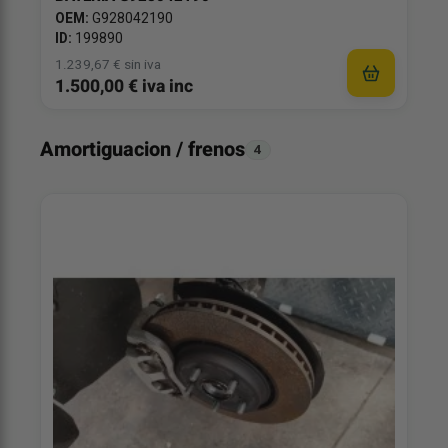
OEM:
G928042190
ID:
199890
1.239,67 € sin iva
1.500,00 € iva inc
Amortiguacion / frenos
4