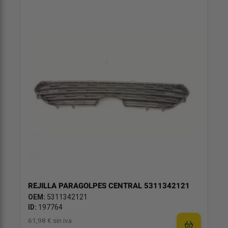
REJILLA PARAGOLPES CENTRAL 5311342121
OEM:
5311342121
ID:
197764
61,98 € sin iva