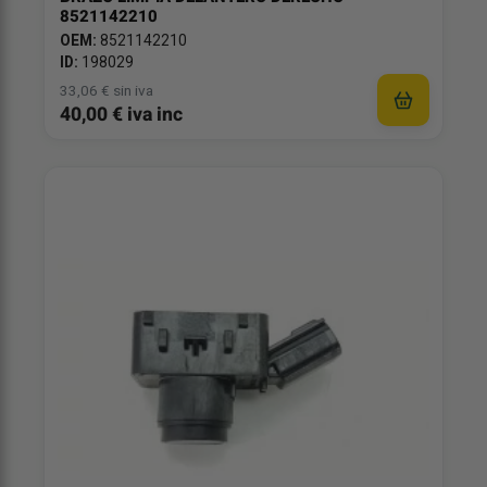
8521142210
OEM:
8521142210
ID:
198029
33,06 € sin iva
40,00 € iva inc