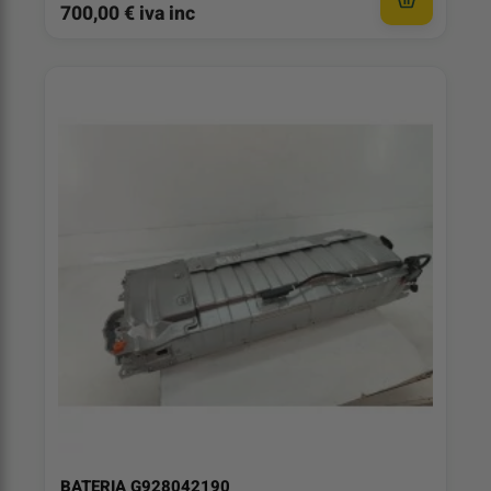
700,00 € iva inc
BATERIA G928042190