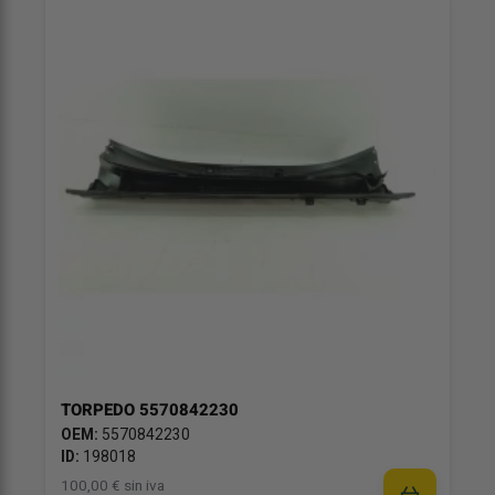
TORPEDO 5570842230
OEM:
5570842230
ID:
198018
100,00 € sin iva