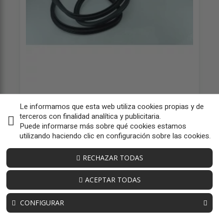
GOMAS CONTORNO PUERTA 6233242090
Le informamos que esta web utiliza cookies propias y de
OEM:
6233242090
terceros con finalidad analítica y publicitaria.
ID:
198062
Puede informarse más sobre qué cookies estamos
49,59 € sin iva
utilizando haciendo clic en configuración sobre las cookies.
60,00 € iva inc
RECHAZAR TODAS
ACEPTAR TODAS
CONFIGURAR