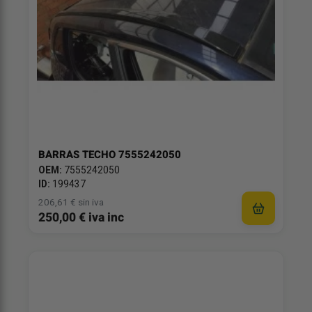
BARRAS TECHO 7555242050
OEM:
7555242050
ID:
199437
206,61 € sin iva
250,00 € iva inc