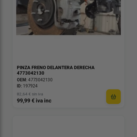
PINZA FRENO DELANTERA DERECHA
4773042130
OEM:
4773042130
ID:
197924
82,64 € sin iva
99,99 € iva inc