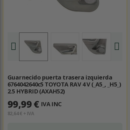
Guarnecido puerta trasera izquierda
6764042640c5 TOYOTA RAV 4 V (_A5_, _H5_)
2.5 HYBRID (AXAH52)
99,99 €
IVA INC
82,64 €
+ IVA