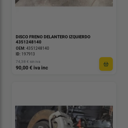
DISCO FRENO DELANTERO IZQUIERDO
4351248140
OEM:
4351248140
ID:
197913
74,38 € sin iva
90,00 € iva inc