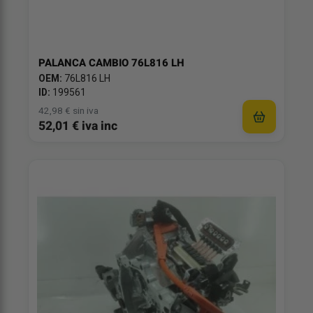
PALANCA CAMBIO 76L816 LH
OEM:
76L816 LH
ID:
199561
42,98 € sin iva
52,01 € iva inc