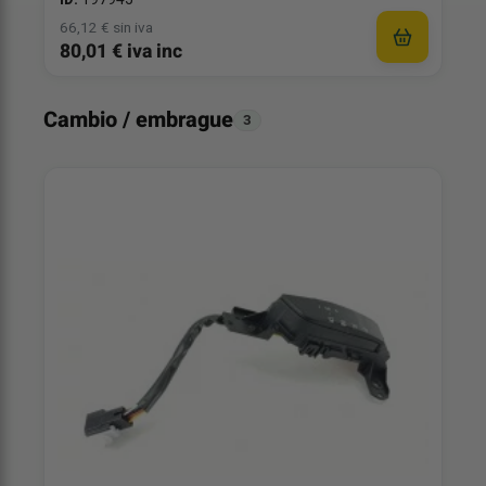
66,12 € sin iva
80,01 € iva inc
Cambio / embrague
3