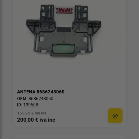
ANTENA 8686248060
OEM:
8686248060
ID:
199508
165,29 € sin iva
200,00 € iva inc