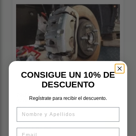
CONSIGUE UN 10% DE
DESCUENTO
PINZA FRENO DELANTERA IZQUIERDA
Regístrate para recibir el descuento.
4775042130
OEM:
4775042130
Nombre
ID:
197925
82,64 € sin iva
99,99 € iva inc
Email