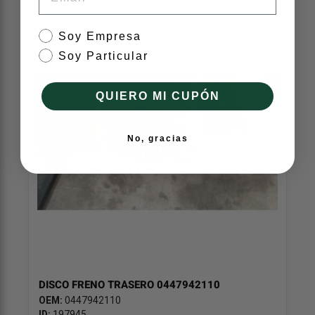
tipo de cliente
Soy Empresa
Soy Particular
QUIERO MI CUPÓN
No, gracias
DISCO FRENO TRASERO 0447942110
OEM:
0447942110
ID:
197945