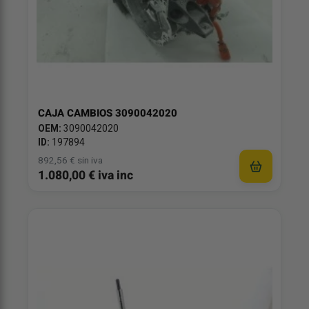
CAJA CAMBIOS 3090042020
OEM:
3090042020
ID:
197894
892,56 € sin iva
1.080,00 € iva inc