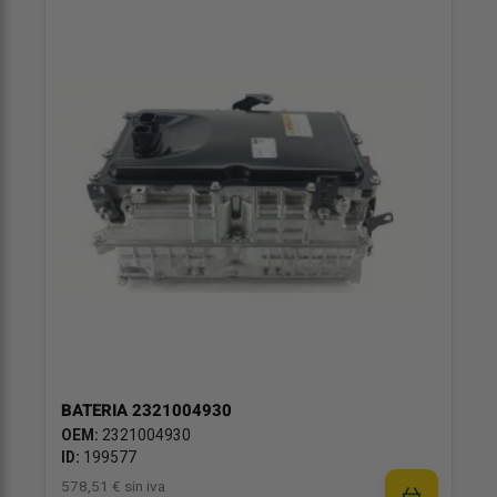
BATERIA 2321004930
OEM:
2321004930
ID:
199577
578,51 € sin iva