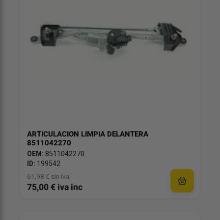
ARTICULACION LIMPIA DELANTERA
8511042270
OEM:
8511042270
ID:
199542
61,98 € sin iva
75,00 € iva inc