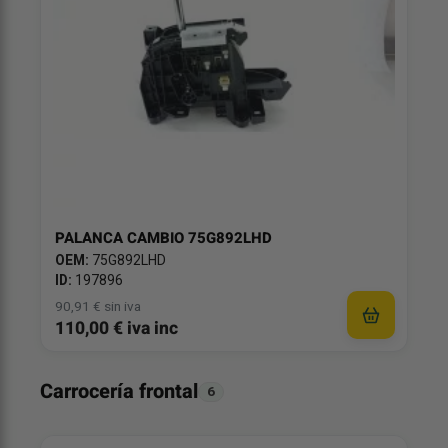
PALANCA CAMBIO 75G892LHD
OEM:
75G892LHD
ID:
197896
90,91 € sin iva
110,00 € iva inc
Carrocería frontal
6