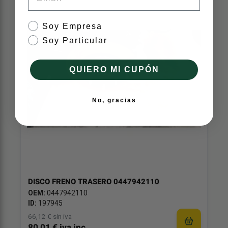
tipo de cliente
Soy Empresa
Soy Particular
QUIERO MI CUPÓN
No, gracias
DISCO FRENO TRASERO 0447942110
OEM:
0447942110
ID:
197945
66,12 € sin iva
80,01 € iva inc