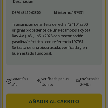
Descripción
Id interno:
197931
OEM:
4341042300
Transmision delantera derecha 4341042300
original procedente de un Recambios Toyota
Rav 4 V (_a5_, _h5_) 2025 con motorización
gasolina/eléctrico , con referencia 197931.
Se trata de una pieza usada, verificada y en
buen estado funcional.
Garantía 1
Verificada por un
Envío rápido
año
técnico
24/48h
AÑADIR AL CARRITO