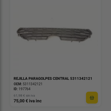
REJILLA PARAGOLPES CENTRAL 5311342121
OEM:
5311342121
ID:
197764
61,98 € sin iva
75,00 € iva inc