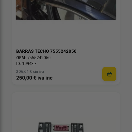
BARRAS TECHO 7555242050
OEM:
7555242050
ID:
199437
206,61 € sin iva
250,00 € iva inc