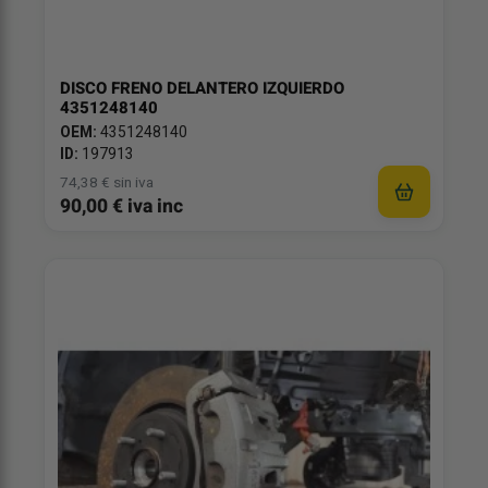
DISCO FRENO DELANTERO IZQUIERDO
4351248140
OEM:
4351248140
ID:
197913
74,38 € sin iva
90,00 € iva inc