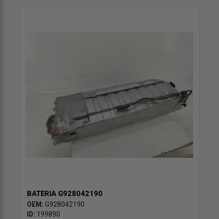
BATERIA G928042190
OEM:
G928042190
ID:
199890