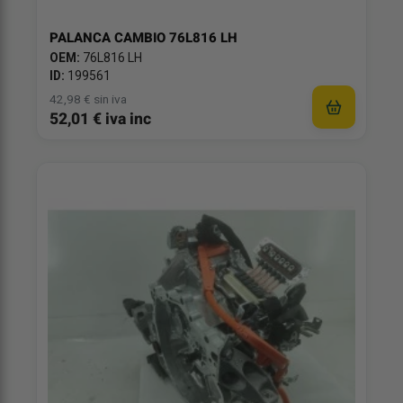
PALANCA CAMBIO 76L816 LH
OEM:
76L816 LH
ID:
199561
42,98 € sin iva
52,01 € iva inc