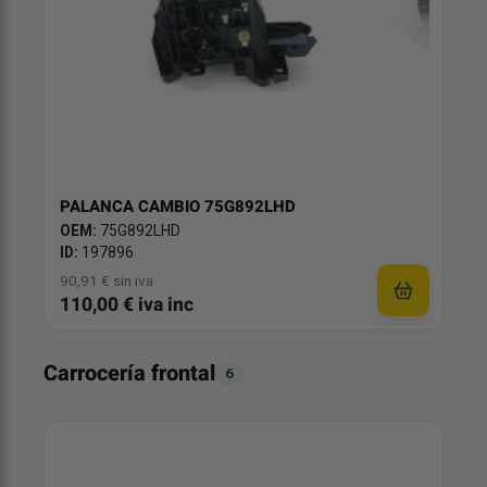
PALANCA CAMBIO 75G892LHD
OEM:
75G892LHD
ID:
197896
90,91 € sin iva
110,00 € iva inc
Carrocería frontal
6