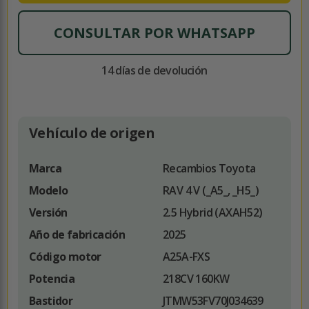
CONSULTAR POR WHATSAPP
14 días de devolución
Vehículo de origen
Marca
Recambios Toyota
Modelo
RAV 4 V (_A5_, _H5_)
Versión
2.5 Hybrid (AXAH52)
Año de fabricación
2025
Código motor
A25A-FXS
Potencia
218CV 160KW
Bastidor
JTMW53FV70J034639