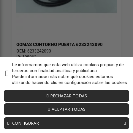
GOMAS CONTORNO PUERTA 6233242090
OEM:
6233242090
ID:
198062
Le informamos que esta web utiliza cookies propias y de
49,59 € sin iva
terceros con finalidad analítica y publicitaria.
60,00 € iva inc
Puede informarse más sobre qué cookies estamos
utilizando haciendo clic en configuración sobre las cookies.
RECHAZAR TODAS
ACEPTAR TODAS
CONFIGURAR