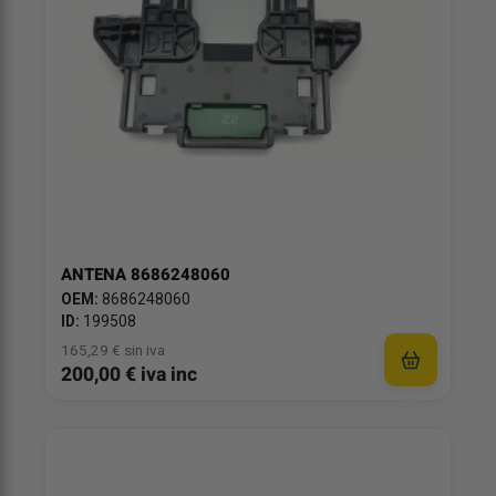
ANTENA 8686248060
OEM:
8686248060
ID:
199508
165,29 € sin iva
200,00 € iva inc