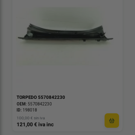
TORPEDO 5570842230
OEM:
5570842230
ID:
198018
100,00 € sin iva
121,00 € iva inc