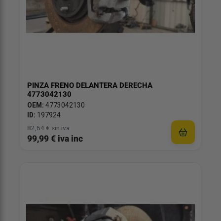
PINZA FRENO DELANTERA DERECHA
4773042130
OEM:
4773042130
ID:
197924
82,64 € sin iva
99,99 € iva inc