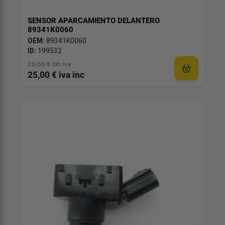
SENSOR APARCAMIENTO DELANTERO
89341K0060
OEM:
89341K0060
ID:
199532
20,66 € sin iva
25,00 € iva inc