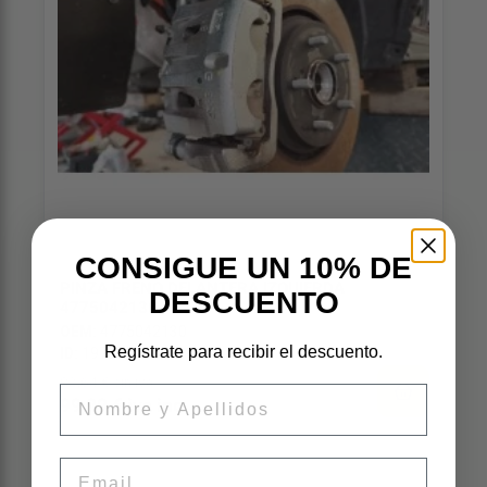
CONSIGUE UN 10% DE
PINZA FRENO DELANTERA IZQUIERDA
DESCUENTO
4775042130
OEM:
4775042130
Regístrate para recibir el descuento.
ID:
197925
82,64 € sin iva
Nombre
99,99 € iva inc
Email