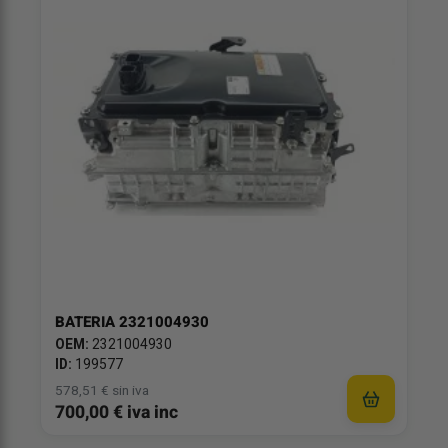
BATERIA 2321004930
OEM:
2321004930
ID:
199577
578,51 € sin iva
700,00 € iva inc