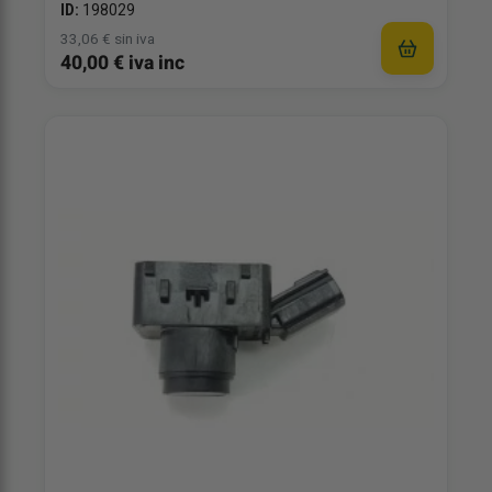
ID:
198029
33,06 € sin iva
40,00 € iva inc