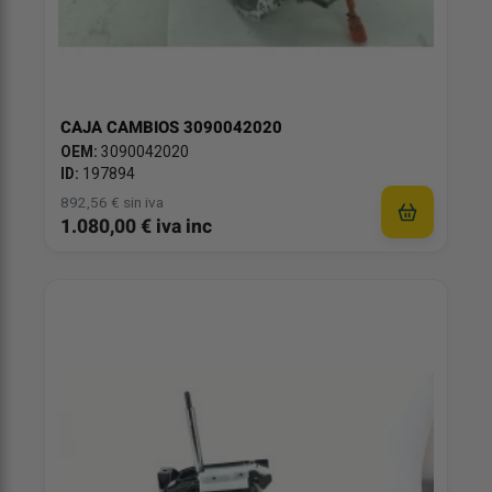
CAJA CAMBIOS 3090042020
OEM:
3090042020
ID:
197894
892,56 € sin iva
1.080,00 € iva inc