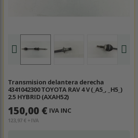
Transmision delantera derecha
4341042300 TOYOTA RAV 4 V (_A5_, _H5_)
2.5 HYBRID (AXAH52)
150,00 €
IVA INC
123,97 €
+ IVA