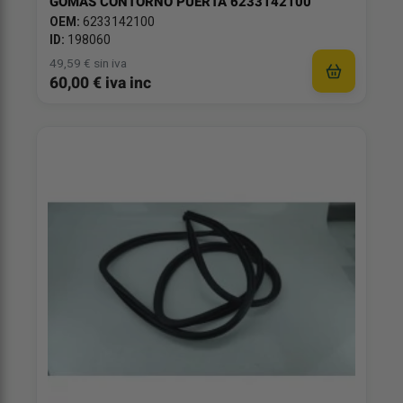
GOMAS CONTORNO PUERTA 6233142100
OEM:
6233142100
ID:
198060
49,59 € sin iva
60,00 € iva inc