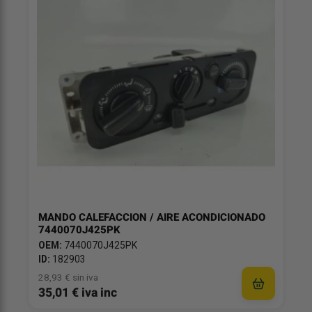
MANDO CALEFACCION / AIRE ACONDICIONADO
7440070J425PK
OEM:
7440070J425PK
ID:
182903
28,93 € sin iva
35,01 € iva inc