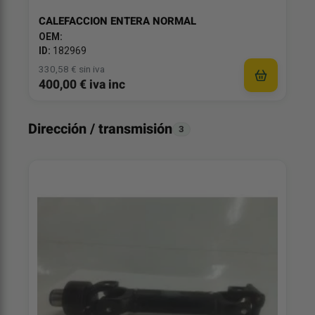
CALEFACCION ENTERA NORMAL
OEM:
ID:
182969
330,58 € sin iva
400,00 € iva inc
Dirección / transmisión
3