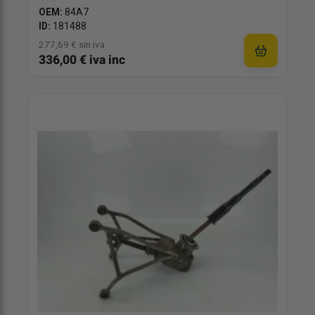
OEM:
84A7
ID:
181488
277,69 € sin iva
336,00 € iva inc