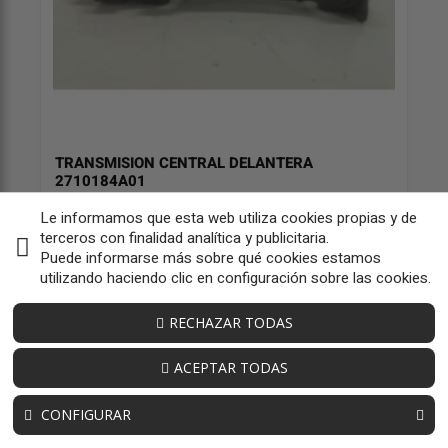
TRANSMISION CENTRAL DELANTERA
2710184A01
OEM:
2710184A01
Le informamos que esta web utiliza cookies propias y de
ID:
181493
terceros con finalidad analítica y publicitaria.
57,85 € sin iva
Puede informarse más sobre qué cookies estamos
70,00 € iva inc
utilizando haciendo clic en configuración sobre las cookies.
RECHAZAR TODAS
ACEPTAR TODAS
CONFIGURAR