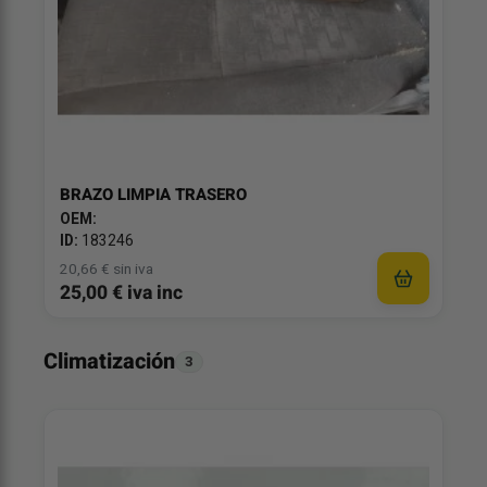
BRAZO LIMPIA TRASERO
OEM:
ID:
183246
20,66 € sin iva
25,00 € iva inc
Climatización
3