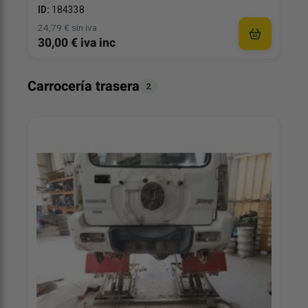
ID:
184338
24,79 € sin iva
30,00 € iva inc
Carrocería trasera
2