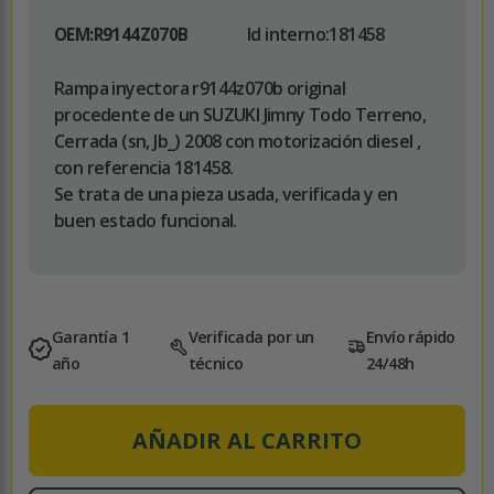
Id interno:
181458
OEM:
R9144Z070B
Rampa inyectora r9144z070b original
procedente de un SUZUKI Jimny Todo Terreno,
Cerrada (sn, Jb_) 2008 con motorización diesel ,
con referencia 181458.
Se trata de una pieza usada, verificada y en
buen estado funcional.
Garantía 1
Verificada por un
Envío rápido
año
técnico
24/48h
AÑADIR AL CARRITO