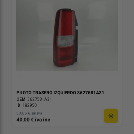
PILOTO TRASERO IZQUIERDO 3627581A31
OEM:
3627581A31
ID:
182950
33,06 € sin iva
40,00 € iva inc