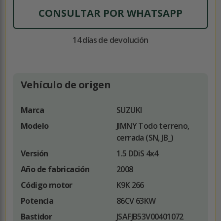
CONSULTAR POR WHATSAPP
14 días de devolución
Vehículo de origen
Marca
SUZUKI
Modelo
JIMNY Todo terreno,
cerrada (SN, JB_)
Versión
1.5 DDiS 4x4
Año de fabricación
2008
Código motor
K9K 266
Potencia
86CV 63KW
Bastidor
JSAFJB53V00401072