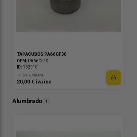
TAPACUBOS PA66GF30
OEM:
PA66GF30
ID:
182918
16,53 € sin iva
20,00 € iva inc
Alumbrado
1