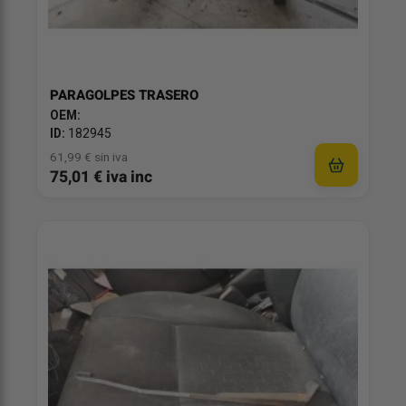
PARAGOLPES TRASERO
OEM:
ID:
182945
61,99 € sin iva
75,01 € iva inc