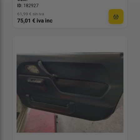
ID:
182927
61,99 € sin iva
75,01 € iva inc