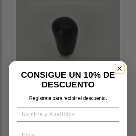
CONSIGUE UN 10% DE
DESCUENTO
POMO PALANCA CAMBIO 2811378G41AHA
OEM:
2811378G41AHA
Regístrate para recibir el descuento.
ID:
183538
33,06 € sin iva
Nombre
40,00 € iva inc
Email
Carrocería laterales
7