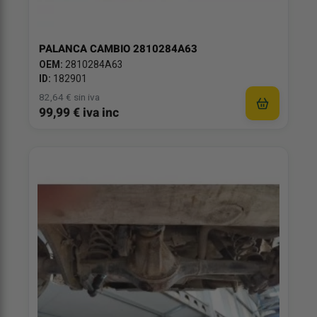
PALANCA CAMBIO 2810284A63
OEM:
2810284A63
ID:
182901
82,64 € sin iva
99,99 € iva inc