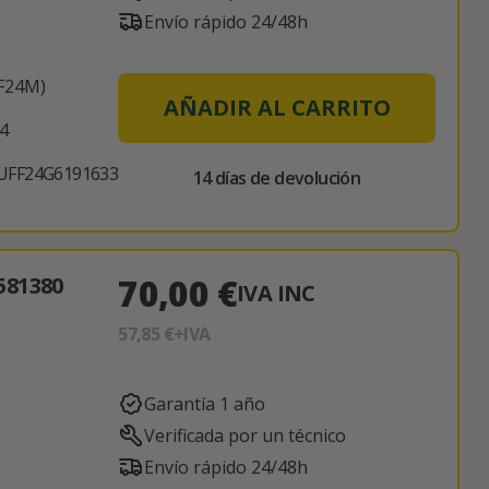
Envío rápido 24/48h
F24M)
AÑADIR AL CARRITO
4
FF24G6191633
14 días de devolución
70,00 €
581380
IVA INC
57,85 €
+IVA
Garantía 1 año
Verificada por un técnico
Envío rápido 24/48h