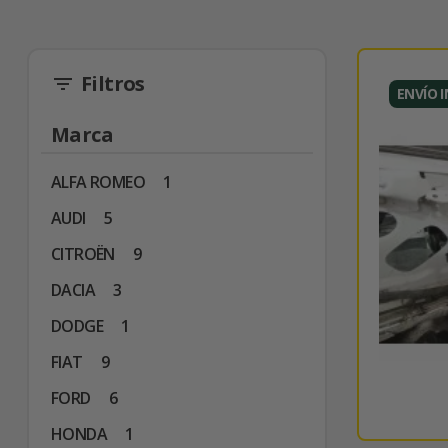
Filtros
filter_list
ENVÍO 
Marca
ALFA ROMEO
1
AUDI
5
CITROËN
9
DACIA
3
DODGE
1
FIAT
9
FORD
6
HONDA
1