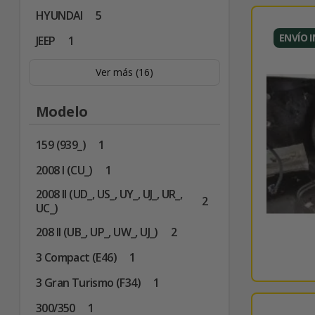
HYUNDAI
5
ENVÍO 
JEEP
1
Ver más (16)
Modelo
159 (939_)
1
2008 I (CU_)
1
2008 II (UD_, US_, UY_, UJ_, UR_,
2
UC_)
208 II (UB_, UP_, UW_, UJ_)
2
3 Compact (E46)
1
3 Gran Turismo (F34)
1
300/350
1