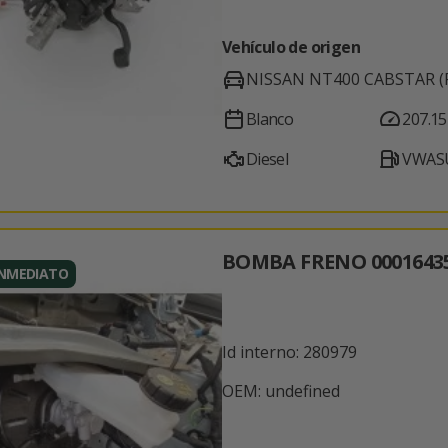
Vehículo de origen
NISSAN NT400 CABSTAR (
Blanco
207.15
Diesel
VWASU
BOMBA FRENO 0001643
INMEDIATO
Id interno: 280979
OEM: undefined