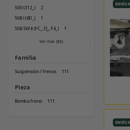
ENVÍO 
500 (312_)
2
508 I (8D_)
1
508 SW II (FC_, FJ_, F4_)
1
Ver más (86)
Familia
Suspensión / frenos
111
Pieza
Bomba freno
111
ENVÍO 