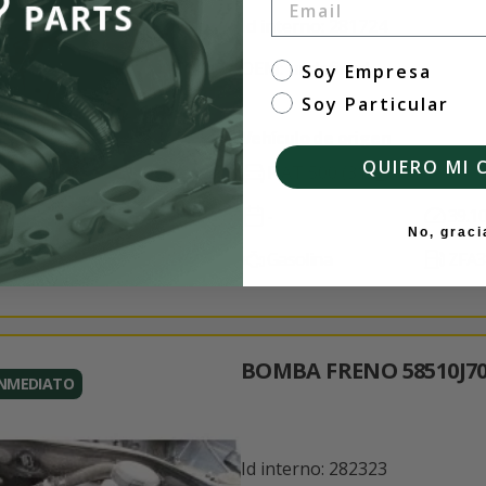
Id interno: 281724
OEM: undefined
tipo de cliente
Soy Empresa
Soy Particular
Vehículo de origen
QUIERO MI 
FIAT 500 (312_)
-
39.1
No, graci
Gasolina
ZFA3
BOMBA FRENO 58510J7
INMEDIATO
Id interno: 282323