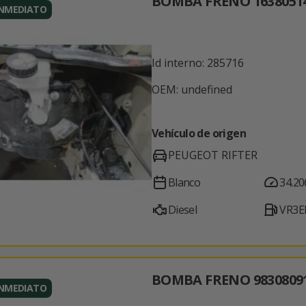
BOMBA FRENO 1638051
INMEDIATO
Id interno: 285716
OEM: undefined
Vehículo de origen
PEUGEOT RIFTER
Blanco
34.20
Diesel
VR3E
BOMBA FRENO 9830809
INMEDIATO