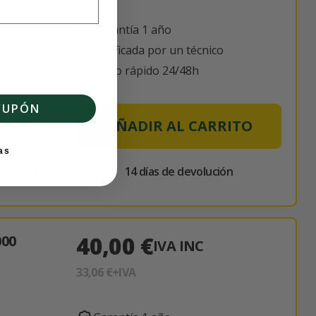
Garantía 1 año
Verificada por un técnico
Envío rápido 24/48h
CUPÓN
AÑADIR AL CARRITO
02
as
120000JA15181
14 días de devolución
40,00 €
000
IVA INC
33,06 €
+IVA