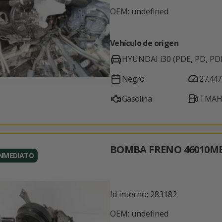
OEM: undefined
Vehículo de origen
HYUNDAI i30 (PDE, PD, PD
Negro
27.447
Gasolina
TMAH3
BOMBA FRENO 46010M
INMEDIATO
Id interno: 283182
OEM: undefined