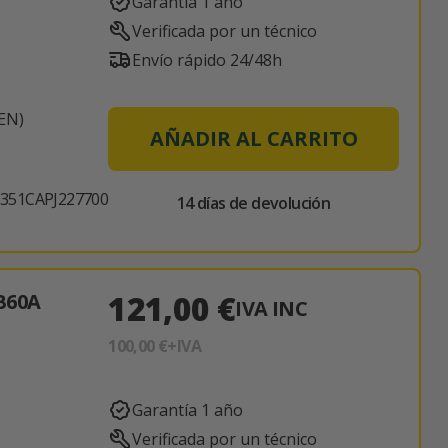
Garantía 1 año
Verificada por un técnico
Envío rápido 24/48h
EN)
AÑADIR AL CARRITO
51CAPJ227700
14 días de devolución
121,00 €
B60A
IVA INC
100,00 €
+IVA
Garantía 1 año
Verificada por un técnico