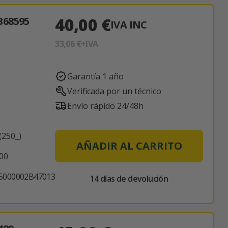
40,00 €
368595
IVA INC
33,06 €
+IVA
Garantía 1 año
Verificada por un técnico
Envío rápido 24/48h
(250_)
AÑADIR AL CARRITO
000
5000002B47013
14 días de devolución