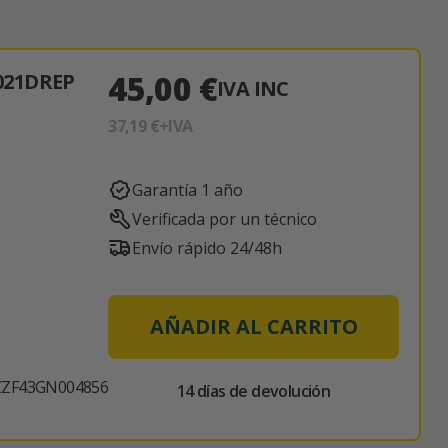
45,00 €
021DREP
IVA INC
37,19 €
+IVA
Garantía 1 año
Verificada por un técnico
Envío rápido 24/48h
AÑADIR AL CARRITO
ZF43GN004856
14 días de devolución