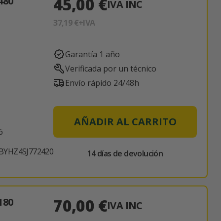
45,00 €
480
IVA INC
37,19 €
+IVA
Garantía 1 año
Verificada por un técnico
Envío rápido 24/48h
AÑADIR AL CARRITO
6
BYHZ4SJ772420
14 días de devolución
70,00 €
180
IVA INC