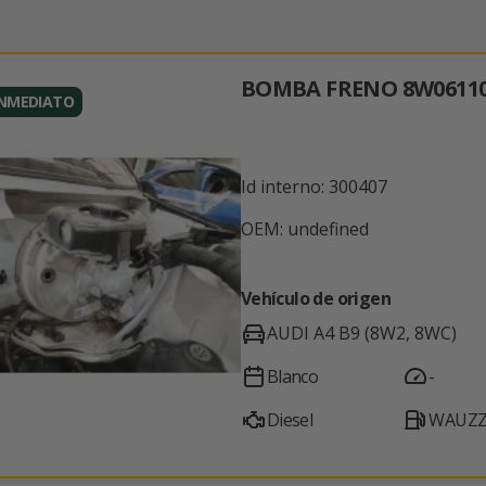
BOMBA FRENO 8W0611
INMEDIATO
Id interno: 300407
OEM: undefined
Vehículo de origen
AUDI A4 B9 (8W2, 8WC)
Blanco
-
Diesel
WAUZZ