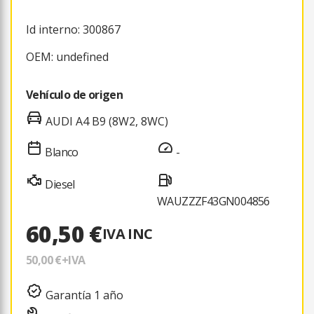
Id interno: 300867
OEM: undefined
Vehículo de origen
AUDI A4 B9 (8W2, 8WC)
Blanco
-
Diesel
WAUZZZF43GN004856
60,50 €
IVA INC
50,00 €
+IVA
Garantía 1 año