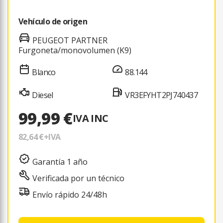
Vehículo de origen
PEUGEOT PARTNER
Furgoneta/monovolumen (K9)
Blanco
88.144
Diesel
VR3EFYHT2PJ740437
99,99 €
IVA INC
82,64 €
+IVA
Garantía 1 año
Verificada por un técnico
Envío rápido 24/48h