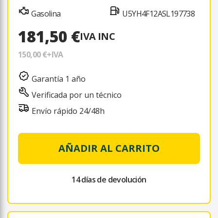
Gasolina
U5YH4F12ASL197738
181,50 €
IVA INC
150,00 €
+IVA
Garantía 1 año
Verificada por un técnico
Envío rápido 24/48h
AÑADIR AL CARRITO
14 días de devolución