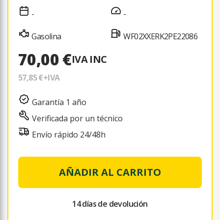
-
-
Gasolina
WF02XXERK2PE22086
70,00 €
IVA INC
57,85 €
+IVA
Garantía 1 año
Verificada por un técnico
Envío rápido 24/48h
AÑADIR AL CARRITO
14 días de devolución