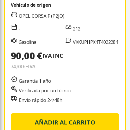
Vehículo de origen
OPEL CORSA F (P2JO)
-
212
Gasolina
VXKUPHPX4T4022284
90,00 €
IVA INC
74,38 €
+IVA
Garantía 1 año
Verificada por un técnico
Envío rápido 24/48h
AÑADIR AL CARRITO