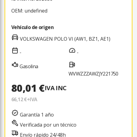
OEM: undefined
Vehículo de origen
VOLKSWAGEN POLO VI (AW1, BZ1, AE1)
-
-
Gasolina
WVWZZZAWZJY221750
80,01 €
IVA INC
66,12 €
+IVA
Garantía 1 año
Verificada por un técnico
Envío rápido 24/48h