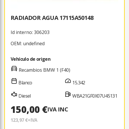
RADIADOR AGUA 17115A50148
Id interno: 306203
OEM: undefined
Vehículo de origen
Recambios BMW 1 (F40)
Blanco
15.342
Diesel
WBA21GF0X07U45131
150,00 €
IVA INC
123,97 €
+IVA