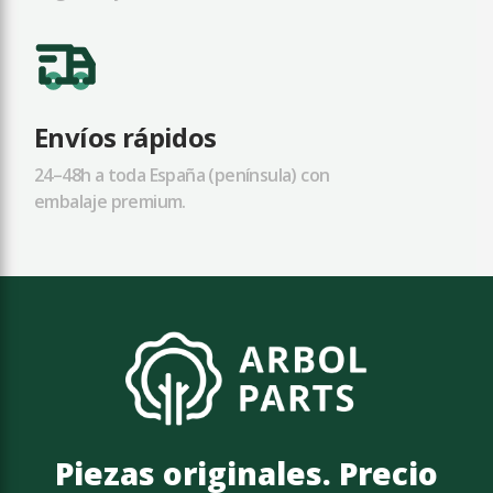
Envíos rápidos
24–48h a toda España (península) con
embalaje premium.
Piezas originales. Precio