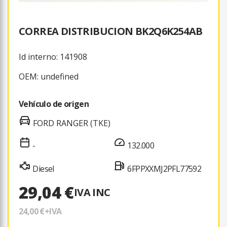
CORREA DISTRIBUCION BK2Q6K254AB
Id interno: 141908
OEM: undefined
Vehículo de origen
FORD RANGER (TKE)
-
132.000
Diesel
6FPPXXMJ2PFL77592
29,04 €
IVA INC
24,00 €
+IVA