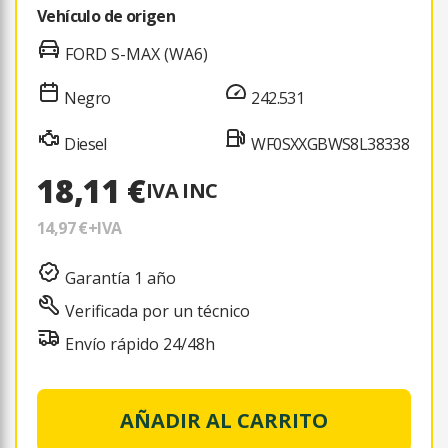
Vehículo de origen
FORD S-MAX (WA6)
Negro
242.531
Diesel
WF0SXXGBWS8L38338
18,11 €
IVA INC
14,97 €
+IVA
Garantía 1 año
Verificada por un técnico
Envío rápido 24/48h
AÑADIR AL CARRITO