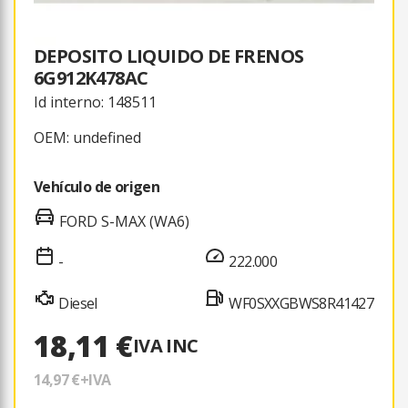
DEPOSITO LIQUIDO DE FRENOS
6G912K478AC
Id interno: 148511
OEM: undefined
Vehículo de origen
FORD S-MAX (WA6)
-
222.000
Diesel
WF0SXXGBWS8R41427
18,11 €
IVA INC
14,97 €
+IVA