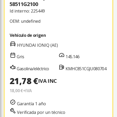
58511G2100
Id interno: 225449
OEM: undefined
Vehículo de origen
HYUNDAI IONIQ (AE)
Gris
145.146
Gasolina/eléctrico
KMHC851CGJU080704
21,78 €
IVA INC
18,00 €
+IVA
Garantía 1 año
Verificada por un técnico