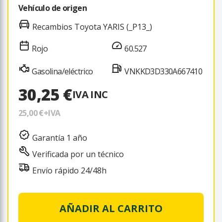
Vehículo de origen
Recambios Toyota YARIS (_P13_)
Rojo
60.527
Gasolina/eléctrico
VNKKD3D330A667410
30,25 €
IVA INC
25,00 €
+IVA
Garantía 1 año
Verificada por un técnico
Envío rápido 24/48h
AÑADIR AL CARRITO