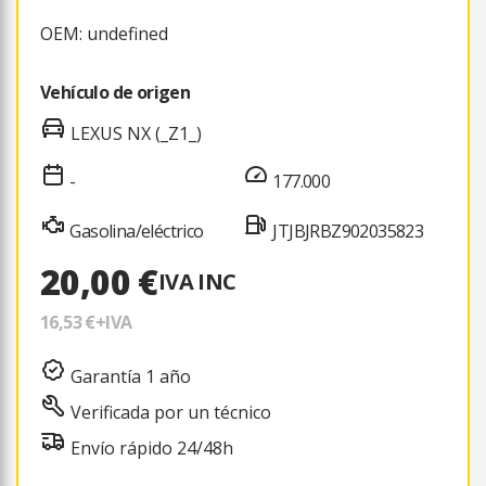
OEM: undefined
Vehículo de origen
LEXUS NX (_Z1_)
-
177.000
Gasolina/eléctrico
JTJBJRBZ902035823
20,00 €
IVA INC
16,53 €
+IVA
Garantía 1 año
Verificada por un técnico
Envío rápido 24/48h