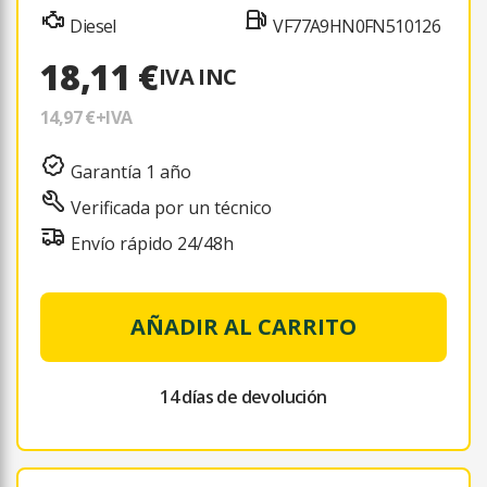
Diesel
VF77A9HN0FN510126
18,11 €
IVA INC
14,97 €
+IVA
Garantía 1 año
Verificada por un técnico
Envío rápido 24/48h
AÑADIR AL CARRITO
14 días de devolución