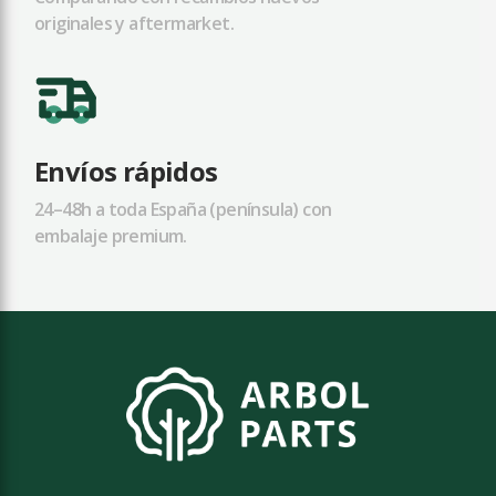
originales y aftermarket.
Envíos rápidos
24–48h a toda España (península) con
embalaje premium.