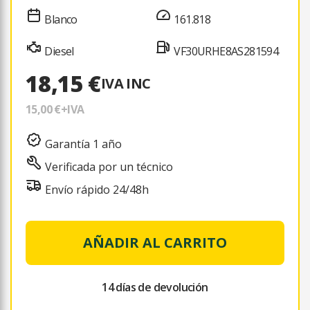
Blanco
161.818
Diesel
VF30URHE8AS281594
18,15 €
IVA INC
15,00 €
+IVA
Garantía 1 año
Verificada por un técnico
Envío rápido 24/48h
AÑADIR AL CARRITO
14 días de devolución