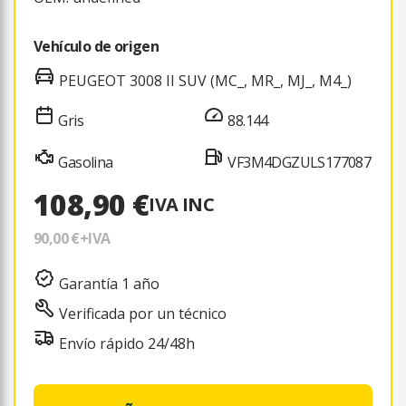
Vehículo de origen
PEUGEOT 3008 II SUV (MC_, MR_, MJ_, M4_)
Gris
88.144
Gasolina
VF3M4DGZULS177087
108,90 €
IVA INC
90,00 €
+IVA
Garantía 1 año
Verificada por un técnico
Envío rápido 24/48h