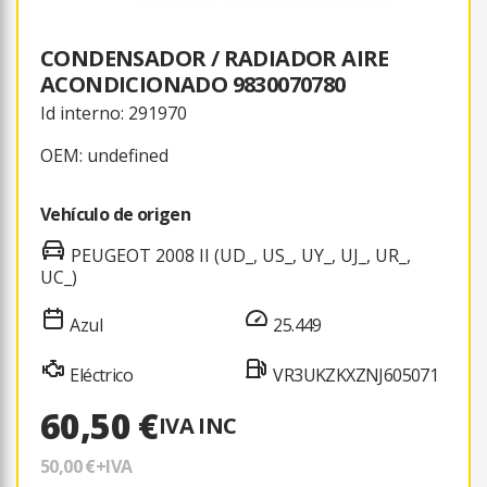
CONDENSADOR / RADIADOR AIRE
ACONDICIONADO 9830070780
Id interno: 291970
OEM: undefined
Vehículo de origen
PEUGEOT 2008 II (UD_, US_, UY_, UJ_, UR_,
UC_)
Azul
25.449
Eléctrico
VR3UKZKXZNJ605071
60,50 €
IVA INC
50,00 €
+IVA