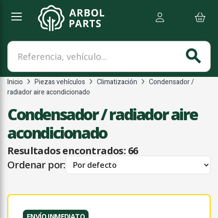
Referencia, vehículo...
search
Inicio
Piezas vehículos
Climatización
Condensador /
radiador aire acondicionado
Condensador / radiador aire
acondicionado
Resultados encontrados:
66
Ordenar por:
ENVÍO INMEDIATO