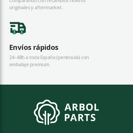
Comparando con recambios nuevos
originales y aftermarket.
Envíos rápidos
24–48h a toda España (península) con
embalaje premium.