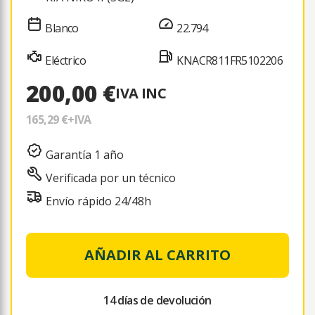
Blanco
22.794
Eléctrico
KNACR811FR5102206
200,00 €
IVA INC
165,29 €
+IVA
Garantía 1 año
Verificada por un técnico
Envío rápido 24/48h
AÑADIR AL CARRITO
14 días de devolución