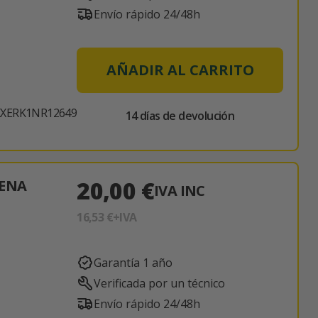
Envío rápido 24/48h
AÑADIR AL CARRITO
XERK1NR12649
14 días de devolución
20,00 €
TENA
IVA INC
16,53 €
+IVA
Garantía 1 año
Verificada por un técnico
Envío rápido 24/48h