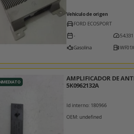
Vehículo de origen
FORD ECOSPORT
-
54.331
Gasolina
WF01X
AMPLIFICADOR DE AN
INMEDIATO
5K0962132A
Id interno: 180966
OEM: undefined