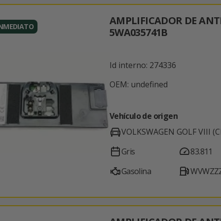
AMPLIFICADOR DE AN
INMEDIATO
5WA035741B
Id interno: 274336
OEM: undefined
Vehículo de origen
VOLKSWAGEN GOLF VIII (C
Gris
83.811
Gasolina
WVWZZZ