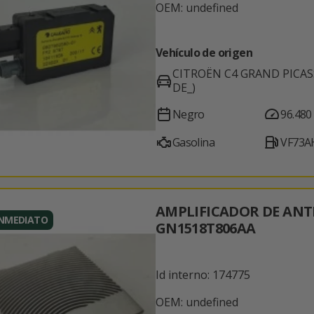
OEM: undefined
Vehículo de origen
CITROËN C4 GRAND PICASSO
DE_)
Negro
96.480
Gasolina
VF73A
AMPLIFICADOR DE AN
INMEDIATO
GN1518T806AA
Id interno: 174775
OEM: undefined