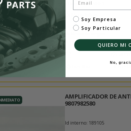
Id interno: 174881
OEM: undefined
tipo de cliente
Soy Empresa
Soy Particular
Vehículo de origen
FORD ECOSPORT
QUIERO MI 
-
54.331
No, graci
Gasolina
WF01X
AMPLIFICADOR DE AN
INMEDIATO
9807982580
Id interno: 189105