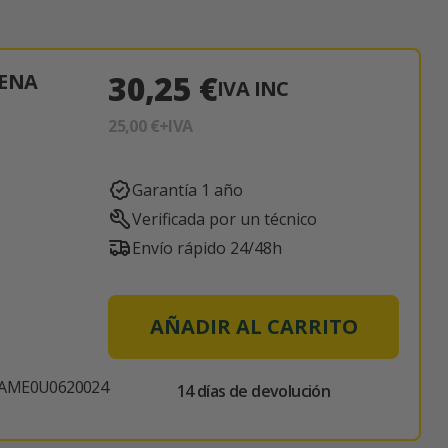
30,25 €
TENA
IVA INC
25,00 €
+IVA
Garantía 1 año
Verificada por un técnico
Envío rápido 24/48h
AÑADIR AL CARRITO
AME0U0620024
14 días de devolución