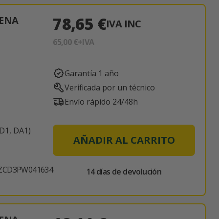
78,65 €
TENA
IVA INC
65,00 €
+IVA
Garantía 1 año
Verificada por un técnico
Envío rápido 24/48h
D1, DA1)
AÑADIR AL CARRITO
CD3PW041634
14 días de devolución