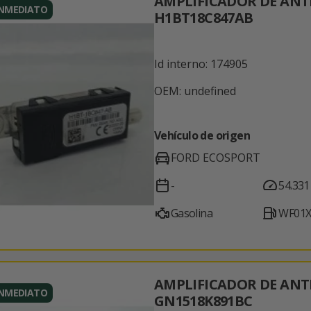
AMPLIFICADOR DE AN
INMEDIATO
H1BT18C847AB
Id interno: 174905
OEM: undefined
Vehículo de origen
FORD ECOSPORT
-
54.331
Gasolina
WF01X
AMPLIFICADOR DE AN
INMEDIATO
GN1518K891BC