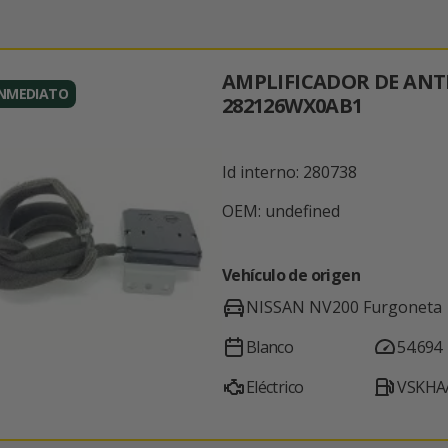
AMPLIFICADOR DE AN
INMEDIATO
282126WX0AB1
Id interno: 280738
OEM: undefined
Vehículo de origen
NISSAN NV200 Furgoneta
Blanco
54.694
Eléctrico
VSKHA