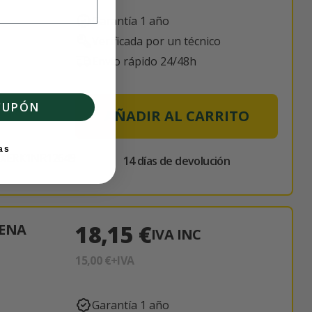
Garantía 1 año
Verificada por un técnico
Envío rápido 24/48h
CUPÓN
AÑADIR AL CARRITO
as
XERK1NR12649
14 días de devolución
18,15 €
TENA
IVA INC
15,00 €
+IVA
Garantía 1 año