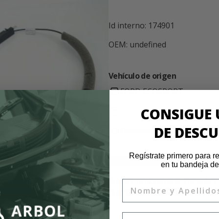
Id interno: 174901
OEM: undefined
Vehículo de origen
FORD ECOSPORT
CONSIGUE 
-
54.331
DE DESC
Gasolina
WF01X
Regístrate primero para re
en tu bandeja de
AMPLIFICADOR DE AN
Nombre
INMEDIATO
GN1515K603BB
Email