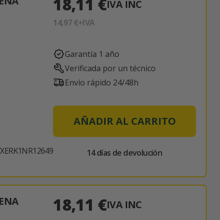
18,11 €
TENA
IVA INC
14,97 €
+IVA
Garantía 1 año
Verificada por un técnico
Envío rápido 24/48h
AÑADIR AL CARRITO
XERK1NR12649
14 días de devolución
18,11 €
TENA
IVA INC