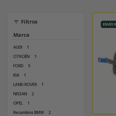
Filtros
filter_list
ENVÍO 
Marca
AUDI
1
CITROËN
1
FORD
5
KIA
1
LAND ROVER
1
NISSAN
2
OPEL
1
Recambios BMW
2