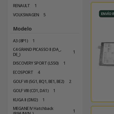
RENAULT
1
ENVÍO 
VOLKSWAGEN
5
Modelo
A3 (8P1)
1
C4 GRAND PICASSO II (DA_,
1
DE_)
DISCOVERY SPORT (L550)
1
ECOSPORT
4
GOLF VII (5G1, BQ1, BE1, BE2)
2
GOLF VIII (CD1, DA1)
1
KUGA II (DM2)
1
MEGANE IV Hatchback
1
(B9A/M/N_)