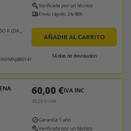
Verificada por un técnico
Envío rápido 24/48h
 II (DA_,
AÑADIR AL CARRITO
14 días de devolución
HNYMHJ880141
60,00 €
TENA
IVA INC
49,59 €
+IVA
Garantía 1 año
Verificada por un técnico