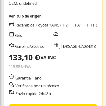
OEM: undefined
Vehículo de origen
Recambios Toyota YARIS (_P21_, _PA1_, _PH1_)
Gris
-
Gasolina/eléctrico
JTDKGAGB40A084318
133,10 €
IVA INC
110,00 €
+IVA
Garantía 1 año
Verificada por un técnico
Envío rápido 24/48h