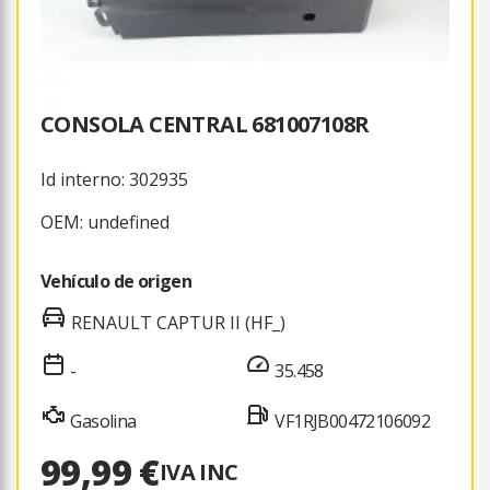
CONSOLA CENTRAL 681007108R
Id interno: 302935
OEM: undefined
Vehículo de origen
RENAULT CAPTUR II (HF_)
-
35.458
Gasolina
VF1RJB00472106092
99,99 €
IVA INC