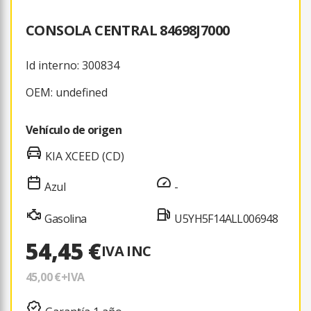
CONSOLA CENTRAL 84698J7000
Id interno: 300834
OEM: undefined
Vehículo de origen
KIA XCEED (CD)
Azul
-
Gasolina
U5YH5F14ALL006948
54,45 €
IVA INC
45,00 €
+IVA