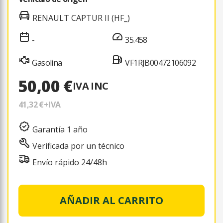
RENAULT CAPTUR II (HF_)
-
35.458
Gasolina
VF1RJB00472106092
50,00 €
IVA INC
41,32 €
+IVA
Garantía 1 año
Verificada por un técnico
Envío rápido 24/48h
AÑADIR AL CARRITO