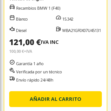
Recambios BMW 1 (F40)
Blanco
15.342
Diesel
WBA21GF0X07U45131
121,00 €
IVA INC
100,00 €
+IVA
Garantía 1 año
Verificada por un técnico
Envío rápido 24/48h
AÑADIR AL CARRITO