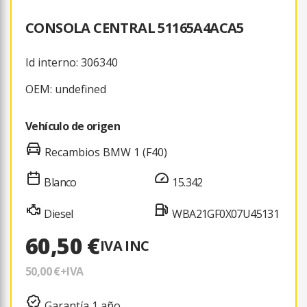
CONSOLA CENTRAL 51165A4ACA5
Id interno: 306340
OEM: undefined
Vehículo de origen
Recambios BMW 1 (F40)
Blanco
15.342
Diesel
WBA21GF0X07U45131
60,50 €
IVA INC
50,00 €
+IVA
Garantía 1 año