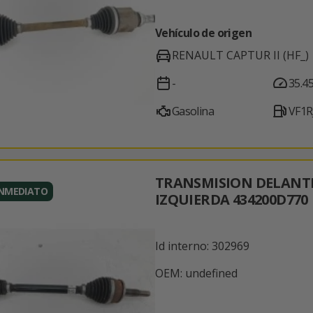
Vehículo de origen
RENAULT CAPTUR II (HF_)
-
35.4
Gasolina
VF1R
TRANSMISION DELANT
INMEDIATO
IZQUIERDA 434200D770
Id interno: 302969
OEM: undefined