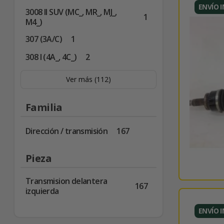
ENVÍO 
3008 II SUV (MC_, MR_, MJ_,
1
M4_)
307 (3A/C)
1
308 I (4A_, 4C_)
2
Ver más (112)
Familia
Dirección / transmisión
167
Pieza
Transmision delantera
167
izquierda
ENVÍO 