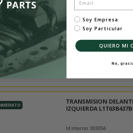
Id interno: 303304
OEM: undefined
tipo de cliente
Soy Empresa
Soy Particular
Vehículo de origen
Recambios Toyota COROL
QUIERO MI 
(_E21_)
-
-
No, graci
Gasolina/eléctrico
NMTBD
TRANSMISION DELANT
INMEDIATO
IZQUIERDA L1T63B437B
Id interno: 303056