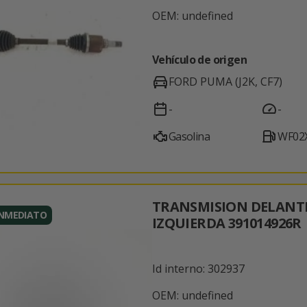
OEM: undefined
Vehículo de origen
FORD PUMA (J2K, CF7)
-
-
Gasolina
WF02
TRANSMISION DELANT
INMEDIATO
IZQUIERDA 391014926R
Id interno: 302937
OEM: undefined