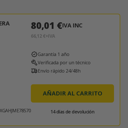
80,01 €
ERA
IVA INC
66,12 €
+IVA
Garantía 1 año
Verificada por un técnico
Envío rápido 24/48h
AÑADIR AL CARRITO
6
XXGAHJME78570
14 días de devolución