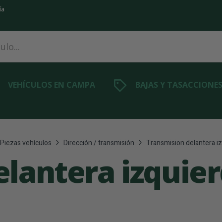
ía
VEHÍCULOS EN CAMPA
BAJAS Y TASACCIONE
Piezas vehículos
Dirección / transmisión
Transmision delantera i
elantera izquie