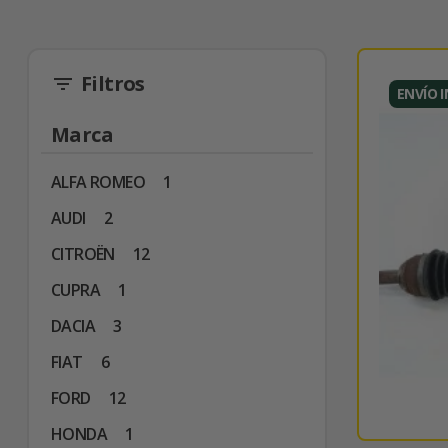
Filtros
filter_list
ENVÍO 
Marca
ALFA ROMEO
1
AUDI
2
CITROËN
12
CUPRA
1
DACIA
3
FIAT
6
FORD
12
HONDA
1