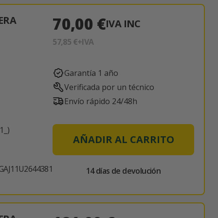
70,00 €
ERA
IVA INC
57,85 €
+IVA
Garantía 1 año
Verificada por un técnico
Envío rápido 24/48h
1_)
AÑADIR AL CARRITO
GAJ11U2644381
14 días de devolución