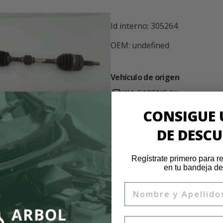
Id interno: 305264
OEM: undefined
Vehículo de origen
KIA CARENS IV
CONSIGUE 
Marro
-
DE DESC
Diesel
KNAH
Regístrate primero para re
en tu bandeja de
TRANSMISION DELANT
Nombre
INMEDIATO
IZQUIERDA 4342002K20
Email