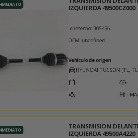
TRANSMISION DELANT
INMEDIATO
IZQUIERDA 49500CZ000
Id interno: 305456
OEM: undefined
Vehículo de origen
HYUNDAI TUCSON (TL, TLE
-
-
-
TMAJ
TRANSMISION DELANT
INMEDIATO
IZQUIERDA 49500A4220