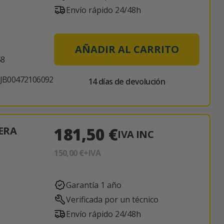
Envío rápido 24/48h
AÑADIR AL CARRITO
58
JB00472106092
14 días de devolución
181,50 €
ERA
IVA INC
150,00 €
+IVA
Garantía 1 año
Verificada por un técnico
Envío rápido 24/48h