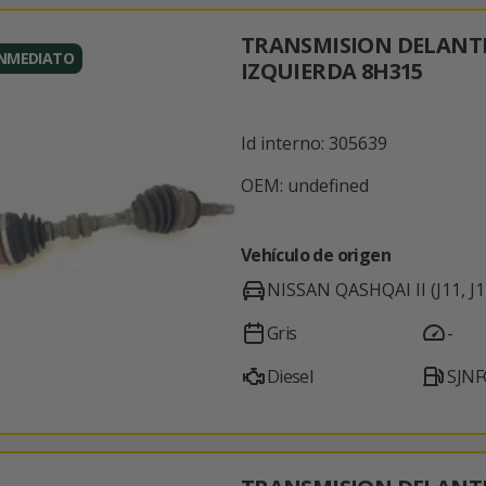
TRANSMISION DELANT
INMEDIATO
IZQUIERDA 8H315
Id interno: 305639
OEM: undefined
Vehículo de origen
NISSAN QASHQAI II (J11, J1
Gris
-
Diesel
SJNF