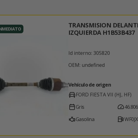
TRANSMISION DELANT
INMEDIATO
IZQUIERDA H1B53B437
Id interno: 305820
OEM: undefined
Vehículo de origen
FORD FIESTA VII (HJ, HF)
Gris
46.80
Gasolina
WF0J