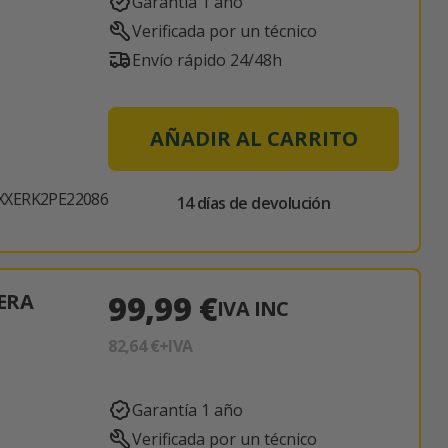
Garantía 1 año
Verificada por un técnico
Envío rápido 24/48h
AÑADIR AL CARRITO
XXERK2PE22086
14 días de devolución
99,99 €
ERA
IVA INC
82,64 €
+IVA
Garantía 1 año
Verificada por un técnico