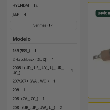
HYUNDAI
12
ENVÍO 
JEEP
4
Ver más (17)
Modelo
159 (939_)
1
2 Hatchback (DL, DJ)
1
2008 II (UD_, US_, UY_, UJ_, UR_,
4
UC_)
207/207+ (WA_, WC_)
1
208
1
208 I (CA_, CC_)
1
208 II (UB_, UP_, UW_, UJ_)
2