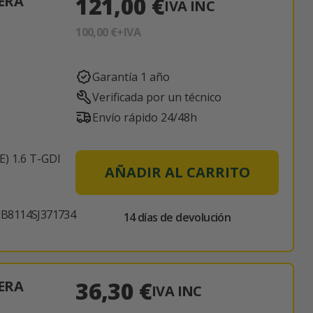
121,00 €
ERA
IVA INC
100,00 €
+IVA
Garantía 1 año
Verificada por un técnico
Envío rápido 24/48h
) 1.6 T-GDI
AÑADIR AL CARRITO
B8114SJ371734
14 días de devolución
36,30 €
ERA
IVA INC