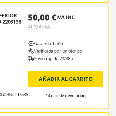
50,00 €
FERIOR
IVA INC
 2203138
41,32 €
+IVA
Garantía 1 año
Verificada por un técnico
Envío rápido 24/48h
AÑADIR AL CARRITO
XGCHNLT15585
14 días de devolución