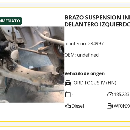
BRAZO SUSPENSION IN
INMEDIATO
DELANTERO IZQUIERDO
Id interno: 284997
OEM: undefined
Vehículo de origen
FORD FOCUS IV (HN)
-
185.233
Diesel
WF0NX