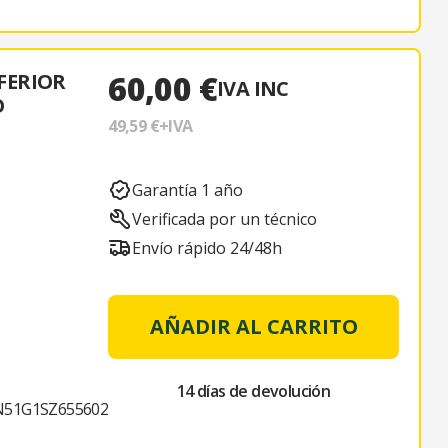
60,00 €
FERIOR
IVA INC
O
49,59 €
+IVA
Garantía 1 año
Verificada por un técnico
Envío rápido 24/48h
AÑADIR AL CARRITO
14 días de devolución
51G1SZ655602