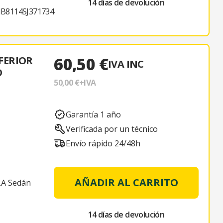
14 días de devolución
B8114SJ371734
60,50 €
FERIOR
IVA INC
O
50,00 €
+IVA
Garantía 1 año
Verificada por un técnico
Envío rápido 24/48h
AÑADIR AL CARRITO
LA Sedán
14 días de devolución