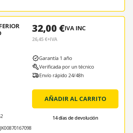
32,00 €
FERIOR
IVA INC
O
26,45 €
+IVA
Garantía 1 año
Verificada por un técnico
Envío rápido 24/48h
AÑADIR AL CARRITO
52
14 días de devolución
JK00870167098