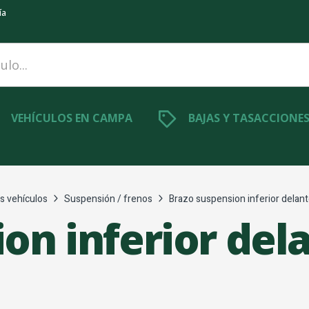
ía
VEHÍCULOS EN CAMPA
BAJAS Y TASACCIONE
s vehículos
Suspensión / frenos
Brazo suspension inferior delant
on inferior del