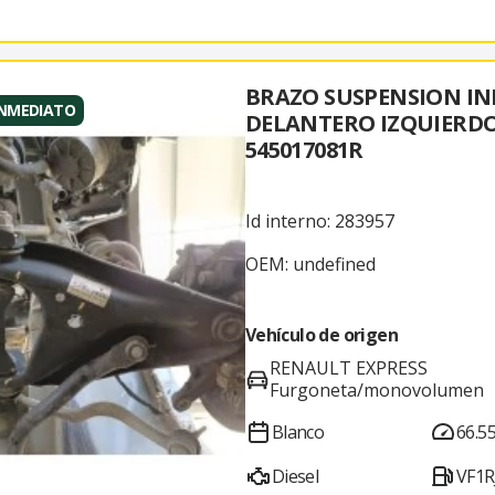
BRAZO SUSPENSION IN
INMEDIATO
DELANTERO IZQUIERD
545017081R
Id interno: 283957
OEM: undefined
Vehículo de origen
RENAULT EXPRESS
Furgoneta/monovolumen
Blanco
66.5
Diesel
VF1R