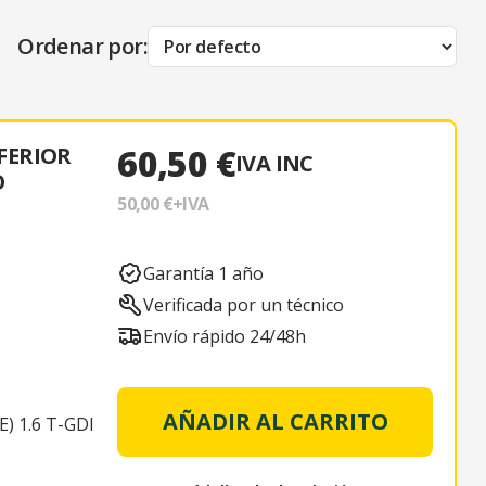
Ordenar por:
60,50 €
FERIOR
IVA INC
O
50,00 €
+IVA
Garantía 1 año
Verificada por un técnico
Envío rápido 24/48h
AÑADIR AL CARRITO
) 1.6 T-GDI