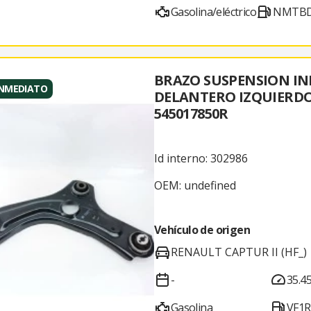
Gasolina/eléctrico
NMTBD
BRAZO SUSPENSION IN
INMEDIATO
DELANTERO IZQUIERD
545017850R
Id interno: 302986
OEM: undefined
Vehículo de origen
RENAULT CAPTUR II (HF_)
-
35.4
Gasolina
VF1R