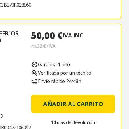
3BE70R028560
50,00 €
FERIOR
IVA INC
O
41,32 €
+IVA
Garantía 1 año
Verificada por un técnico
Envío rápido 24/48h
AÑADIR AL CARRITO
58
14 días de devolución
JB00472106092