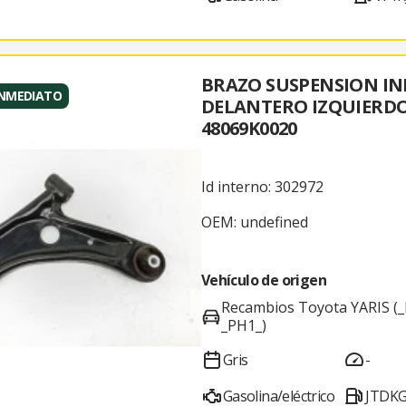
BRAZO SUSPENSION IN
INMEDIATO
DELANTERO IZQUIERD
48069K0020
Id interno: 302972
OEM: undefined
Vehículo de origen
Recambios Toyota YARIS (_
_PH1_)
Gris
-
Gasolina/eléctrico
JTDK