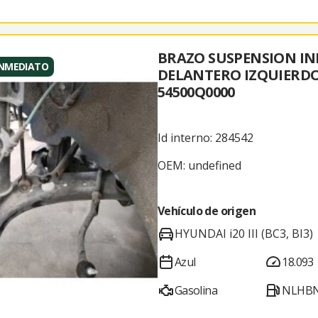
BRAZO SUSPENSION IN
INMEDIATO
DELANTERO IZQUIERD
54500Q0000
Id interno: 284542
OEM: undefined
Vehículo de origen
HYUNDAI i20 III (BC3, BI3)
Azul
18.093
Gasolina
NLHBN