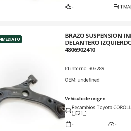
-
TMAJ
BRAZO SUSPENSION IN
INMEDIATO
DELANTERO IZQUIERD
4806902410
Id interno: 303289
OEM: undefined
Vehículo de origen
Recambios Toyota COROL
(_E21_)
-
-