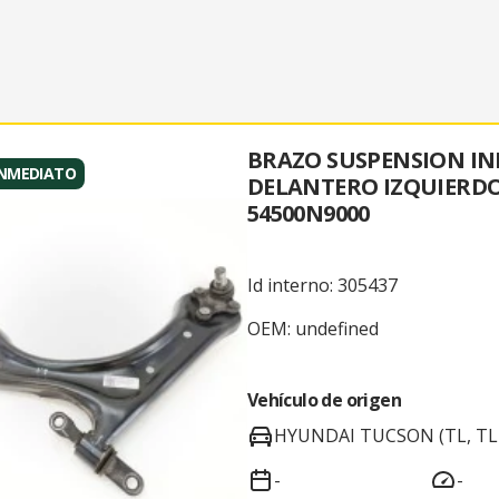
BRAZO SUSPENSION IN
INMEDIATO
DELANTERO IZQUIERD
54500N9000
Id interno: 305437
OEM: undefined
Vehículo de origen
HYUNDAI TUCSON (TL, TLE
-
-