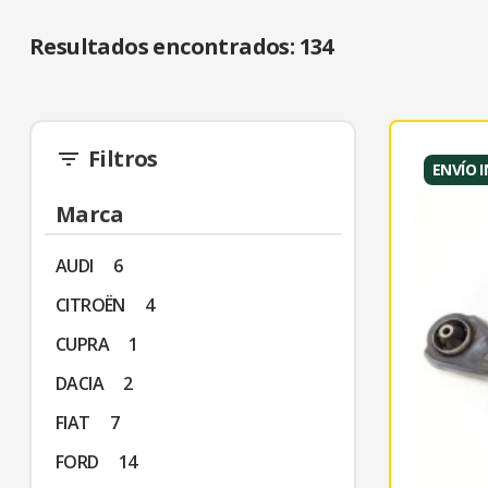
Resultados encontrados:
134
Filtros
filter_list
ENVÍO 
Marca
AUDI
6
CITROËN
4
CUPRA
1
DACIA
2
FIAT
7
FORD
14