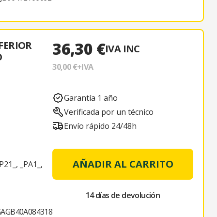
36,30 €
FERIOR
IVA INC
O
30,00 €
+IVA
Garantía 1 año
Verificada por un técnico
Envío rápido 24/48h
AÑADIR AL CARRITO
P21_, _PA1_,
14 días de devolución
GAGB40A084318