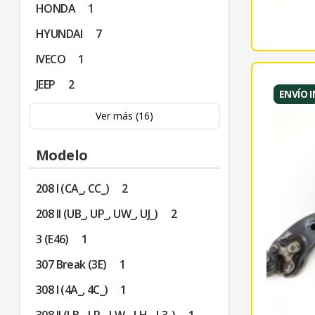
HONDA
1
HYUNDAI
7
IVECO
1
JEEP
2
ENVÍO 
Ver más (16)
Modelo
208 I (CA_, CC_)
2
208 II (UB_, UP_, UW_, UJ_)
2
3 (E46)
1
307 Break (3E)
1
308 I (4A_, 4C_)
1