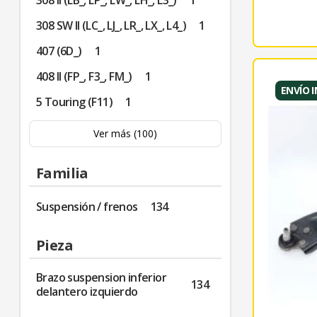
308 II (LB_, LP_, LW_, LH_, L3_)
1
308 SW II (LC_, LJ_, LR_, LX_, L4_)
1
407 (6D_)
1
408 II (FP_, F3_, FM_)
1
ENVÍO 
5 Touring (F11)
1
Ver más (100)
Familia
Suspensión / frenos
134
Pieza
Brazo suspension inferior
134
delantero izquierdo