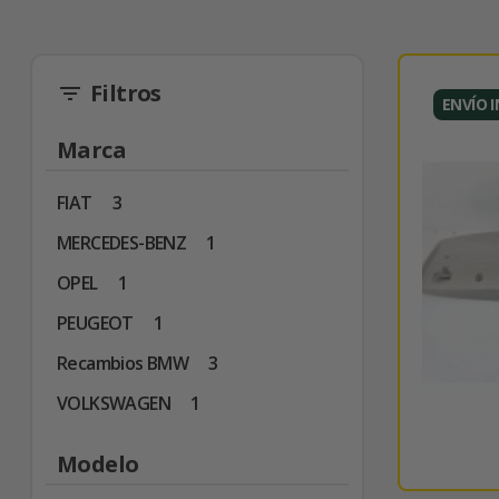
Filtros
filter_list
ENVÍO 
Marca
FIAT
3
MERCEDES-BENZ
1
OPEL
1
PEUGEOT
1
Recambios BMW
3
VOLKSWAGEN
1
Modelo