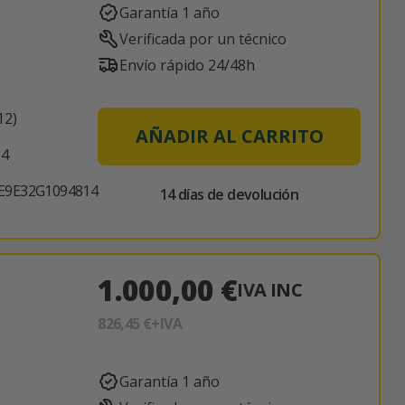
Garantía 1 año
Verificada por un técnico
Envío rápido 24/48h
12)
AÑADIR AL CARRITO
64
E9E32G1094814
14 días de devolución
1.000,00 €
IVA INC
826,45 €
+IVA
Garantía 1 año