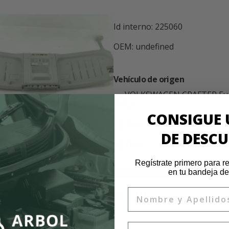
Id interno: 225060
OEM: undefined
Vehículo de origen
VOLKSWAGEN CRAFTER Furg
SX_)
CONSIGUE 
Blanco
96.312
DE DESC
Diesel
WV1ZZ
Regístrate primero para re
en tu bandeja de
Nombre
TECHO
INMEDIATO
Email