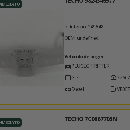
TECHO 9824346577
INMEDIATO
Id interno: 249648
OEM: undefined
Vehículo de origen
PEUGEOT RIFTER
Gris
27.562
Diesel
VR3E
TECHO 7C0867705N
INMEDIATO