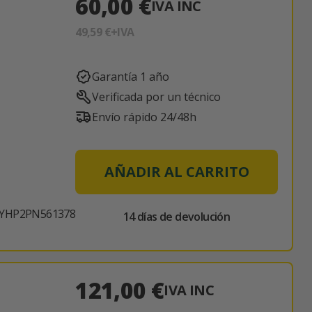
60,00 €
IVA INC
49,59 €
+IVA
Garantía 1 año
Verificada por un técnico
Envío rápido 24/48h
AÑADIR AL CARRITO
FYHP2PN561378
14 días de devolución
121,00 €
IVA INC