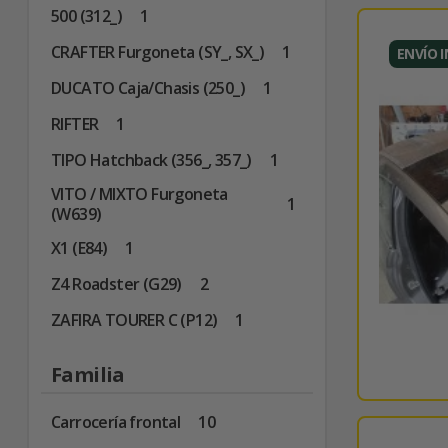
500 (312_)
1
CRAFTER Furgoneta (SY_, SX_)
1
ENVÍO 
DUCATO Caja/Chasis (250_)
1
RIFTER
1
TIPO Hatchback (356_, 357_)
1
VITO / MIXTO Furgoneta
1
(W639)
X1 (E84)
1
Z4 Roadster (G29)
2
ZAFIRA TOURER C (P12)
1
Familia
Carrocería frontal
10