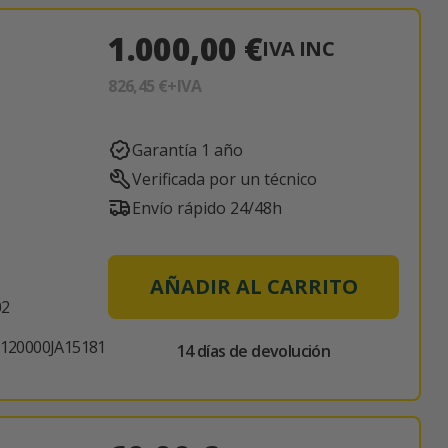
1.000,00 €
IVA INC
826,45 €
+IVA
Garantía 1 año
Verificada por un técnico
Envío rápido 24/48h
AÑADIR AL CARRITO
02
120000JA15181
14 días de devolución