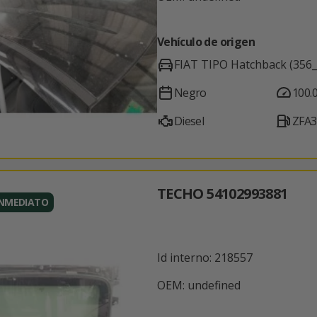
Vehículo de origen
FIAT TIPO Hatchback (356_
Negro
100.
Diesel
ZFA3
TECHO 54102993881
INMEDIATO
Id interno: 218557
OEM: undefined