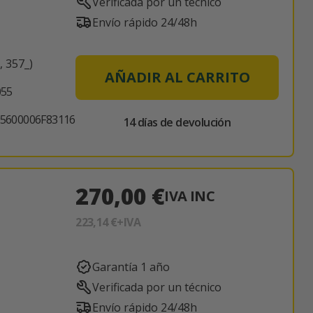
Verificada por un técnico
Envío rápido 24/48h
, 357_)
AÑADIR AL CARRITO
055
5600006F83116
14 días de devolución
270,00 €
IVA INC
223,14 €
+IVA
Garantía 1 año
Verificada por un técnico
Envío rápido 24/48h