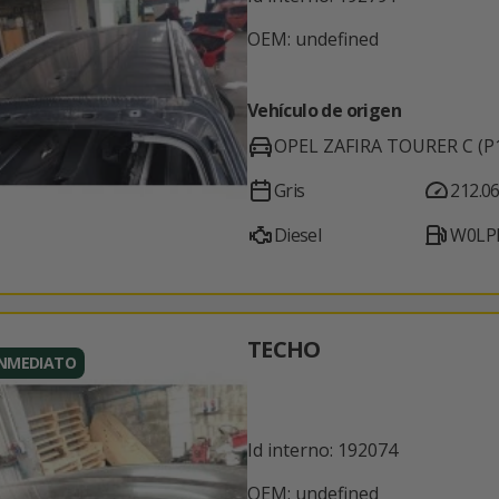
OEM: undefined
Vehículo de origen
OPEL ZAFIRA TOURER C (P
Gris
212.0
Diesel
W0LP
TECHO
INMEDIATO
Id interno: 192074
OEM: undefined