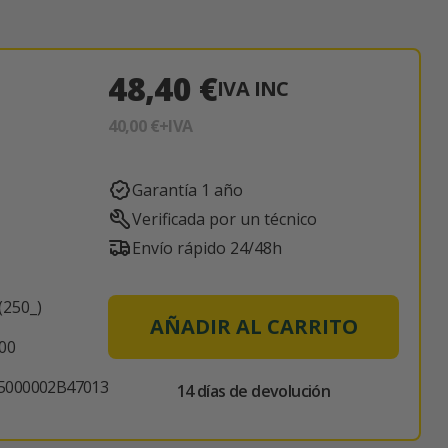
48,40 €
IVA INC
40,00 €
+IVA
Garantía 1 año
Verificada por un técnico
Envío rápido 24/48h
(250_)
AÑADIR AL CARRITO
000
5000002B47013
14 días de devolución