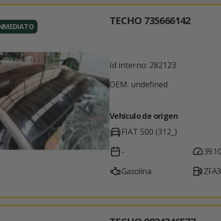
TECHO 735666142
INMEDIATO
Id interno: 282123
OEM: undefined
Vehículo de origen
FIAT 500 (312_)
-
39.1
Gasolina
ZFA3