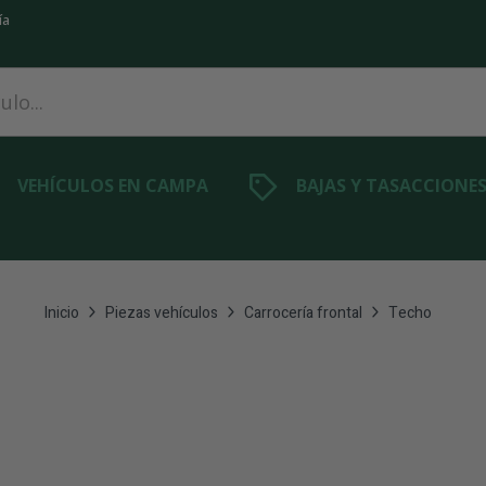
ía
VEHÍCULOS EN CAMPA
BAJAS Y TASACCIONE
Inicio
Piezas vehículos
Carrocería frontal
Techo