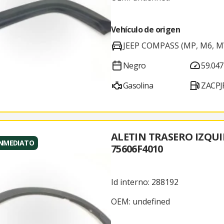
Vehículo de origen
JEEP COMPASS (MP, M6, M
Negro
59.047
Gasolina
ZACPJ
ALETIN TRASERO IZQU
INMEDIATO
75606F4010
Id interno: 288192
OEM: undefined