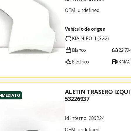
OEM: undefined
Vehículo de origen
KIA NIRO II (SG2)
Blanco
22.79
Eléctrico
KNAC
ALETIN TRASERO IZQU
INMEDIATO
53226937
Id interno: 289224
OEM: undefined