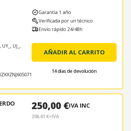
Garantía 1 año
Verificada por un técnico
Envío rápido 24/48h
 UY_, UJ_,
AÑADIR AL CARRITO
9
14 días de devolución
KZKXZNJ605071
250,00 €
IERDO
IVA INC
206,61 €
+IVA