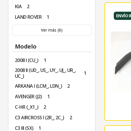
KIA
2
ENVÍO 
LAND ROVER
1
Ver más (6)
Modelo
2008 I (CU_)
1
2008 II (UD_, US_, UY_, UJ_, UR_,
1
UC_)
ARKANA I (LCM_, LDN_)
2
AVENGER (J2)
1
C-HR (_X1_)
2
C3 AIRCROSS I (2R_, 2C_)
2
C3 III (SX)
1