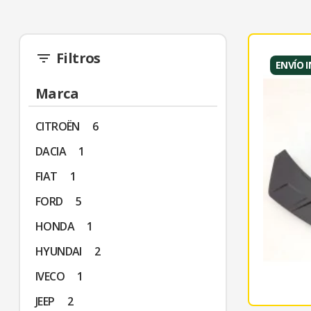
Filtros
filter_list
ENVÍO 
Marca
CITROËN
6
DACIA
1
FIAT
1
FORD
5
HONDA
1
HYUNDAI
2
IVECO
1
JEEP
2