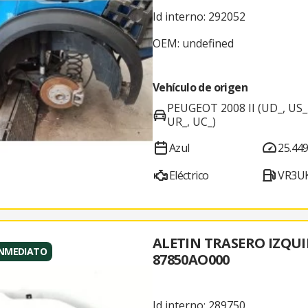
Id interno: 292052
OEM: undefined
Vehículo de origen
PEUGEOT 2008 II (UD_, US_,
UR_, UC_)
Azul
25.44
Eléctrico
VR3U
ALETIN TRASERO IZQU
INMEDIATO
87850AO000
Id interno: 289750