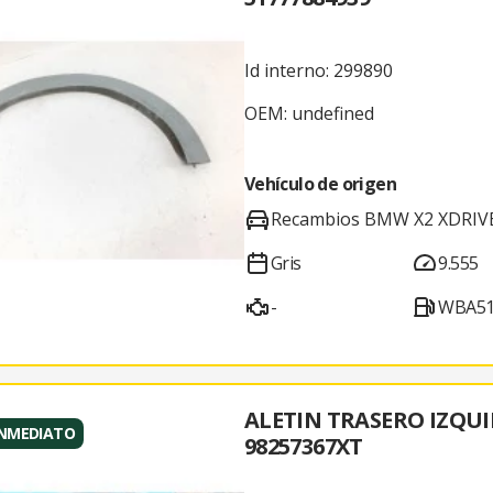
Id interno: 299890
OEM: undefined
Vehículo de origen
Recambios BMW X2 XDRIV
Gris
9.555
-
WBA51
ALETIN TRASERO IZQU
INMEDIATO
98257367XT