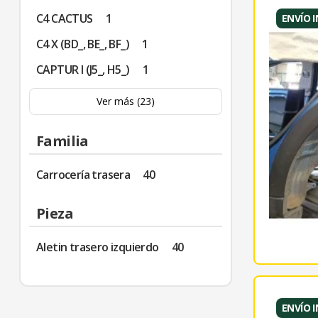
C4 CACTUS
1
ENVÍO 
C4 X (BD_, BE_, BF_)
1
CAPTUR I (J5_, H5_)
1
Ver más (23)
Familia
Carrocería trasera
40
Pieza
Aletin trasero izquierdo
40
ENVÍO 