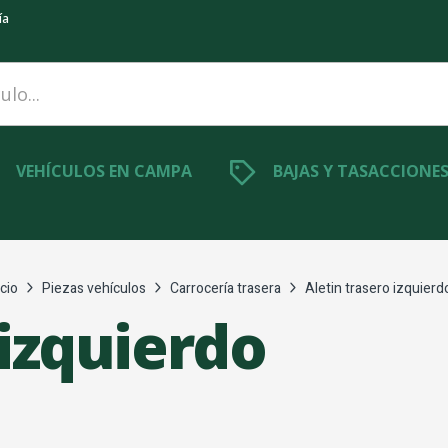
ía
VEHÍCULOS EN CAMPA
BAJAS Y TASACCIONE
icio
Piezas vehículos
Carrocería trasera
Aletin trasero izquierd
 izquierdo