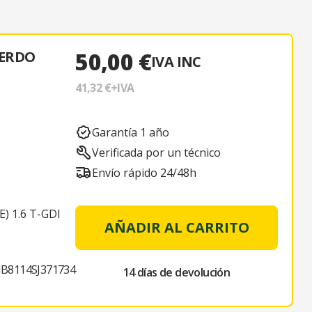
50,00 €
IERDO
IVA INC
41,32 €
+IVA
Garantía 1 año
Verificada por un técnico
Envío rápido 24/48h
) 1.6 T-GDI
AÑADIR AL CARRITO
B8114SJ371734
14 días de devolución