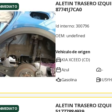
ALETIN TRASERO IZQU
INMEDIATO
87741J7CA0
Id interno: 300796
OEM: undefined
Vehículo de origen
KIA XCEED (CD)
Azul
-
Gasolina
U5YH
ALETIN TRASERO IZQU
INMEDIATO
51777884939