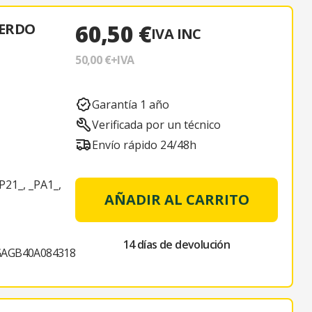
60,50 €
IERDO
IVA INC
50,00 €
+IVA
Garantía 1 año
Verificada por un técnico
Envío rápido 24/48h
P21_, _PA1_,
AÑADIR AL CARRITO
14 días de devolución
GAGB40A084318