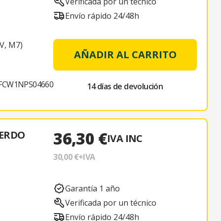
Verificada por un técnico
Envío rápido 24/48h
V, M7)
AÑADIR AL CARRITO
FCW1NPS04660
14 días de devolución
36,30 €
IERDO
IVA INC
30,00 €
+IVA
Garantía 1 año
Verificada por un técnico
Envío rápido 24/48h