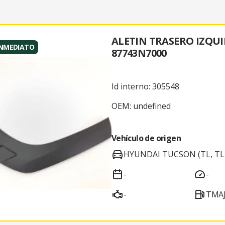
ALETIN TRASERO IZQU
INMEDIATO
87743N7000
Id interno: 305548
OEM: undefined
Vehículo de origen
HYUNDAI TUCSON (TL, TLE
-
-
-
TMAJ