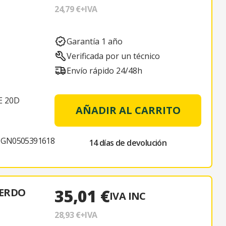
24,79 €
+IVA
Garantía 1 año
Verificada por un técnico
Envío rápido 24/48h
E 20D
AÑADIR AL CARRITO
GN0505391618
14 días de devolución
35,01 €
IERDO
IVA INC
28,93 €
+IVA