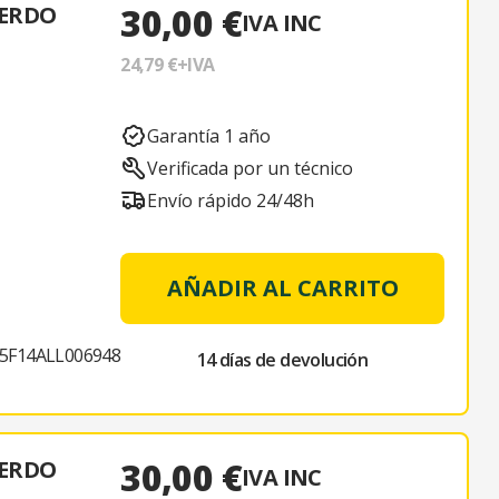
30,00 €
IERDO
IVA INC
24,79 €
+IVA
Garantía 1 año
Verificada por un técnico
Envío rápido 24/48h
AÑADIR AL CARRITO
5F14ALL006948
14 días de devolución
30,00 €
IERDO
IVA INC