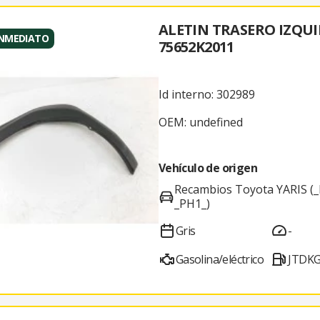
ALETIN TRASERO IZQU
INMEDIATO
75652K2011
Id interno: 302989
OEM: undefined
Vehículo de origen
Recambios Toyota YARIS (_
_PH1_)
Gris
-
Gasolina/eléctrico
JTDK