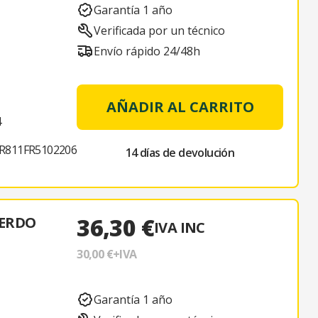
Garantía 1 año
Verificada por un técnico
Envío rápido 24/48h
AÑADIR AL CARRITO
4
R811FR5102206
14 días de devolución
36,30 €
IERDO
IVA INC
30,00 €
+IVA
Garantía 1 año