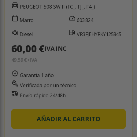
PEUGEOT 508 SW II (FC_, FJ_, F4_)
Marro
603.824
Diesel
VR3FJEHYRKY125845
60,00 €
IVA INC
49,59 €
+IVA
Garantía 1 año
Verificada por un técnico
Envío rápido 24/48h
AÑADIR AL CARRITO