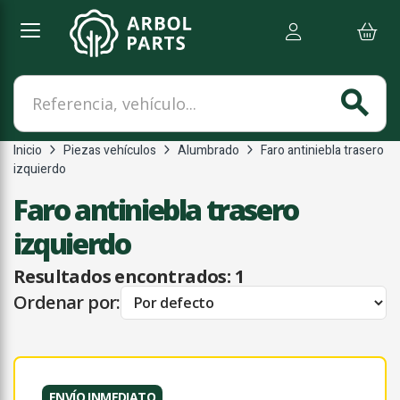
Referencia, vehículo...
search
Inicio
Piezas vehículos
Alumbrado
Faro antiniebla trasero
izquierdo
Faro antiniebla trasero
izquierdo
Resultados encontrados:
1
Ordenar por:
ENVÍO INMEDIATO