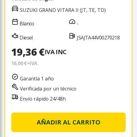
SUZUKI GRAND VITARA II (JT, TE, TD)
Blanco
-
Diesel
JSAJTA44V00270218
19,36 €
IVA INC
16,00 €
+IVA
Garantía 1 año
Verificada por un técnico
Envío rápido 24/48h
AÑADIR AL CARRITO