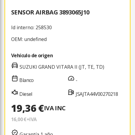
SENSOR AIRBAG 3893065J10
Id interno: 258530
OEM: undefined
Vehículo de origen
SUZUKI GRAND VITARA II (JT, TE, TD)
Blanco
-
Diesel
JSAJTA44V00270218
19,36 €
IVA INC
16,00 €
+IVA
Garantía 1 año