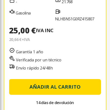
-
21.768
Gasolina
NLHBN51G0RZ415807
25,00 €
IVA INC
20,66 €
+IVA
Garantía 1 año
Verificada por un técnico
Envío rápido 24/48h
AÑADIR AL CARRITO
14 días de devolución