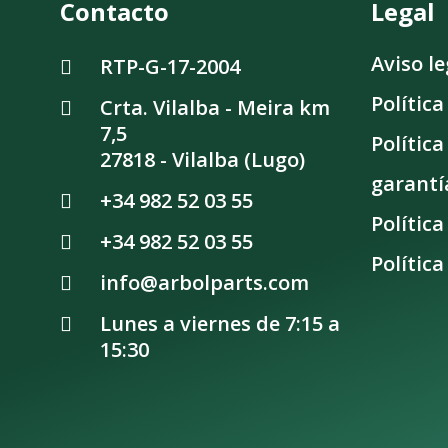
Contacto
Legal
Aviso le
RTP-G-17-2004
Polític
Crta. Vilalba - Meira km
7,5
Polític
27818 - Vilalba (Lugo)
garantí
+34 982 52 03 55
Política
+34 982 52 03 55
Política
info@arbolparts.com
Lunes a viernes de 7:15 a 
15:30