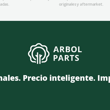
adas.
originales y aftermarket.
nales. Precio inteligente. I