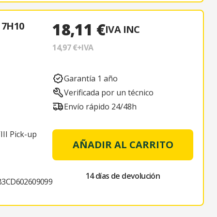
18,11 €
 7H10
IVA INC
14,97 €
+IVA
Garantía 1 año
Verificada por un técnico
Envío rápido 24/48h
II Pick-up
AÑADIR AL CARRITO
14 días de devolución
3CD602609099