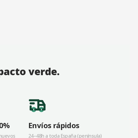
mpacto verde.
70%
Envíos rápidos
nuevos
24–48h a toda España (península)