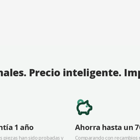
nales. Precio inteligente. I
tía 1 año
Ahorra hasta un 
s piezas han sido probadas y
Comparando con recambios 