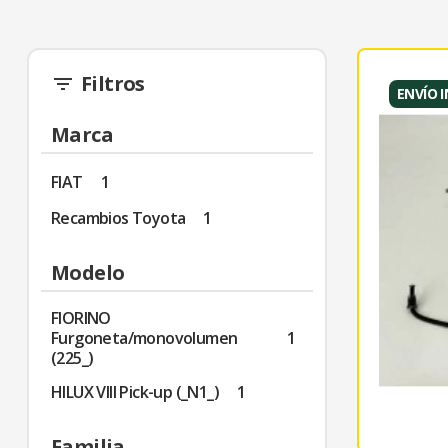
Filtros
filter_list
ENVÍO 
Marca
FIAT
1
Recambios Toyota
1
Modelo
FIORINO
Furgoneta/monovolumen
1
(225_)
HILUX VIII Pick-up (_N1_)
1
Familia