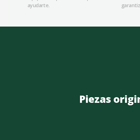
ayudarte.
garantiz
Piezas origi