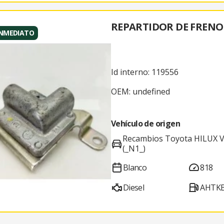
REPARTIDOR DE FRENO
INMEDIATO
Id interno: 119556
OEM: undefined
Vehículo de origen
Recambios Toyota HILUX VI
(_N1_)
Blanco
818
Diesel
AHTKB