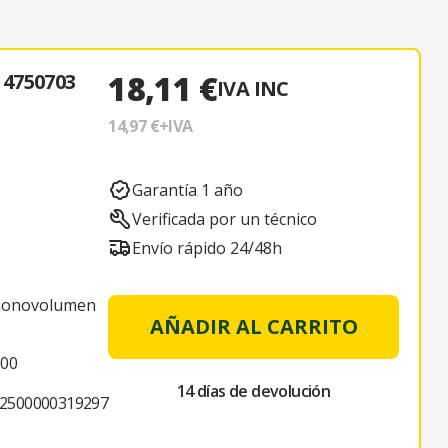
18,11 €
4750703
IVA INC
14,97 €
+IVA
Garantía 1 año
Verificada por un técnico
Envío rápido 24/48h
monovolumen
AÑADIR AL CARRITO
000
14 días de devolución
2500000319297