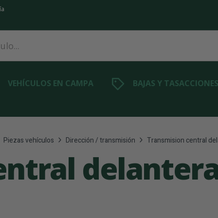
ía
VEHÍCULOS EN CAMPA
BAJAS Y TASACCIONE
Piezas vehículos
Dirección / transmisión
Transmision central de
entral delanter