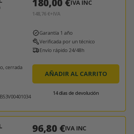
180,00 €
L
IVA INC
0
148,76 €
+IVA
Garantía 1 año
Verificada por un técnico
Envío rápido 24/48h
o, cerrada
AÑADIR AL CARRITO
14 días de devolución
JB53V00401034
96,80 €
L
IVA INC