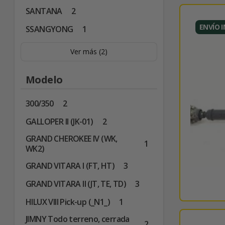
SANTANA
2
ENVÍO 
SSANGYONG
1
Ver más (2)
Modelo
300/350
2
GALLOPER II (JK-01)
2
GRAND CHEROKEE IV (WK,
1
WK2)
GRAND VITARA I (FT, HT)
3
GRAND VITARA II (JT, TE, TD)
3
HILUX VIII Pick-up (_N1_)
1
JIMNY Todo terreno, cerrada
2