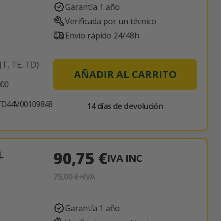
Garantía 1 año
Verificada por un técnico
Envío rápido 24/48h
T, TE, TD)
AÑADIR AL CARRITO
000
TD44V00109848
14 días de devolución
90,75 €
L
IVA INC
75,00 €
+IVA
Garantía 1 año