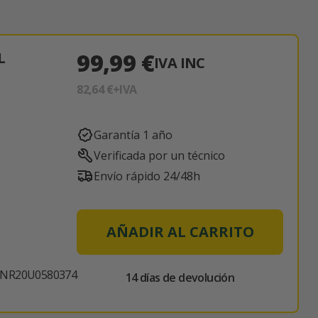
99,99 €
L
IVA INC
82,64 €
+IVA
Garantía 1 año
Verificada por un técnico
Envío rápido 24/48h
AÑADIR AL CARRITO
NR20U0580374
14 días de devolución