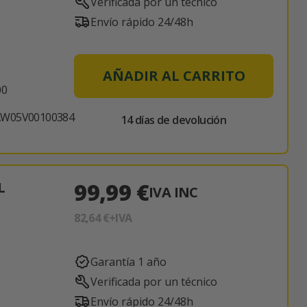
Verificada por un técnico
Envío rápido 24/48h
AÑADIR AL CARRITO
00
AW05V00100384
14 días de devolución
99,99 €
L
IVA INC
82,64 €
+IVA
Garantía 1 año
Verificada por un técnico
Envío rápido 24/48h