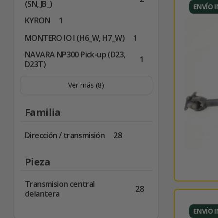
(SN, JB_)
ENVÍO 
KYRON
1
MONTERO IO I (H6_W, H7_W)
1
NAVARA NP300 Pick-up (D23,
1
D23T)
Ver más (8)
Familia
Dirección / transmisión
28
Pieza
Transmision central
28
delantera
ENVÍO 