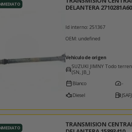
TRANSMISION CENTRA
INMEDIATO
DELANTERA 2710281A6
Id interno: 251367
OEM: undefined
Vehículo de origen
SUZUKI JIMNY Todo terren
(SN, JB_)
Blanco
-
Diesel
JSAF
TRANSMISION CENTRA
INMEDIATO
DELANTERA 15893410