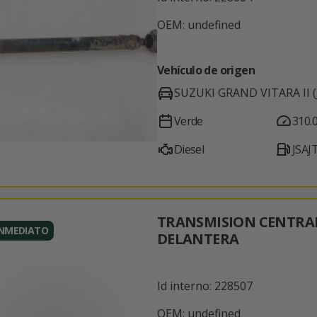
OEM: undefined
Vehículo de origen
SUZUKI GRAND VITARA II (J
Verde
310.
Diesel
JSAJ
TRANSMISION CENTRA
INMEDIATO
DELANTERA
Id interno: 228507
OEM: undefined