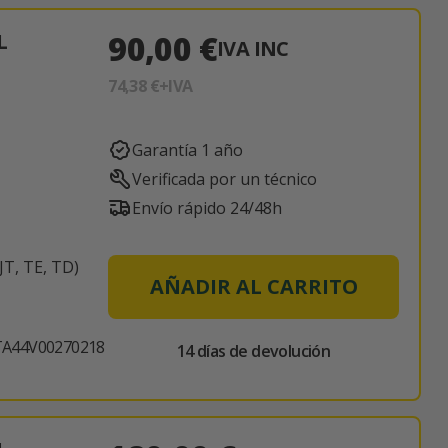
90,00 €
L
IVA INC
74,38 €
+IVA
Garantía 1 año
Verificada por un técnico
Envío rápido 24/48h
T, TE, TD)
AÑADIR AL CARRITO
TA44V00270218
14 días de devolución