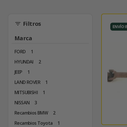
Filtros
filter_list
ENVÍO 
Marca
FORD
1
HYUNDAI
2
JEEP
1
LAND ROVER
1
MITSUBISHI
1
NISSAN
3
Recambios BMW
2
Recambios Toyota
1