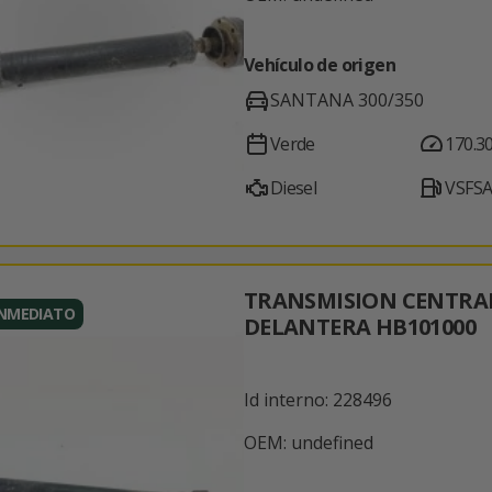
Vehículo de origen
SANTANA 300/350
Verde
170.3
Diesel
VSFS
TRANSMISION CENTRA
INMEDIATO
DELANTERA HB101000
Id interno: 228496
OEM: undefined