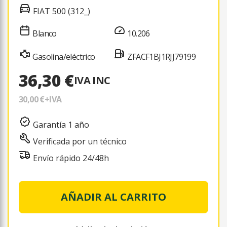
FIAT 500 (312_)
Blanco
10.206
Gasolina/eléctrico
ZFACF1BJ1RJJ79199
36,30 €
IVA INC
30,00 €
+IVA
Garantía 1 año
Verificada por un técnico
Envío rápido 24/48h
AÑADIR AL CARRITO