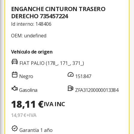
ENGANCHE CINTURON TRASERO
DERECHO 735457224
Id interno: 148406
OEM: undefined
Vehículo de origen
FIAT PALIO (178_, 171_, 371_)
Negro
151.847
Gasolina
ZFA31200000013384
18,11 €
IVA INC
14,97 €
+IVA
Garantía 1 año