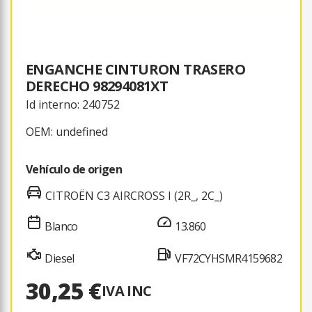
ENGANCHE CINTURON TRASERO
DERECHO 98294081XT
Id interno: 240752
OEM: undefined
Vehículo de origen
CITROËN C3 AIRCROSS I (2R_, 2C_)
Blanco
13.860
Diesel
VF72CYHSMR4159682
30,25 €
IVA INC