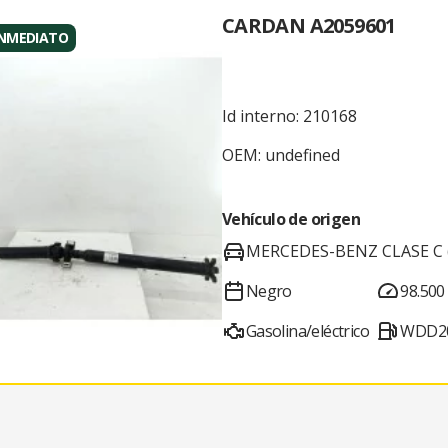
CARDAN A2059601
INMEDIATO
Id interno: 210168
OEM: undefined
Vehículo de origen
MERCEDES-BENZ CLASE C 
Negro
98.500
Gasolina/eléctrico
WDD20