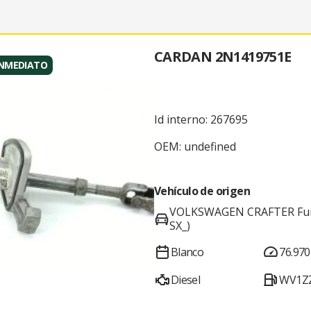
CARDAN 2N1419751E
INMEDIATO
Id interno: 267695
OEM: undefined
Vehículo de origen
VOLKSWAGEN CRAFTER Furg
SX_)
Blanco
76.970
Diesel
WV1ZZ