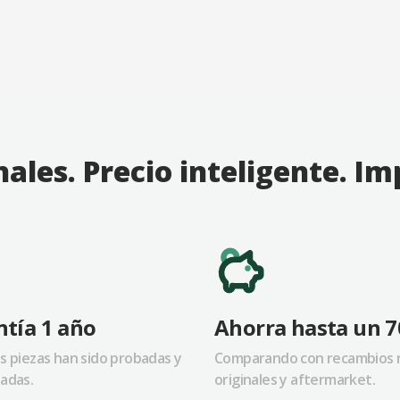
nales. Precio inteligente. I
tía 1 año
Ahorra hasta un 
s piezas han sido probadas y
Comparando con recambios 
adas.
originales y aftermarket.