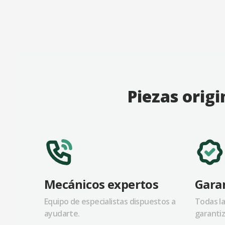
Piezas origi
Mecánicos expertos
Garan
Equipo de especialistas dispuestos a
Todas la
ayudarte.
garantiz