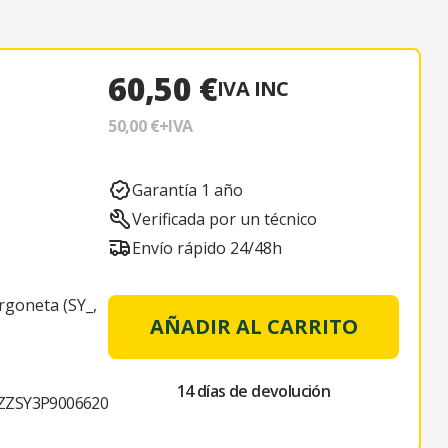
60,50 €
IVA INC
50,00 €
+IVA
Garantía 1 año
Verificada por un técnico
Envío rápido 24/48h
oneta (SY_,
AÑADIR AL CARRITO
14 días de devolución
ZSY3P9006620