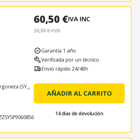
60,50 €
IVA INC
50,00 €
+IVA
Garantía 1 año
Verificada por un técnico
Envío rápido 24/48h
oneta (SY_,
AÑADIR AL CARRITO
14 días de devolución
ZSY5P9060856