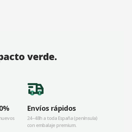
mpacto verde.
70%
Envíos rápidos
nuevos
24–48h a toda España (península)
con embalaje premium.