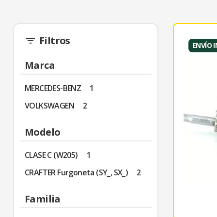
Filtros
filter_list
ENVÍO 
Marca
MERCEDES-BENZ
1
VOLKSWAGEN
2
Modelo
CLASE C (W205)
1
CRAFTER Furgoneta (SY_, SX_)
2
Familia