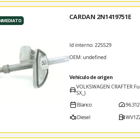
CARDAN 2N1419751E
INMEDIATO
Id interno: 225529
OEM: undefined
Vehículo de origen
VOLKSWAGEN CRAFTER Furg
SX_)
Blanco
96.312
Diesel
WV1ZZ