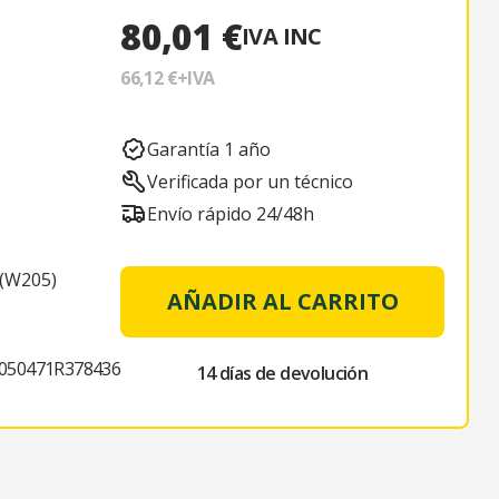
80,01 €
IVA INC
66,12 €
+IVA
Garantía 1 año
Verificada por un técnico
Envío rápido 24/48h
(W205)
AÑADIR AL CARRITO
50471R378436
14 días de devolución