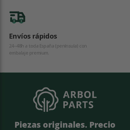
Envíos rápidos
24–48h a toda España (península) con
embalaje premium.
Piezas originales. Precio