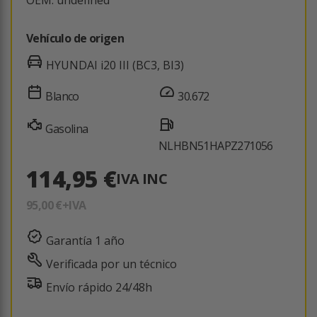
Vehículo de origen
HYUNDAI i20 III (BC3, BI3)
Blanco
30.672
Gasolina
NLHBN51HAPZ271056
114,95 €
IVA INC
95,00 €
+IVA
Garantía 1 año
Verificada por un técnico
Envío rápido 24/48h