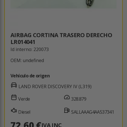
AIRBAG CORTINA TRASERO DERECHO
LR014041
Id interno: 220073
OEM: undefined
Vehículo de origen
LAND ROVER DISCOVERY IV (L319)
Verde
328.879
Diesel
SALLAAAG4AA537341
72,60 €
IVA INC