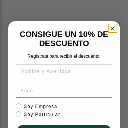
CONSIGUE UN 10% DE
Piezas originales.
DESCUENTO
Precio inteligente.
Regístrate para recibir el descuento.
Nombre
Impacto verde.
Email
tipo de cliente
Soy Empresa
Soy Particular
Mecánicos expertos