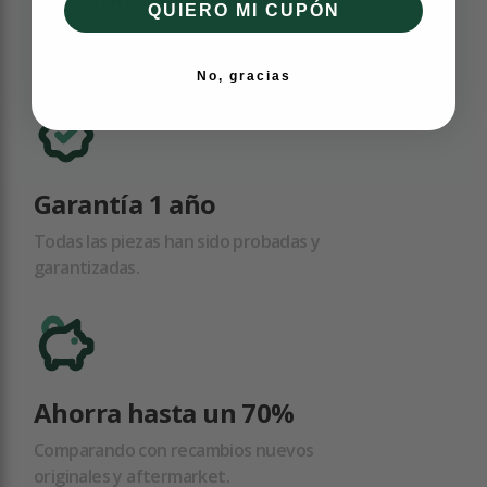
QUIERO MI CUPÓN
Equipo de especialistas dispuestos a
ayudarte.
No, gracias
Garantía 1 año
Todas las piezas han sido probadas y
garantizadas.
Ahorra hasta un 70%
Comparando con recambios nuevos
originales y aftermarket.