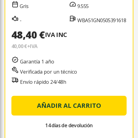
Gris
9.555
-
WBA51GN0505391618
48,40 €
IVA INC
40,00 €
+IVA
Garantía 1 año
Verificada por un técnico
Envío rápido 24/48h
AÑADIR AL CARRITO
14 días de devolución