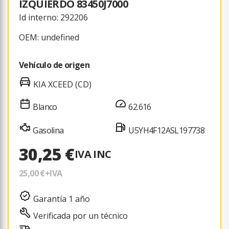
IZQUIERDO 83450J7000
Id interno: 292206
OEM: undefined
Vehículo de origen
KIA XCEED (CD)
Blanco
62.616
Gasolina
U5YH4F12ASL197738
30,25 €
IVA INC
25,00 €
+IVA
Garantía 1 año
Verificada por un técnico