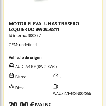
MOTOR ELEVALUNAS TRASERO
IZQUIERDO 8W0959811
Id interno: 300897
OEM: undefined
Vehículo de origen
AUDI A4 B9 (8W2, 8WC)
Blanco
-
Diesel
WAUZZZF43GN004856
20,00 €
IVA INC