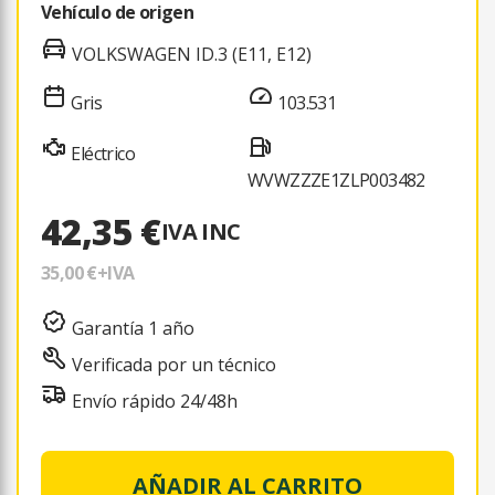
Vehículo de origen
VOLKSWAGEN ID.3 (E11, E12)
Gris
103.531
Eléctrico
WVWZZZE1ZLP003482
42,35 €
IVA INC
35,00 €
+IVA
Garantía 1 año
Verificada por un técnico
Envío rápido 24/48h
AÑADIR AL CARRITO