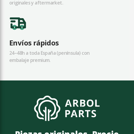
originales y aftermarket.
Envíos rápidos
24–48h a toda España (península) con
embalaje premium.