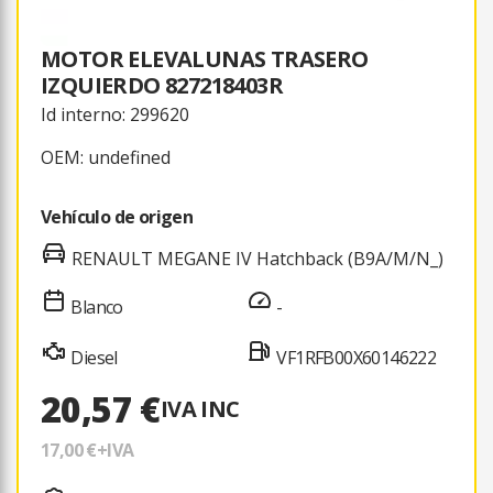
MOTOR ELEVALUNAS TRASERO
IZQUIERDO 827218403R
Id interno: 299620
OEM: undefined
Vehículo de origen
RENAULT MEGANE IV Hatchback (B9A/M/N_)
Blanco
-
Diesel
VF1RFB00X60146222
20,57 €
IVA INC
17,00 €
+IVA