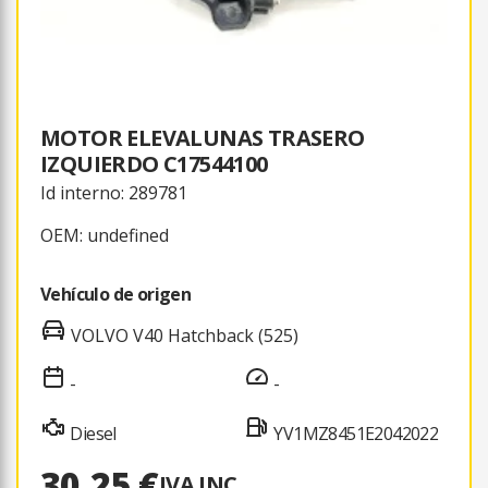
MOTOR ELEVALUNAS TRASERO
IZQUIERDO C17544100
Id interno: 289781
OEM: undefined
Vehículo de origen
VOLVO V40 Hatchback (525)
-
-
Diesel
YV1MZ8451E2042022
30,25 €
IVA INC