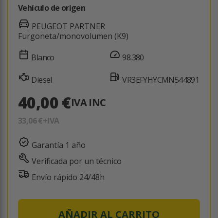
Vehículo de origen
PEUGEOT PARTNER
Furgoneta/monovolumen (K9)
Blanco
98.380
Diesel
VR3EFYHYCMN544891
40,00 €
IVA INC
33,06 €
+IVA
Garantía 1 año
Verificada por un técnico
Envío rápido 24/48h
AÑADIR AL CARRITO