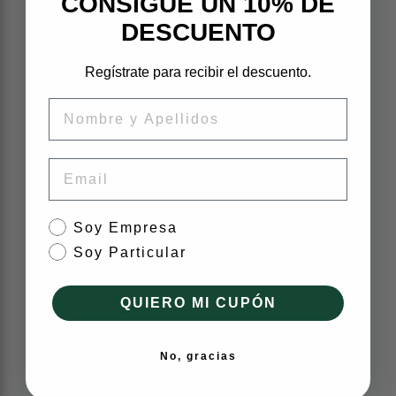
CONSIGUE UN 10% DE
garantizadas.
DESCUENTO
Regístrate para recibir el descuento.
Nombre
Ahorra hasta un 70%
Comparando con recambios nuevos
Email
originales y aftermarket.
tipo de cliente
Soy Empresa
Soy Particular
Envíos rápidos
QUIERO MI CUPÓN
24–48h a toda España (península) con
embalaje premium.
No, gracias