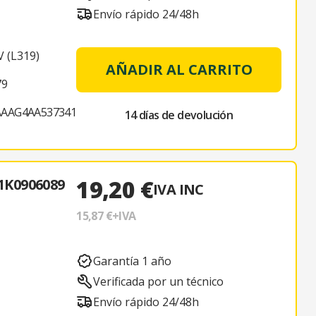
Envío rápido 24/48h
 (L319)
AÑADIR AL CARRITO
79
AAAG4AA537341
14 días de devolución
19,20 €
K0906089
IVA INC
15,87 €
+IVA
Garantía 1 año
Verificada por un técnico
Envío rápido 24/48h