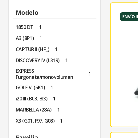
Modelo
ENVÍO 
1850 DT
1
A3 (8P1)
1
CAPTUR II (HF_)
1
DISCOVERY IV (L319)
1
EXPRESS
1
Furgoneta/monovolumen
GOLF VI (5K1)
1
i20 III (BC3, BI3)
1
MARBELLA (28A)
1
X3 (G01, F97, G08)
1
Familia