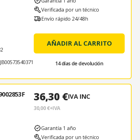
Garantía 1 año
Verificada por un técnico
Envío rápido 24/48h
AÑADIR AL CARRITO
82
JB00573540371
14 días de devolución
36,30 €
002853F
IVA INC
30,00 €
+IVA
Garantía 1 año
Verificada por un técnico