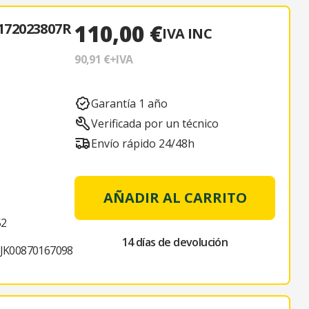
110,00 €
72023807R
IVA INC
90,91 €
+IVA
Garantía 1 año
Verificada por un técnico
Envío rápido 24/48h
AÑADIR AL CARRITO
52
14 días de devolución
JK00870167098