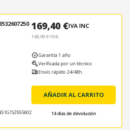
169,40 €
532607250
IVA INC
140,00 €
+IVA
Garantía 1 año
Verificada por un técnico
Envío rápido 24/48h
AÑADIR AL CARRITO
51G1SZ655602
14 días de devolución