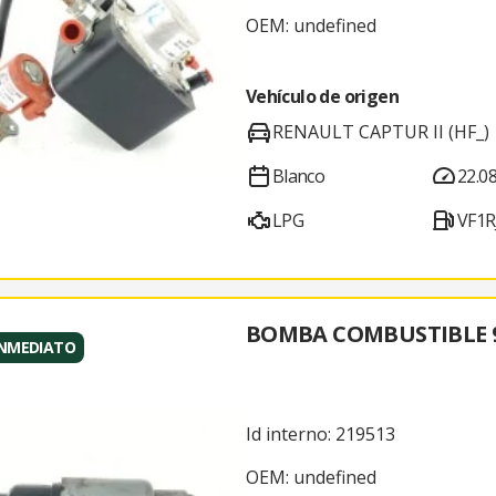
OEM: undefined
Vehículo de origen
RENAULT CAPTUR II (HF_)
Blanco
22.0
LPG
VF1R
BOMBA COMBUSTIBLE 9
INMEDIATO
Id interno: 219513
OEM: undefined