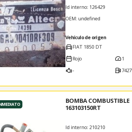
Id interno: 126429
OEM: undefined
Vehículo de origen
FIAT 1850 DT
Rojo
1
-
7427
BOMBA COMBUSTIBLE
INMEDIATO
163103150RT
Id interno: 210210