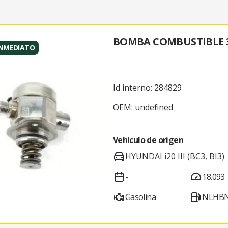
BOMBA COMBUSTIBLE 3
INMEDIATO
Id interno: 284829
OEM: undefined
Vehículo de origen
HYUNDAI i20 III (BC3, BI3)
-
18.093
Gasolina
NLHBN