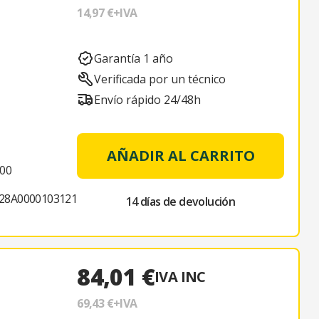
14,97 €
+IVA
Garantía 1 año
Verificada por un técnico
Envío rápido 24/48h
AÑADIR AL CARRITO
000
28A0000103121
14 días de devolución
84,01 €
IVA INC
69,43 €
+IVA