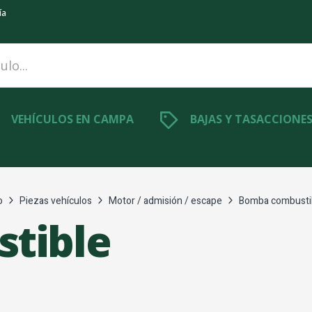
ía
VEHÍCULOS EN CAMPA
BAJAS Y TASACCIONE
o
Piezas vehículos
Motor / admisión / escape
Bomba combusti
tible