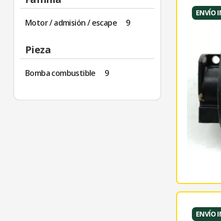
ENVÍO 
Motor / admisión / escape
9
Pieza
Bomba combustible
9
ENVÍO 