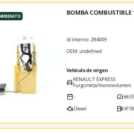
BOMBA COMBUSTIBLE 1
INMEDIATO
Id interno: 284009
OEM: undefined
Vehículo de origen
RENAULT EXPRESS
Furgoneta/monovolumen
-
66.5
Diesel
VF1R