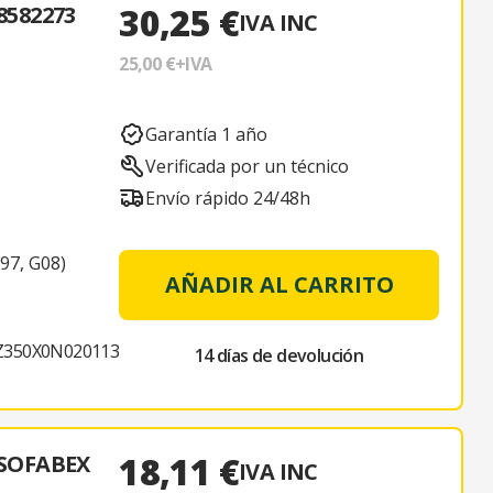
30,25 €
582273
IVA INC
25,00 €
+IVA
Garantía 1 año
Verificada por un técnico
Envío rápido 24/48h
97, G08)
AÑADIR AL CARRITO
350X0N020113
14 días de devolución
18,11 €
SOFABEX
IVA INC