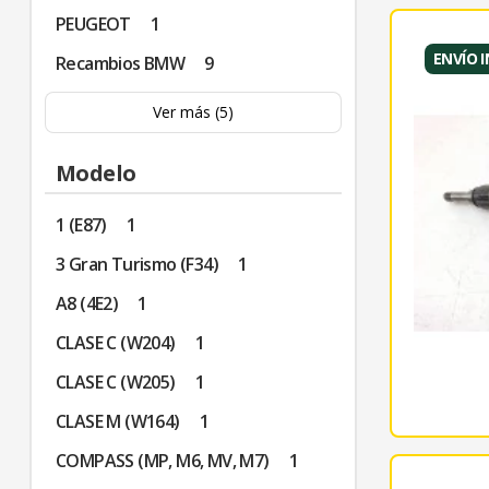
PEUGEOT
1
ENVÍO 
Recambios BMW
9
Ver más (5)
Modelo
1 (E87)
1
3 Gran Turismo (F34)
1
A8 (4E2)
1
CLASE C (W204)
1
CLASE C (W205)
1
CLASE M (W164)
1
COMPASS (MP, M6, MV, M7)
1