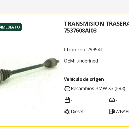
TRANSMISION TRASER
INMEDIATO
7537608AI03
Id interno: 299941
OEM: undefined
Vehículo de origen
Recambios BMW X3 (E83)
-
-
Diesel
WBAPE