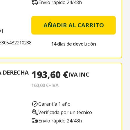
Envío rápido 24/48h
AÑADIR AL CARRITO
91
Z8054B2210288
14 días de devolución
193,60 €
A DERECHA
IVA INC
160,00 €
+IVA
Garantía 1 año
Verificada por un técnico
Envío rápido 24/48h