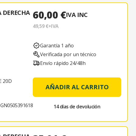
60,00 €
A DERECHA
IVA INC
49,59 €
+IVA
Garantía 1 año
Verificada por un técnico
Envío rápido 24/48h
E 20D
AÑADIR AL CARRITO
GN0505391618
14 días de devolución