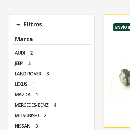
Filtros
filter_list
ENVÍO 
Marca
AUDI
2
JEEP
2
LAND ROVER
3
LEXUS
1
MAZDA
1
MERCEDES-BENZ
4
MITSUBISHI
2
NISSAN
3