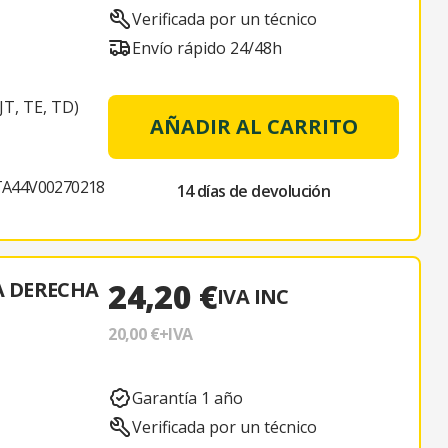
Verificada por un técnico
Envío rápido 24/48h
T, TE, TD)
AÑADIR AL CARRITO
TA44V00270218
14 días de devolución
24,20 €
A DERECHA
IVA INC
20,00 €
+IVA
Garantía 1 año
Verificada por un técnico