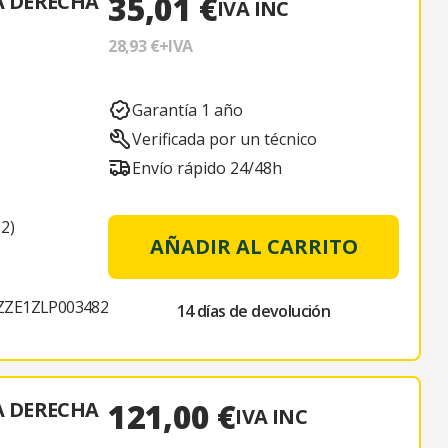
35,01 €
A DERECHA
IVA INC
28,93 €
+IVA
Garantía 1 año
Verificada por un técnico
Envío rápido 24/48h
2)
AÑADIR AL CARRITO
1
ZE1ZLP003482
14 días de devolución
121,00 €
A DERECHA
IVA INC