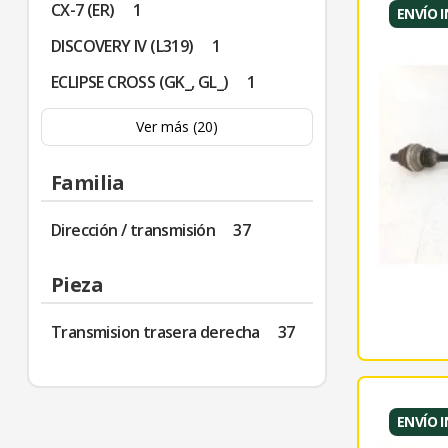
CX-7 (ER)
1
ENVÍO 
DISCOVERY IV (L319)
1
ECLIPSE CROSS (GK_, GL_)
1
Ver más (20)
Familia
Dirección / transmisión
37
Pieza
Transmision trasera derecha
37
ENVÍO 