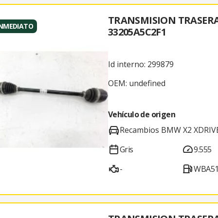
TRANSMISION TRASER
INMEDIATO
33205A5C2F1
Id interno: 299879
OEM: undefined
Vehículo de origen
Recambios BMW X2 XDRIV
Gris
9.555
-
WBA51