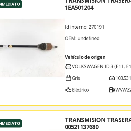
TRANSMISION TRASER
INMEDIATO
1EA501204
Id interno: 270191
OEM: undefined
Vehículo de origen
VOLKSWAGEN ID.3 (E11, E1
Gris
103.53
Eléctrico
WVWZZ
TRANSMISION TRASER
INMEDIATO
00521137680