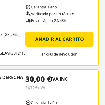
Garantía 1 año
Verificada por un técnico
Envío rápido 24/48h
 (GK_, GL_)
AÑADIR AL CARRITO
GL3WPZ012418
14 días de devolución
30,00 €
A DERECHA
IVA INC
24,79 €
+IVA
Garantía 1 año