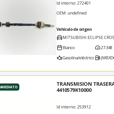
Id interno: 272401
OEM: undefined
Vehículo de origen
MITSUBISHI ECLIPSE CROSS
Blanco
27.348
Gasolina/eléctrico
JMBXD
TRANSMISION TRASER
INMEDIATO
4410579K10000
Id interno: 253912