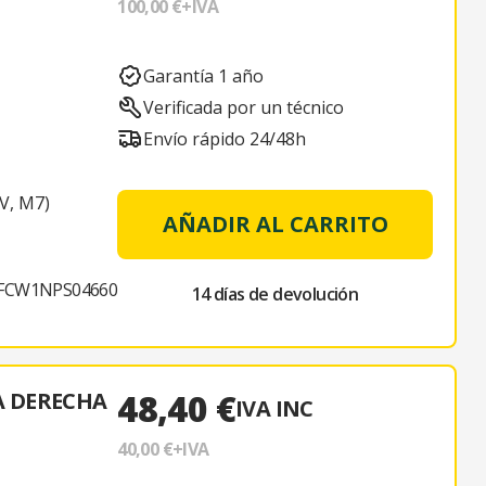
100,00 €
+IVA
Garantía 1 año
Verificada por un técnico
Envío rápido 24/48h
V, M7)
AÑADIR AL CARRITO
FCW1NPS04660
14 días de devolución
48,40 €
A DERECHA
IVA INC
40,00 €
+IVA