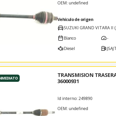
OEM: undefined
Vehículo de origen
SUZUKI GRAND VITARA II (J
Blanco
-
Diesel
JSAJ
TRANSMISION TRASER
INMEDIATO
36000931
Id interno: 249890
OEM: undefined