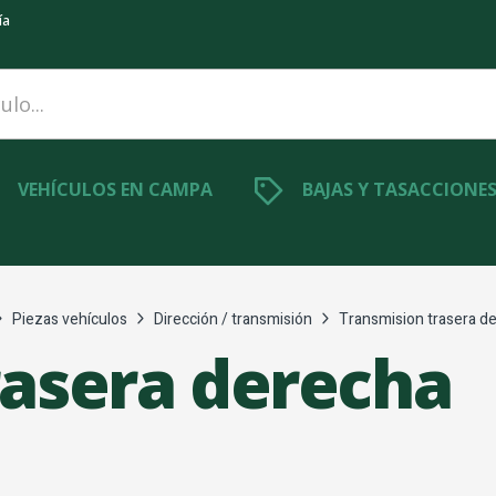
ía
VEHÍCULOS EN CAMPA
BAJAS Y TASACCIONE
Piezas vehículos
Dirección / transmisión
Transmision trasera d
rasera derecha