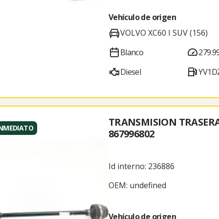
Vehículo de origen
VOLVO XC60 I SUV (156)
Blanco
279.9
Diesel
YV1D
TRANSMISION TRASER
INMEDIATO
867996802
Id interno: 236886
OEM: undefined
Vehículo de origen