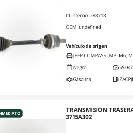
Id interno: 288718
OEM: undefined
Vehículo de origen
JEEP COMPASS (MP, M6, M
Negro
59.047
Gasolina
ZACPJ
TRANSMISION TRASER
INMEDIATO
3715A302