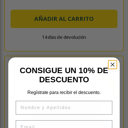
AÑADIR AL CARRITO
14 días de devolución
ENVÍO INMEDIATO
CONSIGUE UN 10% DE
DESCUENTO
Regístrate para recibir el descuento.
Nombre
Email