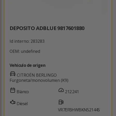
DEPOSITO ADBLUE 9817601880
Id interno: 283283
OEM: undefined
Vehículo de origen
CITROËN BERLINGO
Furgoneta/monovolumen (K9)
Blanco
212.241
Diesel
VR7EFBHWBKN521445