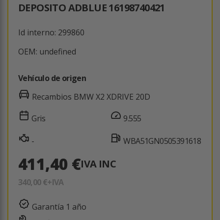
DEPOSITO ADBLUE 16198740421
Id interno: 299860
OEM: undefined
Vehículo de origen
Recambios BMW X2 XDRIVE 20D
Gris
9.555
-
WBA51GN0505391618
411,40 €
IVA INC
340,00 €
+IVA
Garantía 1 año