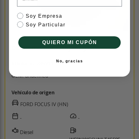
tipo de cliente
Soy Empresa
Soy Particular
QUIERO MI CUPÓN
DEPOSITO ADBLUE JX615J228A
No, gracias
Id interno: 285211
OEM: undefined
Vehículo de origen
FORD FOCUS IV (HN)
-
-
Diesel