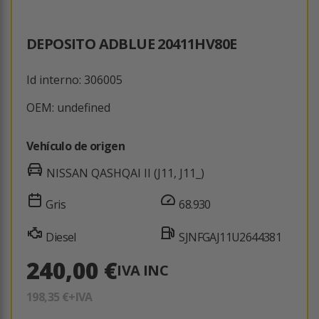
DEPOSITO ADBLUE 20411HV80E
Id interno: 306005
OEM: undefined
Vehículo de origen
NISSAN QASHQAI II (J11, J11_)
Gris
68.930
Diesel
SJNFGAJ11U2644381
240,00 €
IVA INC
198,35 €
+IVA