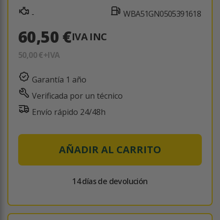
-
WBA51GN0505391618
60,50 €
IVA INC
50,00 €
+IVA
Garantía 1 año
Verificada por un técnico
Envío rápido 24/48h
AÑADIR AL CARRITO
14 días de devolución