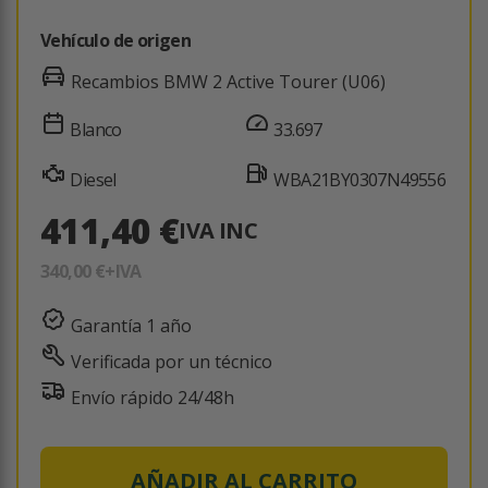
Vehículo de origen
Recambios BMW 2 Active Tourer (U06)
Blanco
33.697
Diesel
WBA21BY0307N49556
411,40 €
IVA INC
340,00 €
+IVA
Garantía 1 año
Verificada por un técnico
Envío rápido 24/48h
AÑADIR AL CARRITO