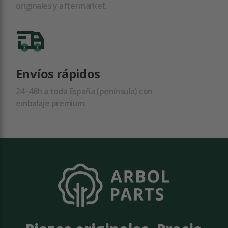
originales y aftermarket.
Envíos rápidos
24–48h a toda España (península) con
embalaje premium.