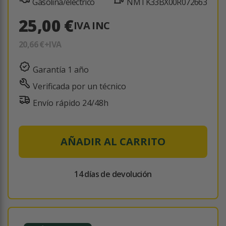
Gasolina/eléctrico
NMTK33BX00R072663
25,00 €
IVA INC
20,66 €
+IVA
Garantía 1 año
Verificada por un técnico
Envío rápido 24/48h
AÑADIR AL CARRITO
14 días de devolución