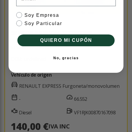
tipo de cliente
Soy Empresa
Soy Particular
SENSOR PRESION 227708860R
QUIERO MI CUPÓN
Id interno: 284688
OEM: undefined
No, gracias
Vehículo de origen
RENAULT EXPRESS Furgoneta/monovolumen
-
66.552
Diesel
VF1RJK00870167098
140,00 €
IVA INC