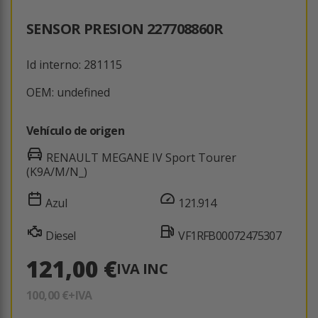
SENSOR PRESION 227708860R
Id interno: 281115
OEM: undefined
Vehículo de origen
RENAULT MEGANE IV Sport Tourer
(K9A/M/N_)
Azul
121.914
Diesel
VF1RFB00072475307
121,00 €
IVA INC
100,00 €
+IVA