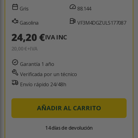
Gris
88.144
Gasolina
VF3M4DGZULS177087
24,20 €
IVA INC
20,00 €
+IVA
Garantía 1 año
Verificada por un técnico
Envío rápido 24/48h
AÑADIR AL CARRITO
14 días de devolución