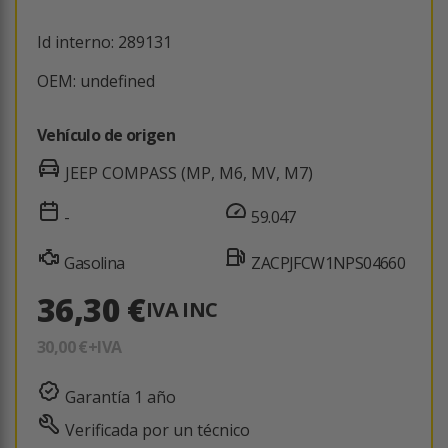
Id interno: 289131
OEM: undefined
Vehículo de origen
JEEP COMPASS (MP, M6, MV, M7)
-
59.047
Gasolina
ZACPJFCW1NPS04660
36,30 €
IVA INC
30,00 €
+IVA
Garantía 1 año
Verificada por un técnico