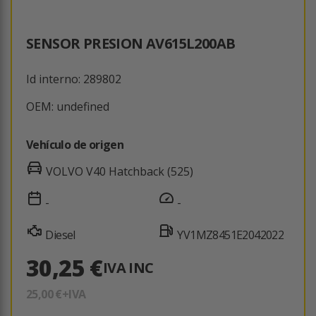
SENSOR PRESION AV615L200AB
Id interno: 289802
OEM: undefined
Vehículo de origen
VOLVO V40 Hatchback (525)
-
-
Diesel
YV1MZ8451E2042022
30,25 €
IVA INC
25,00 €
+IVA