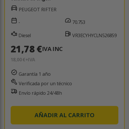
PEUGEOT RIFTER
-
70.753
Diesel
VR3ECYHYCLN526859
21,78 €
IVA INC
18,00 €
+IVA
Garantía 1 año
Verificada por un técnico
Envío rápido 24/48h
AÑADIR AL CARRITO