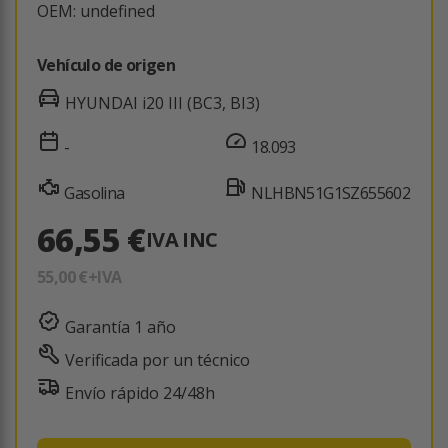
OEM: undefined
Vehículo de origen
HYUNDAI i20 III (BC3, BI3)
-
18.093
Gasolina
NLHBN51G1SZ655602
66,55 €
IVA INC
55,00 €
+IVA
Garantía 1 año
Verificada por un técnico
Envío rápido 24/48h