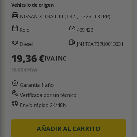
Vehículo de origen
NISSAN X-TRAIL III (T32_, T32R, T32RR)
Rojo
409.422
Diesel
JN1TCAT32U0013631
19,36 €
IVA INC
16,00 €
+IVA
Garantía 1 año
Verificada por un técnico
Envío rápido 24/48h
AÑADIR AL CARRITO