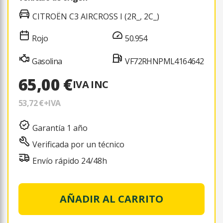
CITROËN C3 AIRCROSS I (2R_, 2C_)
Rojo
50.954
Gasolina
VF72RHNPML4164642
65,00 €
IVA INC
53,72 €
+IVA
Garantía 1 año
Verificada por un técnico
Envío rápido 24/48h
AÑADIR AL CARRITO