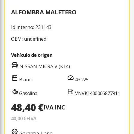
ALFOMBRA MALETERO
Id interno: 231143
OEM: undefined
Vehículo de origen
NISSAN MICRA V (K14)
Blanco
43.225
Gasolina
VNVK1400066877911
48,40 €
IVA INC
40,00 €
+IVA
Garantía 1 año