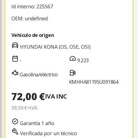
Id interno: 225567
OEM: undefined
Vehículo de origen
HYUNDAI KONA (OS, OSE, OSI)
-
9.223
Gasolina/eléctrico
KMHHA8119SU091864
72,00 €
IVA INC
59,50 €
+IVA
Garantía 1 año
Verificada por un técnico