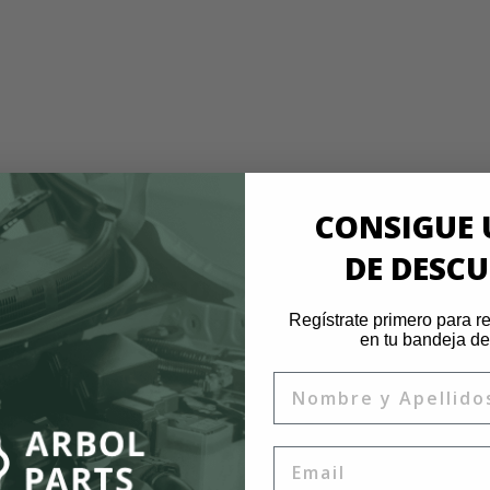
CONSIGUE 
DE DESC
nales. Precio inteligente. I
Regístrate primero para re
en tu bandeja de
Nombre
Email
tía 1 año
Ahorra hasta un 