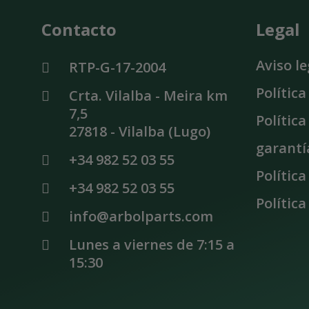
Contacto
Legal
Aviso le
RTP-G-17-2004
Polític
Crta. Vilalba - Meira km
7,5
Polític
27818 - Vilalba (Lugo)
garantí
+34 982 52 03 55
Política
+34 982 52 03 55
Política
info@arbolparts.com
Lunes a viernes de 7:15 a 
15:30