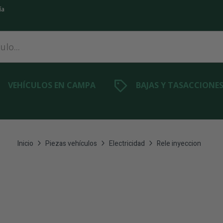
ía
VEHÍCULOS EN CAMPA
BAJAS Y TASACCIONE
Inicio
Piezas vehículos
Electricidad
Rele inyeccion