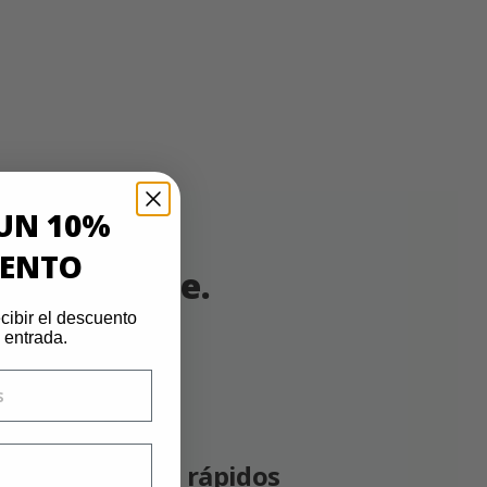
UN 10%
UENTO
mpacto verde.
cibir el descuento
 entrada.
70%
Envíos rápidos