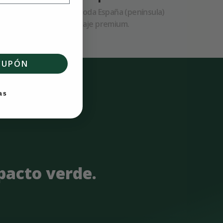
nuevos
24–48h a toda España (península)
con embalaje premium.
CUPÓN
as
mpacto verde.