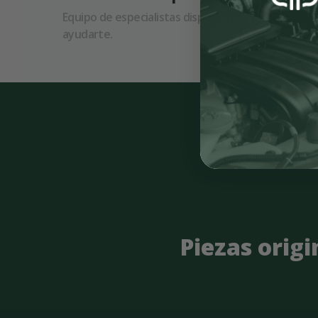
Equipo de especialistas dispuestos a
Todas la
ayudarte.
garantiz
Piezas origi