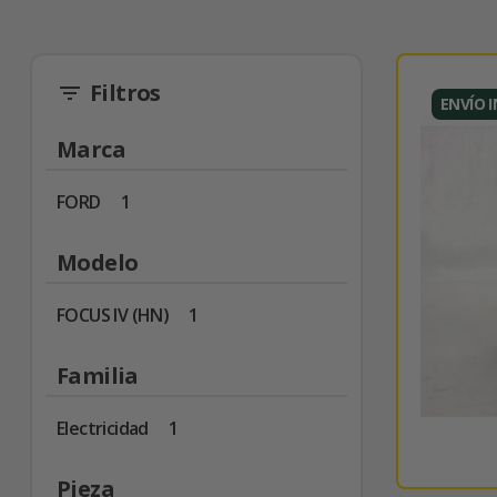
Filtros
filter_list
ENVÍO 
Marca
FORD
1
Modelo
FOCUS IV (HN)
1
Familia
Electricidad
1
Pieza