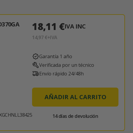
18,11 €
D370GA
IVA INC
14,97 €
+IVA
Garantía 1 año
Verificada por un técnico
Envío rápido 24/48h
AÑADIR AL CARRITO
XGCHNLL38425
14 días de devolución