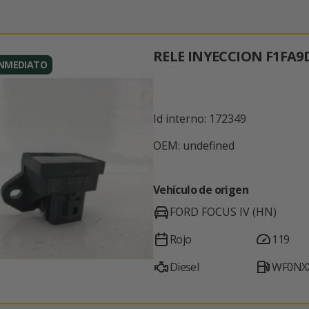
RELE INYECCION F1FA9
INMEDIATO
Id interno: 172349
OEM: undefined
Vehículo de origen
FORD FOCUS IV (HN)
Rojo
119
Diesel
WF0NX