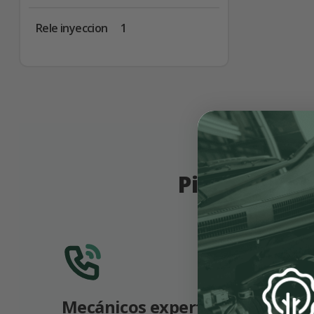
Rele inyeccion
1
Piezas origi
Mecánicos expertos
Garan