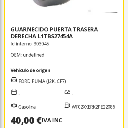
GUARNECIDO PUERTA TRASERA
DERECHA L1TBS27454A
Id interno: 303045
OEM: undefined
Vehículo de origen
FORD PUMA (J2K, CF7)
-
-
Gasolina
WF02XXERK2PE22086
40,00 €
IVA INC