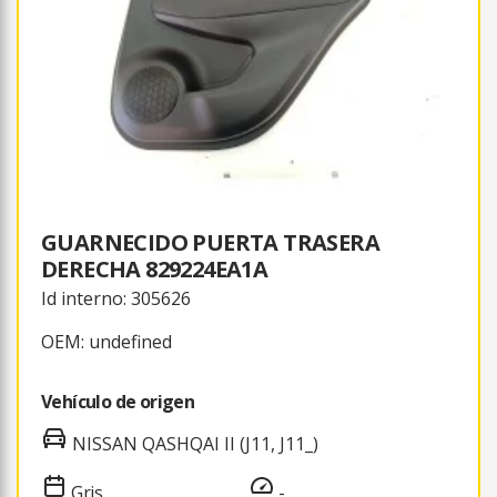
GUARNECIDO PUERTA TRASERA
DERECHA 829224EA1A
Id interno: 305626
OEM: undefined
Vehículo de origen
NISSAN QASHQAI II (J11, J11_)
Gris
-