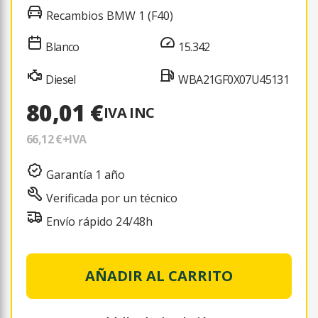
Recambios BMW 1 (F40)
Blanco
15.342
Diesel
WBA21GF0X07U45131
80,01 €
IVA INC
66,12 €
+IVA
Garantía 1 año
Verificada por un técnico
Envío rápido 24/48h
AÑADIR AL CARRITO