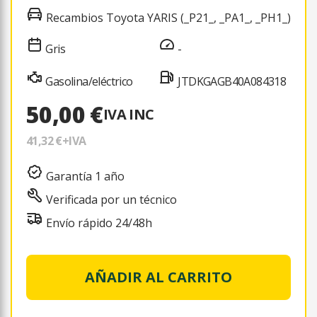
Recambios Toyota YARIS (_P21_, _PA1_, _PH1_)
Gris
-
Gasolina/eléctrico
JTDKGAGB40A084318
50,00 €
IVA INC
41,32 €
+IVA
Garantía 1 año
Verificada por un técnico
Envío rápido 24/48h
AÑADIR AL CARRITO