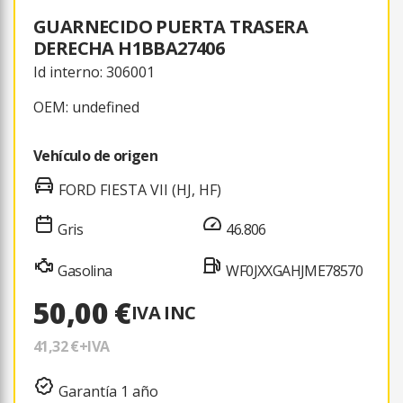
GUARNECIDO PUERTA TRASERA
DERECHA H1BBA27406
Id interno: 306001
OEM: undefined
Vehículo de origen
FORD FIESTA VII (HJ, HF)
Gris
46.806
Gasolina
WF0JXXGAHJME78570
50,00 €
IVA INC
41,32 €
+IVA
Garantía 1 año