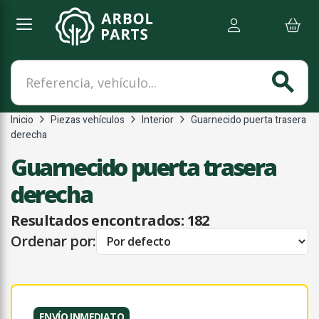
Referencia, vehículo...
search
Inicio
Piezas vehículos
Interior
Guarnecido puerta trasera
derecha
Guarnecido puerta trasera
derecha
Resultados encontrados:
182
Ordenar por:
ENVÍO INMEDIATO