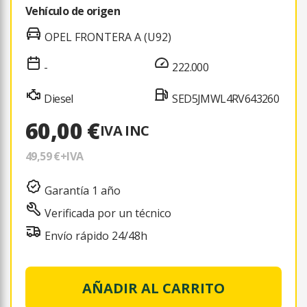
Vehículo de origen
OPEL FRONTERA A (U92)
-
222.000
Diesel
SED5JMWL4RV643260
60,00 €
IVA INC
49,59 €
+IVA
Garantía 1 año
Verificada por un técnico
Envío rápido 24/48h
AÑADIR AL CARRITO