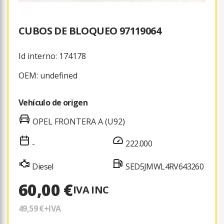
CUBOS DE BLOQUEO 97119064
Id interno: 174178
OEM: undefined
Vehículo de origen
OPEL FRONTERA A (U92)
-
222.000
Diesel
SED5JMWL4RV643260
60,00 €
IVA INC
49,59 €
+IVA