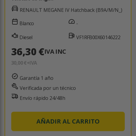
RENAULT MEGANE IV Hatchback (B9A/M/N_)
Blanco
-
Diesel
VF1RFB00X60146222
36,30 €
IVA INC
30,00 €
+IVA
Garantía 1 año
Verificada por un técnico
Envío rápido 24/48h
AÑADIR AL CARRITO