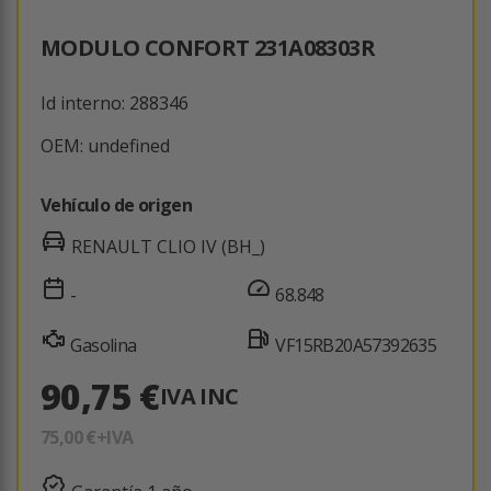
MODULO CONFORT 231A08303R
Id interno: 288346
OEM: undefined
Vehículo de origen
RENAULT CLIO IV (BH_)
-
68.848
Gasolina
VF15RB20A57392635
90,75 €
IVA INC
75,00 €
+IVA