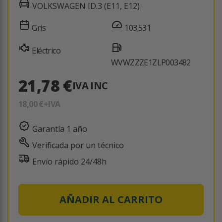
VOLKSWAGEN ID.3 (E11, E12)
Gris
103.531
Eléctrico
WVWZZZE1ZLP003482
21,78 €
IVA INC
18,00 €
+IVA
Garantía 1 año
Verificada por un técnico
Envío rápido 24/48h
AÑADIR AL CARRITO