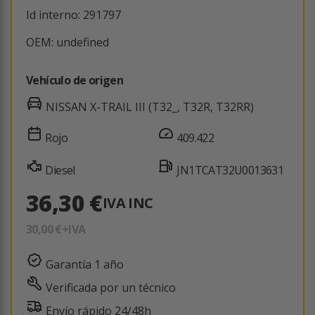
Id interno: 291797
OEM: undefined
Vehículo de origen
NISSAN X-TRAIL III (T32_, T32R, T32RR)
Rojo
409.422
Diesel
JN1TCAT32U0013631
36,30 €
IVA INC
30,00 €
+IVA
Garantía 1 año
Verificada por un técnico
Envío rápido 24/48h