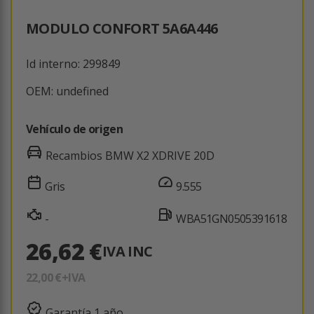
MODULO CONFORT 5A6A446
Id interno: 299849
OEM: undefined
Vehículo de origen
Recambios BMW X2 XDRIVE 20D
Gris
9.555
-
WBA51GN0505391618
26,62 €
IVA INC
22,00 €
+IVA
Garantía 1 año