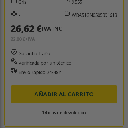
Gris
9.555
-
WBA51GN0505391618
26,62 €
IVA INC
22,00 €
+IVA
Garantía 1 año
Verificada por un técnico
Envío rápido 24/48h
AÑADIR AL CARRITO
14 días de devolución