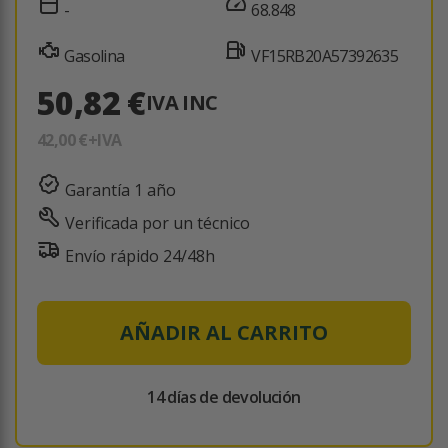
-
68.848
Gasolina
VF15RB20A57392635
50,82 €
IVA INC
42,00 €
+IVA
Garantía 1 año
Verificada por un técnico
Envío rápido 24/48h
AÑADIR AL CARRITO
14 días de devolución