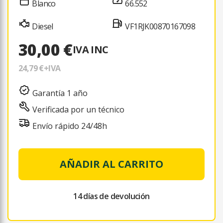
Blanco
66.552
Diesel
VF1RJK00870167098
30,00 €
IVA INC
24,79 €
+IVA
Garantía 1 año
Verificada por un técnico
Envío rápido 24/48h
AÑADIR AL CARRITO
14 días de devolución