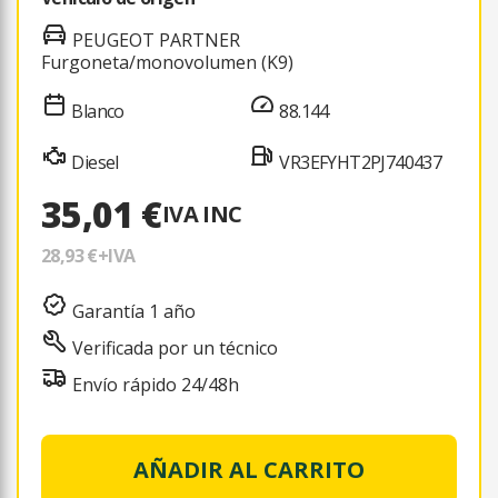
PEUGEOT PARTNER
Furgoneta/monovolumen (K9)
Blanco
88.144
Diesel
VR3EFYHT2PJ740437
35,01 €
IVA INC
28,93 €
+IVA
Garantía 1 año
Verificada por un técnico
Envío rápido 24/48h
AÑADIR AL CARRITO