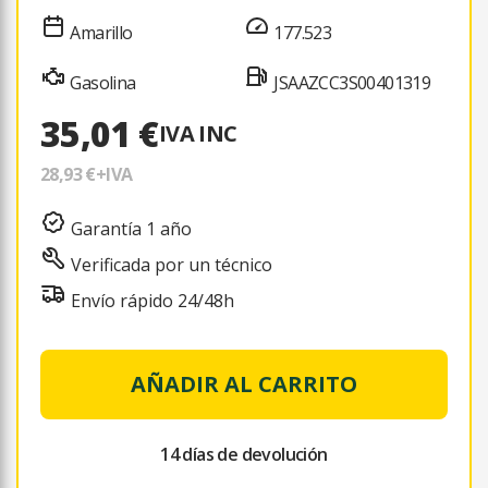
Amarillo
177.523
Gasolina
JSAAZCC3S00401319
35,01 €
IVA INC
28,93 €
+IVA
Garantía 1 año
Verificada por un técnico
Envío rápido 24/48h
AÑADIR AL CARRITO
14 días de devolución