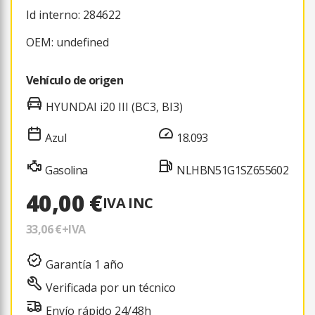
Id interno: 284622
OEM: undefined
Vehículo de origen
HYUNDAI i20 III (BC3, BI3)
Azul
18.093
Gasolina
NLHBN51G1SZ655602
40,00 €
IVA INC
33,06 €
+IVA
Garantía 1 año
Verificada por un técnico
Envío rápido 24/48h