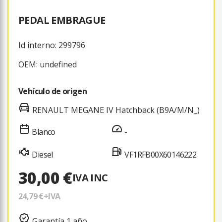
PEDAL EMBRAGUE
Id interno: 299796
OEM: undefined
Vehículo de origen
RENAULT MEGANE IV Hatchback (B9A/M/N_)
Blanco
-
Diesel
VF1RFB00X60146222
30,00 €
IVA INC
24,79 €
+IVA
Garantía 1 año