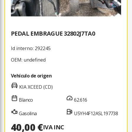
PEDAL EMBRAGUE 32802J7TA0
Id interno: 292245
OEM: undefined
Vehículo de origen
KIA XCEED (CD)
Blanco
62.616
Gasolina
U5YH4F12ASL197738
40,00 €
IVA INC