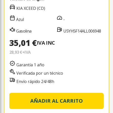
KIA XCEED (CD)
Azul
-
Gasolina
U5YH5F14ALL006948
35,01 €
IVA INC
28,93 €
+IVA
Garantía 1 año
Verificada por un técnico
Envío rápido 24/48h
AÑADIR AL CARRITO