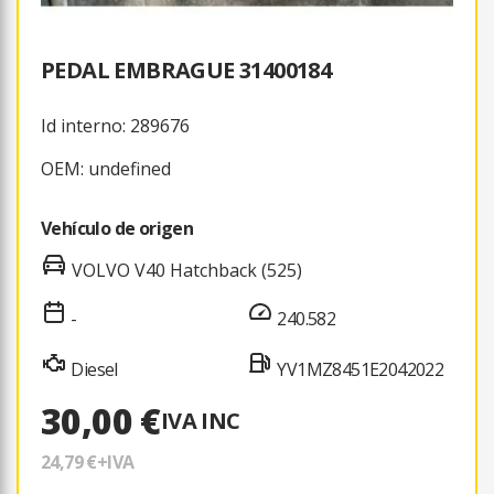
PEDAL EMBRAGUE 31400184
Id interno: 289676
OEM: undefined
Vehículo de origen
VOLVO V40 Hatchback (525)
-
240.582
Diesel
YV1MZ8451E2042022
30,00 €
IVA INC
24,79 €
+IVA