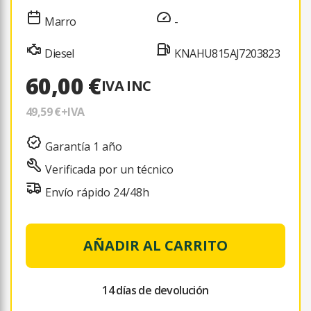
Marro
-
Diesel
KNAHU815AJ7203823
60,00 €
IVA INC
49,59 €
+IVA
Garantía 1 año
Verificada por un técnico
Envío rápido 24/48h
AÑADIR AL CARRITO
14 días de devolución