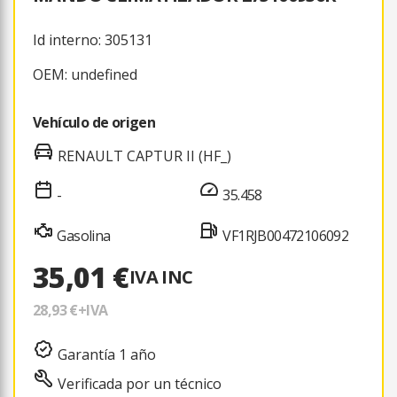
Id interno: 305131
OEM: undefined
Vehículo de origen
RENAULT CAPTUR II (HF_)
-
35.458
Gasolina
VF1RJB00472106092
35,01 €
IVA INC
28,93 €
+IVA
Garantía 1 año
Verificada por un técnico