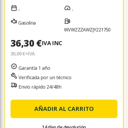
-
-
Gasolina
WVWZZZAWZJY221750
36,30 €
IVA INC
30,00 €
+IVA
Garantía 1 año
Verificada por un técnico
Envío rápido 24/48h
AÑADIR AL CARRITO
14 días de devolución