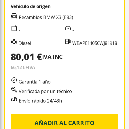
Vehículo de origen
Recambios BMW X3 (E83)
-
-
Diesel
WBAPE11050WJ81918
80,01 €
IVA INC
66,12 €
+IVA
Garantía 1 año
Verificada por un técnico
Envío rápido 24/48h
AÑADIR AL CARRITO