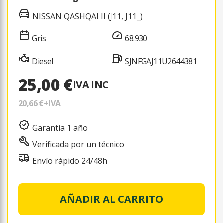
NISSAN QASHQAI II (J11, J11_)
Gris
68.930
Diesel
SJNFGAJ11U2644381
25,00 €
IVA INC
20,66 €
+IVA
Garantía 1 año
Verificada por un técnico
Envío rápido 24/48h
AÑADIR AL CARRITO