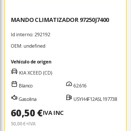
MANDO CLIMATIZADOR 97250J7400
Id interno: 292192
OEM: undefined
Vehículo de origen
KIA XCEED (CD)
Blanco
62.616
Gasolina
U5YH4F12ASL197738
60,50 €
IVA INC
50,00 €
+IVA