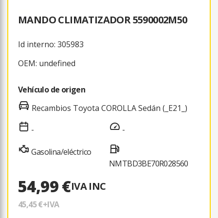
MANDO CLIMATIZADOR 5590002M50
Id interno: 305983
OEM: undefined
Vehículo de origen
Recambios Toyota COROLLA Sedán (_E21_)
-
-
Gasolina/eléctrico
NMTBD3BE70R028560
54,99 €
IVA INC
45,45 €
+IVA