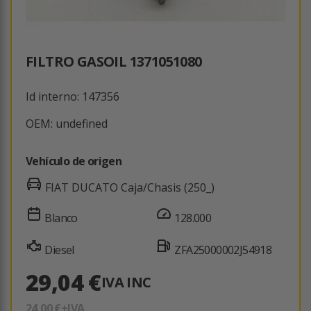
FILTRO GASOIL 1371051080
Id interno: 147356
OEM: undefined
Vehículo de origen
FIAT DUCATO Caja/Chasis (250_)
Blanco
128.000
Diesel
ZFA25000002J54918
29,04 €
IVA INC
24,00 €
+IVA