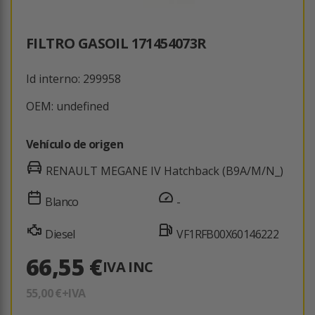
FILTRO GASOIL 171454073R
Id interno: 299958
OEM: undefined
Vehículo de origen
RENAULT MEGANE IV Hatchback (B9A/M/N_)
Blanco
-
Diesel
VF1RFB00X60146222
66,55 €
IVA INC
55,00 €
+IVA