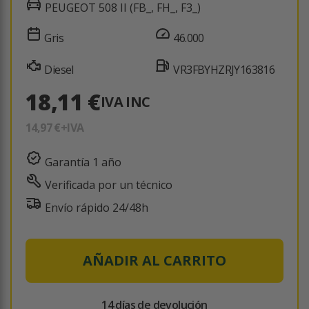
PEUGEOT 508 II (FB_, FH_, F3_)
Gris
46.000
Diesel
VR3FBYHZRJY163816
18,11 €
IVA INC
14,97 €
+IVA
Garantía 1 año
Verificada por un técnico
Envío rápido 24/48h
AÑADIR AL CARRITO
14 días de devolución