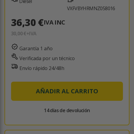
Diesel
VXFVBYHRMNZ058016
36,30 €
IVA INC
30,00 €
+IVA
Garantía 1 año
Verificada por un técnico
Envío rápido 24/48h
AÑADIR AL CARRITO
14 días de devolución