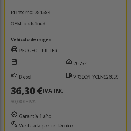
Id interno: 281584
OEM: undefined
Vehículo de origen
PEUGEOT RIFTER
-
70.753
Diesel
VR3ECYHYCLN526859
36,30 €
IVA INC
30,00 €
+IVA
Garantía 1 año
Verificada por un técnico