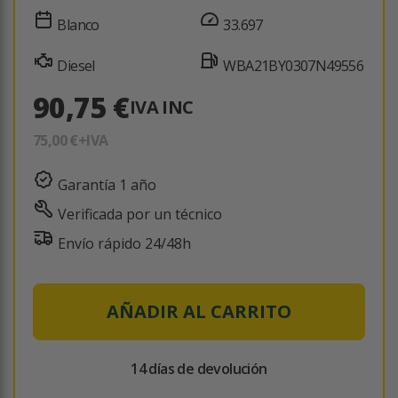
Blanco
33.697
Diesel
WBA21BY0307N49556
90,75 €
IVA INC
75,00 €
+IVA
Garantía 1 año
Verificada por un técnico
Envío rápido 24/48h
AÑADIR AL CARRITO
14 días de devolución