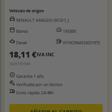
Vehículo de origen
RENAULT KANGOO (KC0/1_)
Blanco
193.000
Diesel
VF1KC0NAF24331975
18,11 €
IVA INC
14,97 €
+IVA
Garantía 1 año
Verificada por un técnico
Envío rápido 24/48h
AÑADIR AL CARRITO