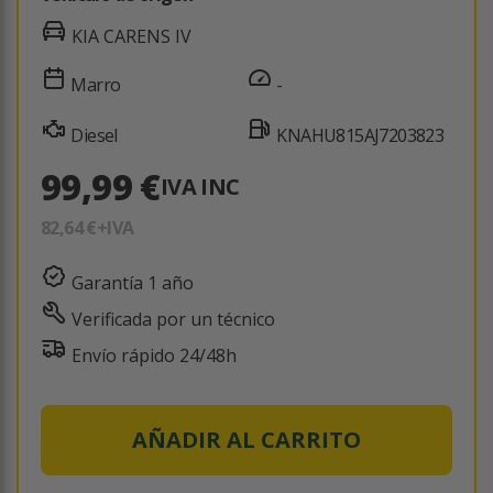
KIA CARENS IV
Marro
-
Diesel
KNAHU815AJ7203823
99,99 €
IVA INC
82,64 €
+IVA
Garantía 1 año
Verificada por un técnico
Envío rápido 24/48h
AÑADIR AL CARRITO