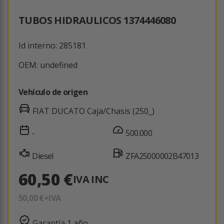
TUBOS HIDRAULICOS 1374446080
Id interno: 285181
OEM: undefined
Vehículo de origen
FIAT DUCATO Caja/Chasis (250_)
-
500.000
Diesel
ZFA25000002B47013
60,50 €
IVA INC
50,00 €
+IVA
Garantía 1 año