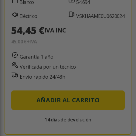
Blanco
54.694
Eléctrico
VSKHAAME0U0620024
54,45 €
IVA INC
45,00 €
+IVA
Garantía 1 año
Verificada por un técnico
Envío rápido 24/48h
AÑADIR AL CARRITO
14 días de devolución