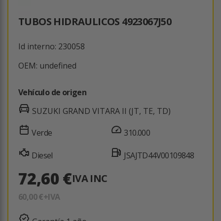
TUBOS HIDRAULICOS 4923067J50
Id interno: 230058
OEM: undefined
Vehículo de origen
SUZUKI GRAND VITARA II (JT, TE, TD)
Verde
310.000
Diesel
JSAJTD44V00109848
72,60 €
IVA INC
60,00 €
+IVA