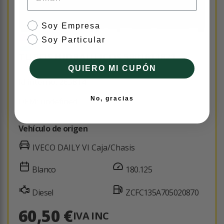
tipo de cliente
Soy Empresa
Soy Particular
TUBOS HIDRAULICOS 5801611821
QUIERO MI CUPÓN
Id interno: 265814
No, gracias
OEM: undefined
Vehículo de origen
IVECO DAILY VI Caja/Chasis
Blanco
180.125
Diesel
ZCFC135A705020870
60,50 €
IVA INC