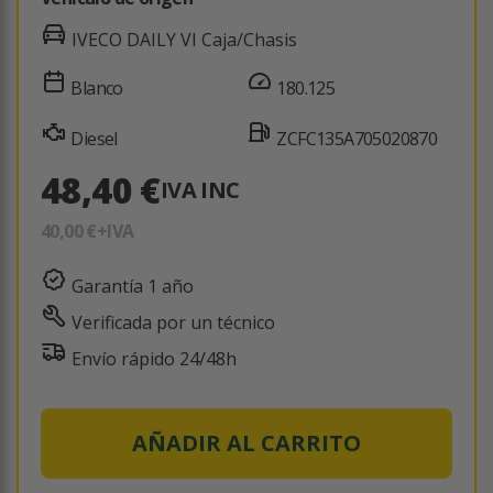
IVECO DAILY VI Caja/Chasis
Blanco
180.125
Diesel
ZCFC135A705020870
48,40 €
IVA INC
40,00 €
+IVA
Garantía 1 año
Verificada por un técnico
Envío rápido 24/48h
AÑADIR AL CARRITO