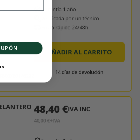
Garantía 1 año
Verificada por un técnico
Envío rápido 24/48h
hback
CUPÓN
AÑADIR AL CARRITO
as
14 días de devolución
FB00X60146222
48,40 €
ELANTERO
IVA INC
40,00 €
+IVA