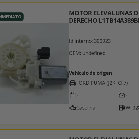
MOTOR ELEVALUNAS D
INMEDIATO
DERECHO L1TB14A389B
Id interno: 300923
OEM: undefined
Vehículo de origen
FORD PUMA (J2K, CF7)
-
-
Gasolina
WF02