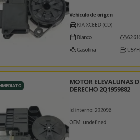
Vehículo de origen
KIA XCEED (CD)
Blanco
62.61
Gasolina
U5YH
MOTOR ELEVALUNAS D
INMEDIATO
DERECHO 2Q1959882
Id interno: 292096
OEM: undefined