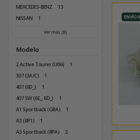
MERCEDES-BENZ
13
ENVÍO 
NISSAN
1
Ver más (8)
Modelo
2 Active Tourer (U06)
1
307 (3A/C)
1
407 (6D_)
1
407 SW (6E_, 6D_)
1
A1 Sportback (GBA)
1
A3 (8P1)
1
A3 Sportback (8PA)
2