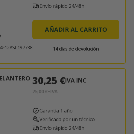
Envío rápido 24/48h
AÑADIR AL CARRITO
6
4F12ASL197738
14 días de devolución
30,25 €
ELANTERO
IVA INC
25,00 €
+IVA
Garantía 1 año
Verificada por un técnico
Envío rápido 24/48h