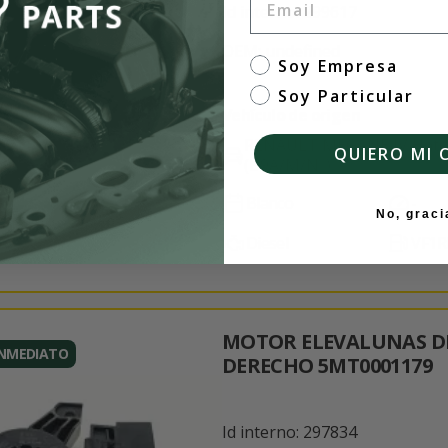
Id interno: 299617
OEM: undefined
tipo de cliente
Soy Empresa
Soy Particular
Vehículo de origen
RENAULT MEGANE IV Hatc
QUIERO MI 
(B9A/M/N_)
Blanco
-
No, graci
Diesel
VF1R
MOTOR ELEVALUNAS D
INMEDIATO
DERECHO 5MT0001179
Id interno: 297834