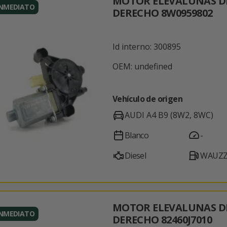
MOTOR ELEVALUNAS D
INMEDIATO
DERECHO 8W0959802
Id interno: 300895
OEM: undefined
Vehículo de origen
AUDI A4 B9 (8W2, 8WC)
Blanco
-
Diesel
WAUZZ
MOTOR ELEVALUNAS D
INMEDIATO
DERECHO 82460J7010