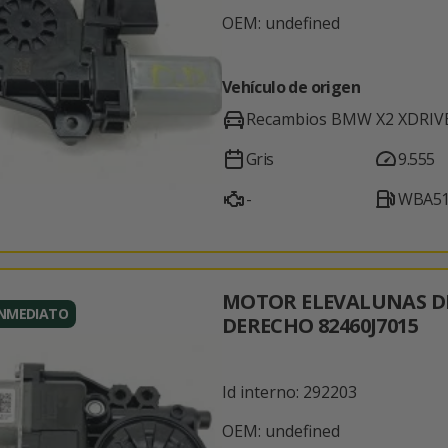
OEM: undefined
Vehículo de origen
Recambios BMW X2 XDRIV
Gris
9.555
-
WBA51
MOTOR ELEVALUNAS D
INMEDIATO
DERECHO 82460J7015
Id interno: 292203
OEM: undefined