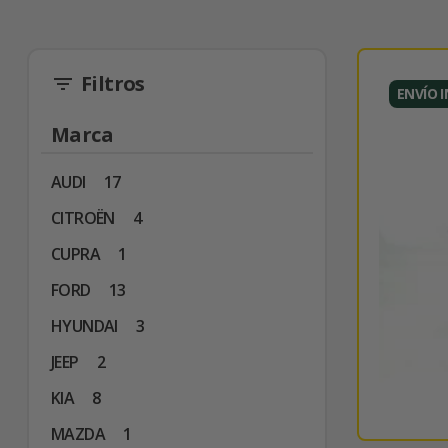
Filtros
filter_list
ENVÍO 
Marca
AUDI
17
CITROËN
4
CUPRA
1
FORD
13
HYUNDAI
3
JEEP
2
KIA
8
MAZDA
1