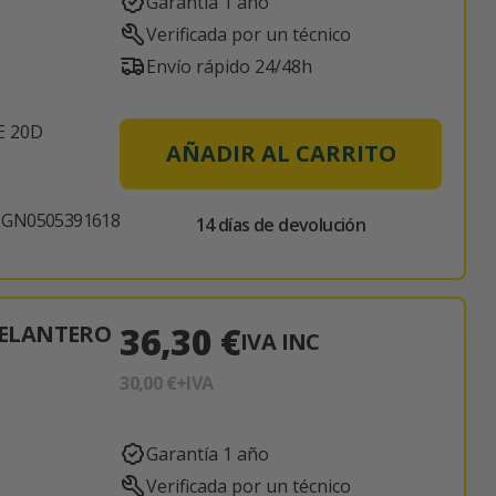
Garantía 1 año
Verificada por un técnico
Envío rápido 24/48h
E 20D
AÑADIR AL CARRITO
GN0505391618
14 días de devolución
36,30 €
ELANTERO
IVA INC
30,00 €
+IVA
Garantía 1 año
Verificada por un técnico