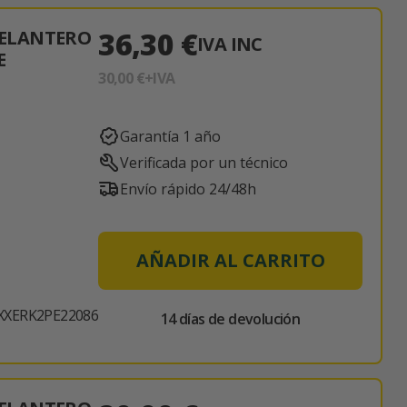
36,30 €
ELANTERO
IVA INC
E
30,00 €
+IVA
Garantía 1 año
Verificada por un técnico
Envío rápido 24/48h
AÑADIR AL CARRITO
XXERK2PE22086
14 días de devolución