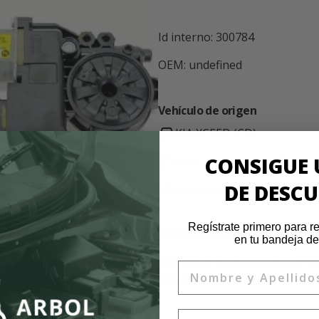
Id interno: 300784
OEM: undefined
Vehículo de origen
KIA XCEED (CD)
CONSIGUE 
Azul
-
DE DESC
Gasolina
U5YH
Regístrate primero para re
en tu bandeja de
MOTOR ELEVALUNAS D
Nombre
INMEDIATO
DERECHO 807206746R
Email