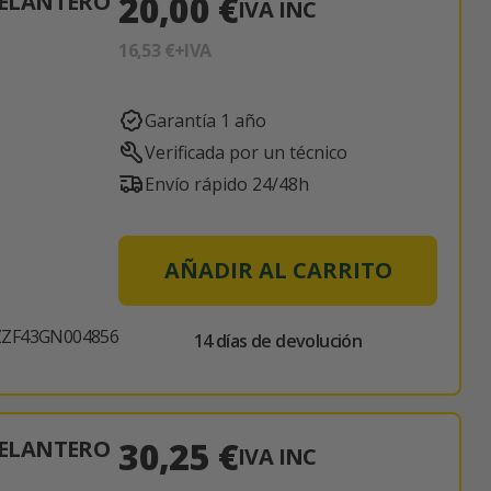
20,00 €
ELANTERO
IVA INC
16,53 €
+IVA
Garantía 1 año
Verificada por un técnico
Envío rápido 24/48h
AÑADIR AL CARRITO
ZF43GN004856
14 días de devolución
30,25 €
ELANTERO
IVA INC