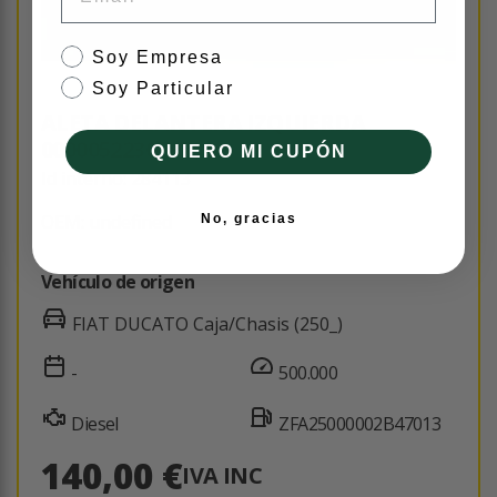
tipo de cliente
Soy Empresa
Soy Particular
ALETA DELANTERA IZQUIERDA
0000052230787
QUIERO MI CUPÓN
Id interno: 284113
OEM: undefined
No, gracias
Vehículo de origen
FIAT DUCATO Caja/Chasis (250_)
-
500.000
Diesel
ZFA25000002B47013
140,00 €
IVA INC