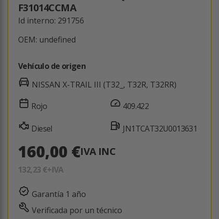
F31014CCMA
Id interno: 291756
OEM: undefined
Vehículo de origen
NISSAN X-TRAIL III (T32_, T32R, T32RR)
Rojo
409.422
Diesel
JN1TCAT32U0013631
160,00 €
IVA INC
132,23 €
+IVA
Garantía 1 año
Verificada por un técnico