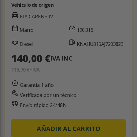
Vehículo de origen
KIA CARENS IV
Marro
190.316
Diesel
KNAHU815AJ7203823
140,00 €
IVA INC
115,70 €
+IVA
Garantía 1 año
Verificada por un técnico
Envío rápido 24/48h
AÑADIR AL CARRITO