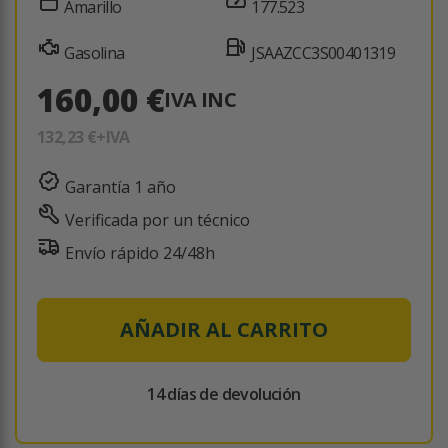
Amarillo
177.523
Gasolina
JSAAZCC3S00401319
160,00 €
IVA INC
132,23 €
+IVA
Garantía 1 año
Verificada por un técnico
Envío rápido 24/48h
AÑADIR AL CARRITO
14 días de devolución