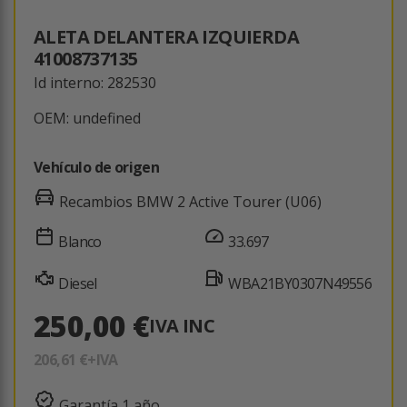
ALETA DELANTERA IZQUIERDA
41008737135
Id interno: 282530
OEM: undefined
Vehículo de origen
Recambios BMW 2 Active Tourer (U06)
Blanco
33.697
Diesel
WBA21BY0307N49556
250,00 €
IVA INC
206,61 €
+IVA
Garantía 1 año