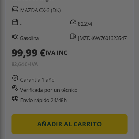
MAZDA CX-3 (DK)
-
82.274
Gasolina
JMZDK6W7601323547
99,99 €
IVA INC
82,64 €
+IVA
Garantía 1 año
Verificada por un técnico
Envío rápido 24/48h
AÑADIR AL CARRITO