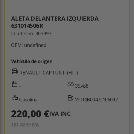
ALETA DELANTERA IZQUIERDA
631014506R
Id interno: 303393
OEM: undefined
Vehículo de origen
RENAULT CAPTUR II (HF_)
-
35.458
Gasolina
VF1RJB00472106092
220,00 €
IVA INC
181,82 €
+IVA