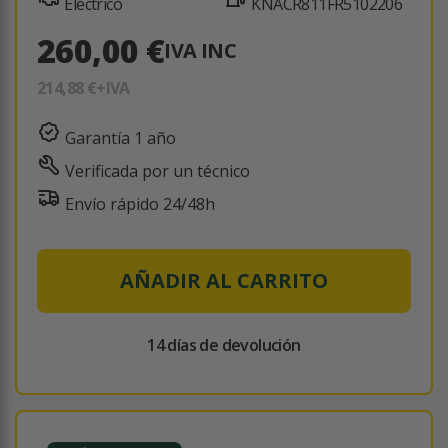
Eléctrico
KNACR811FR5102206
260,00 €
IVA INC
214,88 €
+IVA
Garantía 1 año
Verificada por un técnico
Envío rápido 24/48h
AÑADIR AL CARRITO
14 días de devolución