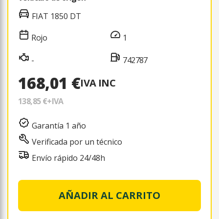
FIAT 1850 DT
Rojo
1
-
742787
168,01 €
IVA INC
138,85 €
+IVA
Garantía 1 año
Verificada por un técnico
Envío rápido 24/48h
AÑADIR AL CARRITO