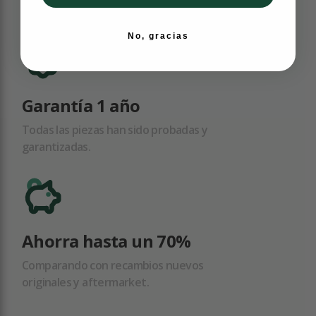
ayudarte.
No, gracias
Garantía 1 año
Todas las piezas han sido probadas y
garantizadas.
Ahorra hasta un 70%
Comparando con recambios nuevos
originales y aftermarket.