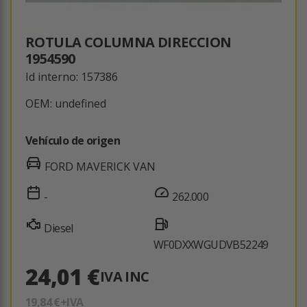
ROTULA COLUMNA DIRECCION
1954590
Id interno: 157386
OEM: undefined
Vehículo de origen
FORD MAVERICK VAN
-
262.000
Diesel
WF0DXXWGUDVB52249
24,01 €
IVA INC
19,84 €
+IVA