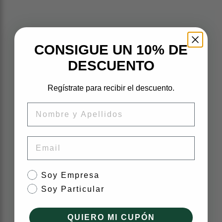
Piezas originales.
CONSIGUE UN 10% DE
DESCUENTO
Precio inteligente.
Regístrate para recibir el descuento.
Nombre
Impacto verde.
Email
tipo de cliente
Soy Empresa
Soy Particular
Mecánicos expertos
Equipo de especialistas dispuestos a
QUIERO MI CUPÓN