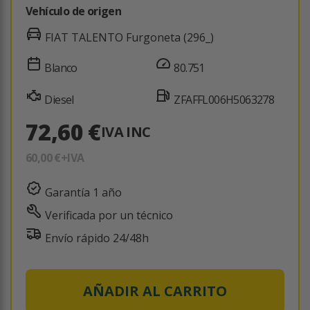
Vehículo de origen
FIAT TALENTO Furgoneta (296_)
Blanco
80.751
Diesel
ZFAFFL006H5063278
72,60 €
IVA INC
60,00 €
+IVA
Garantía 1 año
Verificada por un técnico
Envío rápido 24/48h
AÑADIR AL CARRITO