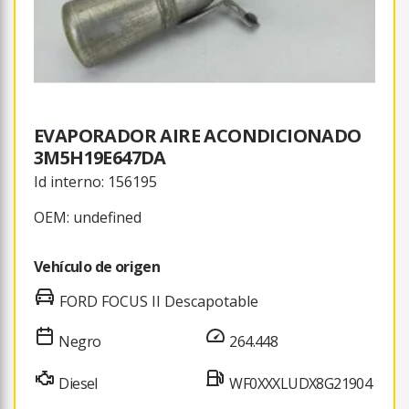
EVAPORADOR AIRE ACONDICIONADO
3M5H19E647DA
Id interno: 156195
OEM: undefined
Vehículo de origen
FORD FOCUS II Descapotable
Negro
264.448
Diesel
WF0XXXLUDX8G21904