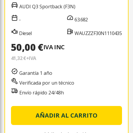
AUDI Q3 Sportback (F3N)
-
63.682
Diesel
WAUZZZF30N1110435
50,00 €
IVA INC
41,32 €
+IVA
Garantía 1 año
Verificada por un técnico
Envío rápido 24/48h
AÑADIR AL CARRITO