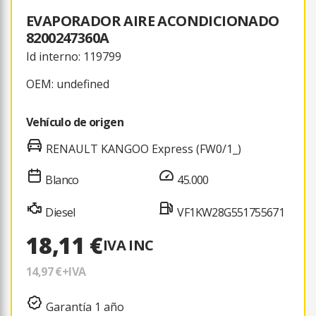
EVAPORADOR AIRE ACONDICIONADO
8200247360A
Id interno: 119799
OEM: undefined
Vehículo de origen
RENAULT KANGOO Express (FW0/1_)
Blanco
45.000
Diesel
VF1KW28G551755671
18,11 €
IVA INC
14,97 €
+IVA
Garantía 1 año