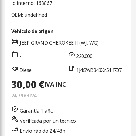
Id interno: 168867
OEM: undefined
Vehículo de origen
JEEP GRAND CHEROKEE II (WJ, WG)
-
220.000
Diesel
1J4GWB843XY514737
30,00 €
IVA INC
24,79 €
+IVA
Garantía 1 año
Verificada por un técnico
Envío rápido 24/48h