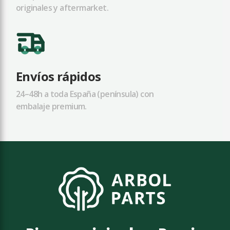
originales y aftermarket.
Envíos rápidos
24–48h a toda España (península) con
embalaje premium.