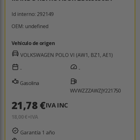
Id interno: 292149
OEM: undefined
Vehículo de origen
VOLKSWAGEN POLO VI (AW1, BZ1, AE1)
-
-
Gasolina
WVWZZZAWZJY221750
21,78 €
IVA INC
18,00 €
+IVA
Garantía 1 año