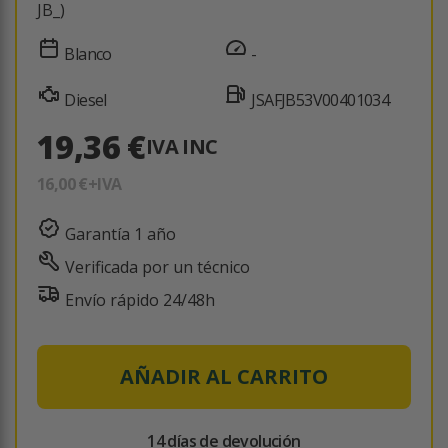
JB_)
Blanco
-
Diesel
JSAFJB53V00401034
19,36 €
IVA INC
16,00 €
+IVA
Garantía 1 año
Verificada por un técnico
Envío rápido 24/48h
AÑADIR AL CARRITO
14 días de devolución