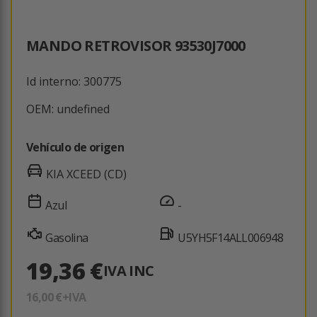
MANDO RETROVISOR 93530J7000
Id interno: 300775
OEM: undefined
Vehículo de origen
KIA XCEED (CD)
Azul
-
Gasolina
U5YH5F14ALL006948
19,36 €
IVA INC
16,00 €
+IVA