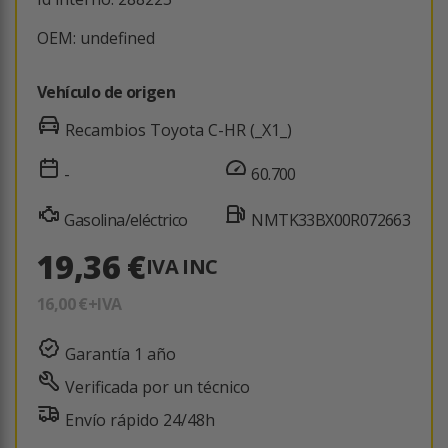
OEM: undefined
Vehículo de origen
Recambios Toyota C-HR (_X1_)
-
60.700
Gasolina/eléctrico
NMTK33BX00R072663
19,36 €
IVA INC
16,00 €
+IVA
Garantía 1 año
Verificada por un técnico
Envío rápido 24/48h