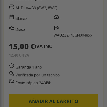
AUDI A4 B9 (8W2, 8WC)
Blanco
-
Diesel
WAUZZZF43GN004856
15,00 €
IVA INC
12,40 €
+IVA
Garantía 1 año
Verificada por un técnico
Envío rápido 24/48h
AÑADIR AL CARRITO