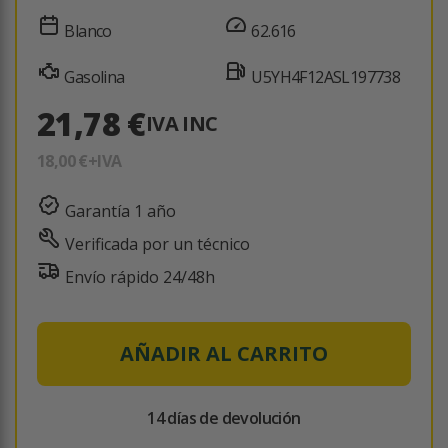
Blanco
62.616
Gasolina
U5YH4F12ASL197738
21,78 €
IVA INC
18,00 €
+IVA
Garantía 1 año
Verificada por un técnico
Envío rápido 24/48h
AÑADIR AL CARRITO
14 días de devolución