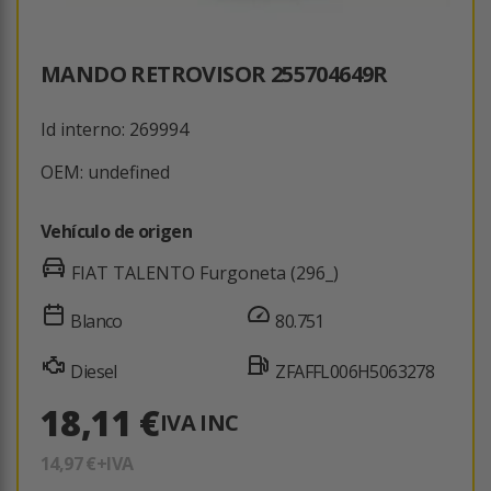
MANDO RETROVISOR 255704649R
Id interno: 269994
OEM: undefined
Vehículo de origen
FIAT TALENTO Furgoneta (296_)
Blanco
80.751
Diesel
ZFAFFL006H5063278
18,11 €
IVA INC
14,97 €
+IVA