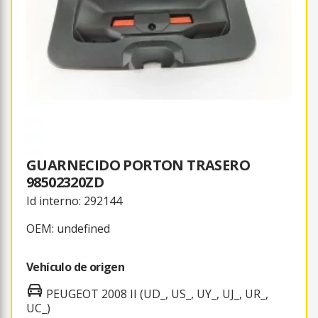
GUARNECIDO PORTON TRASERO
98502320ZD
Id interno: 292144
OEM: undefined
Vehículo de origen
PEUGEOT 2008 II (UD_, US_, UY_, UJ_, UR_,
UC_)