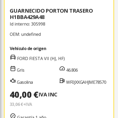
GUARNECIDO PORTON TRASERO
H1BBA429A48
Id interno: 305998
OEM: undefined
Vehículo de origen
FORD FIESTA VII (HJ, HF)
Gris
46.806
Gasolina
WF0JXXGAHJME78570
40,00 €
IVA INC
33,06 €
+IVA
Garantía 1 año