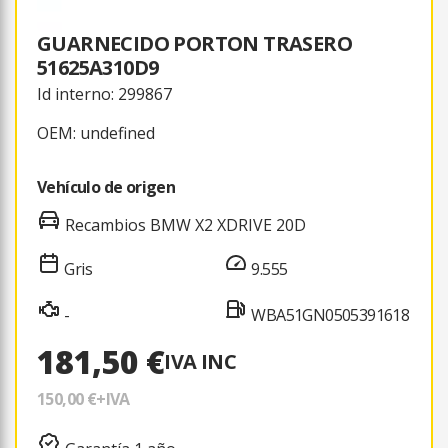
GUARNECIDO PORTON TRASERO
51625A310D9
Id interno: 299867
OEM: undefined
Vehículo de origen
Recambios BMW X2 XDRIVE 20D
Gris
9.555
-
WBA51GN0505391618
181,50 €
IVA INC
150,00 €
+IVA