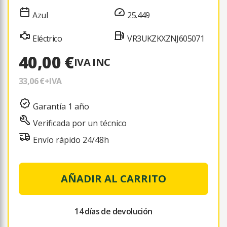
Azul
25.449
Eléctrico
VR3UKZKXZNJ605071
40,00 €
IVA INC
33,06 €
+IVA
Garantía 1 año
Verificada por un técnico
Envío rápido 24/48h
AÑADIR AL CARRITO
14 días de devolución