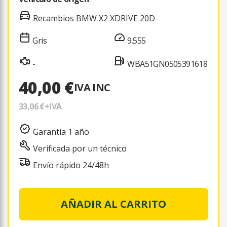
Recambios BMW X2 XDRIVE 20D
Gris
9.555
-
WBA51GN0505391618
40,00 €
IVA INC
33,06 €
+IVA
Garantía 1 año
Verificada por un técnico
Envío rápido 24/48h
AÑADIR AL CARRITO