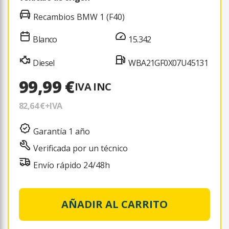
Recambios BMW 1 (F40)
Blanco
15.342
Diesel
WBA21GF0X07U45131
99,99 €
IVA INC
82,64 €
+IVA
Garantía 1 año
Verificada por un técnico
Envío rápido 24/48h
AÑADIR AL CARRITO