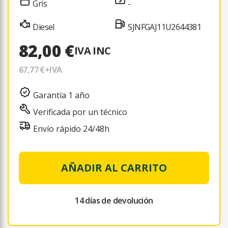
Gris
-
Diesel
SJNFGAJ11U2644381
82,00 €
IVA INC
67,77 €
+IVA
Garantía 1 año
Verificada por un técnico
Envío rápido 24/48h
AÑADIR AL CARRITO
14 días de devolución