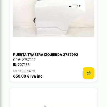
PUERTA TRASERA IZQUIERDA 2757992
OEM:
2757992
ID:
207085
537,19 € sin iva
650,00 € iva inc