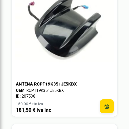
ANTENA RCPT19K351JE5KBX
OEM:
RCPT19K351JE5KBX
ID:
207538
150,00 € sin iva
181,50 € iva inc