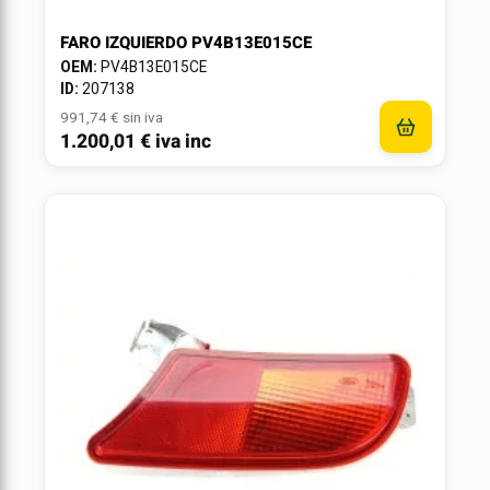
FARO IZQUIERDO PV4B13E015CE
OEM:
PV4B13E015CE
ID:
207138
991,74 € sin iva
1.200,01 € iva inc