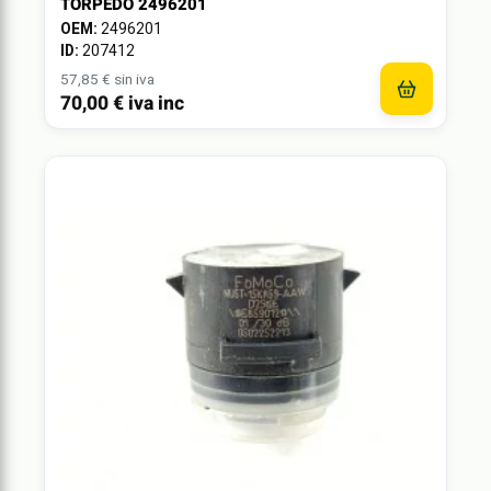
TORPEDO 2496201
OEM:
2496201
ID:
207412
57,85 € sin iva
70,00 € iva inc