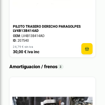
PILOTO TRASERO DERECHO PARAGOLPES
LV4B13B414AD
OEM:
LV4B13B414AD
ID:
207540
24,79 € sin iva
30,00 € iva inc
Amortiguacion / frenos
2