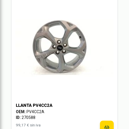
LLANTA PV4CC2A
OEM:
PV4CC2A
ID:
270588
99,17 € sin iva