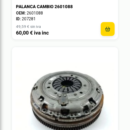
PALANCA CAMBIO 2601088
OEM:
2601088
ID:
207281
49,59 € sin iva
60,00 € iva inc