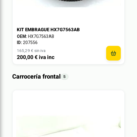
KIT EMBRAGUE HX7G7563AB
OEM:
HX7G7563AB
ID:
207556
165,29 € sin iva
200,00 € iva inc
Carrocería frontal
5