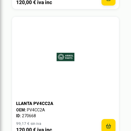
120,00 € iva inc
LLANTA PV4CC2A
OEM:
PV4CC2A
ID:
270668
99,17 € sin iva
120,00 € iva inc