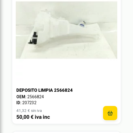
DEPOSITO LIMPIA 2566824
OEM:
2566824
ID:
207232
41,32 € sin iva
50,00 € iva inc