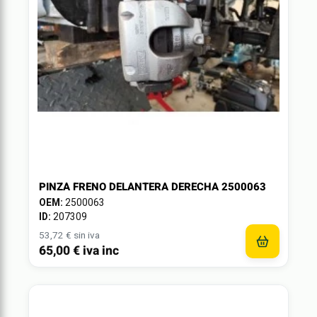
PINZA FRENO DELANTERA DERECHA 2500063
OEM:
2500063
ID:
207309
53,72 € sin iva
65,00 € iva inc