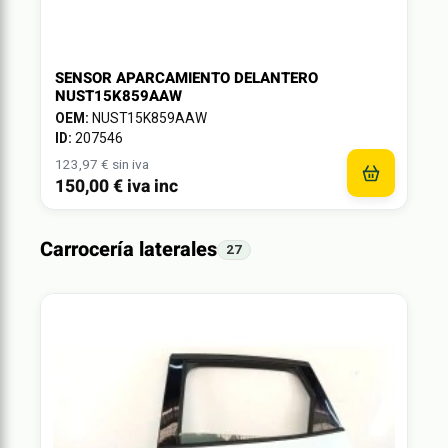
SENSOR APARCAMIENTO DELANTERO
NUST15K859AAW
OEM:
NUST15K859AAW
ID:
207546
123,97 € sin iva
150,00 € iva inc
Carrocería laterales
27