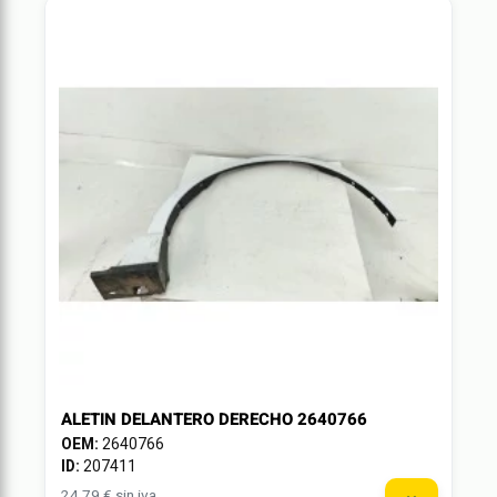
ALETIN DELANTERO DERECHO 2640766
OEM:
2640766
ID:
207411
24,79 € sin iva