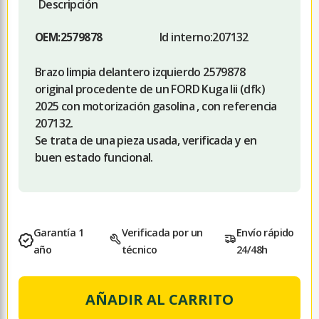
Descripción
Id interno:
207132
OEM:
2579878
Brazo limpia delantero izquierdo 2579878
original procedente de un FORD Kuga Iii (dfk)
2025 con motorización gasolina , con referencia
207132.
Se trata de una pieza usada, verificada y en
buen estado funcional.
Garantía 1
Verificada por un
Envío rápido
año
técnico
24/48h
AÑADIR AL CARRITO