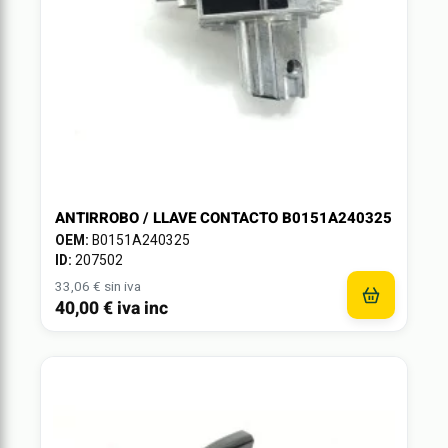
ANTIRROBO / LLAVE CONTACTO B0151A240325
OEM:
B0151A240325
ID:
207502
33,06 € sin iva
40,00 € iva inc