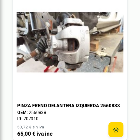
PINZA FRENO DELANTERA IZQUIERDA 2560838
OEM:
2560838
ID:
207310
53,72 € sin iva
65,00 € iva inc