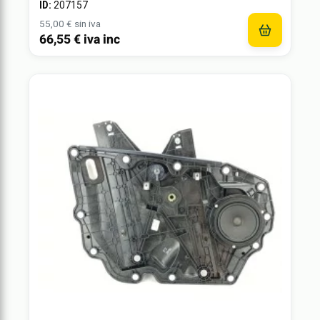
ID:
207157
55,00 € sin iva
66,55 € iva inc