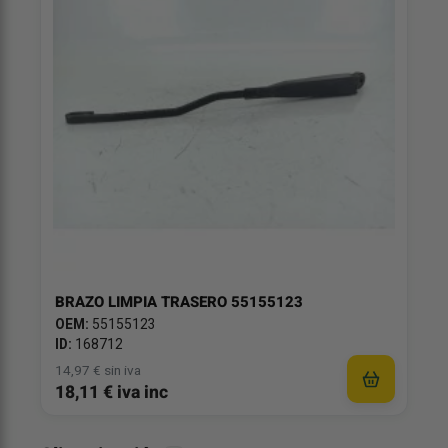
BRAZO LIMPIA TRASERO 55155123
OEM:
55155123
ID:
168712
14,97 € sin iva
18,11 € iva inc