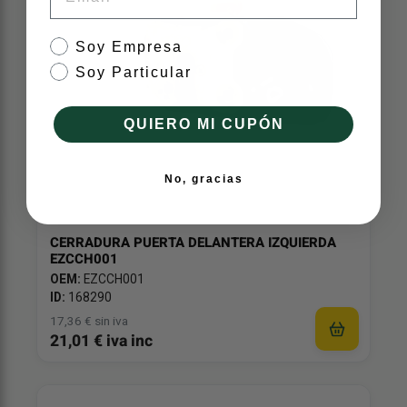
tipo de cliente
Soy Empresa
Soy Particular
QUIERO MI CUPÓN
No, gracias
CERRADURA PUERTA DELANTERA IZQUIERDA
EZCCH001
OEM:
EZCCH001
ID:
168290
17,36 € sin iva
21,01 € iva inc