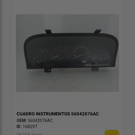
CUADRO INSTRUMENTOS 56042076AC
OEM:
56042076AC
ID:
168297
29,75 € sin iva