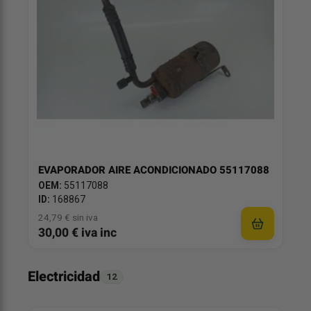
EVAPORADOR AIRE ACONDICIONADO 55117088
OEM:
55117088
ID:
168867
24,79 € sin iva
30,00 € iva inc
Electricidad
12