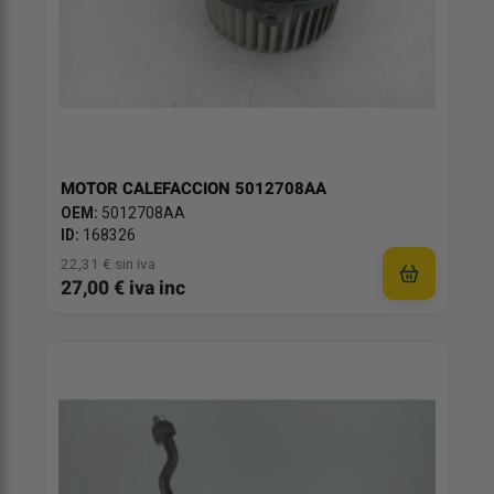
MOTOR CALEFACCION 5012708AA
OEM:
5012708AA
ID:
168326
22,31 € sin iva
27,00 € iva inc