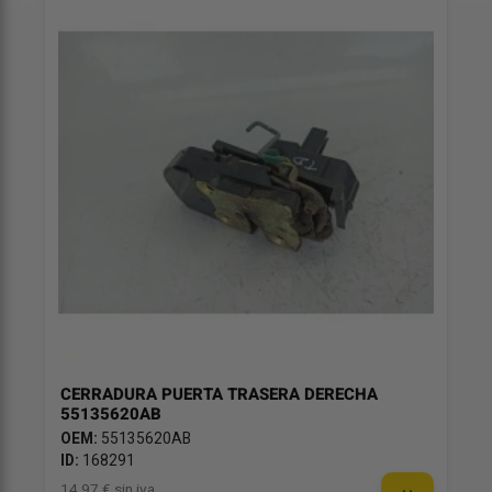
CERRADURA PUERTA TRASERA DERECHA
55135620AB
OEM:
55135620AB
ID:
168291
14,97 € sin iva