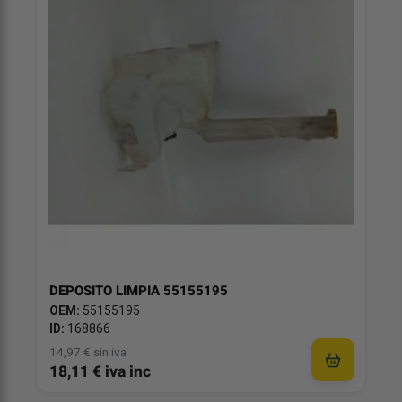
DEPOSITO LIMPIA 55155195
OEM:
55155195
ID:
168866
14,97 € sin iva
18,11 € iva inc