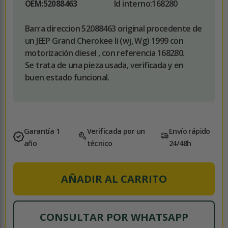
Id interno:
168280
OEM:
52088463
Barra direccion 52088463 original procedente de
un JEEP Grand Cherokee Ii (wj, Wg) 1999 con
motorización diesel , con referencia 168280.
Se trata de una pieza usada, verificada y en
buen estado funcional.
Garantía 1
Verificada por un
Envío rápido
año
técnico
24/48h
AÑADIR AL CARRITO
CONSULTAR POR WHATSAPP