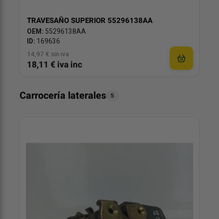
TRAVESAÑO SUPERIOR 55296138AA
OEM:
55296138AA
ID:
169636
14,97 € sin iva
18,11 € iva inc
Carrocería laterales
5