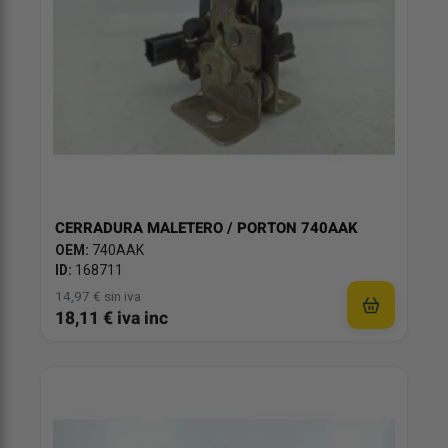
CERRADURA MALETERO / PORTON 740AAK
OEM:
740AAK
ID:
168711
14,97 € sin iva
18,11 € iva inc