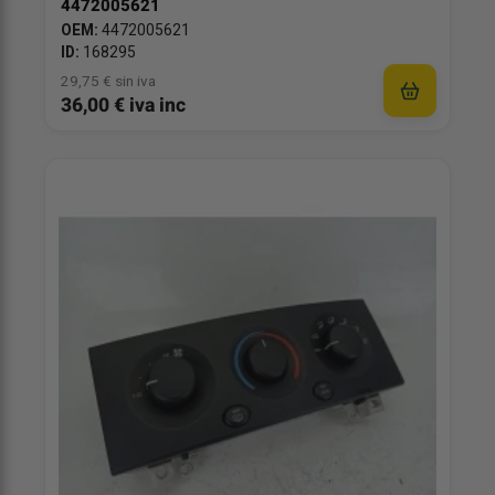
4472005621
OEM:
4472005621
ID:
168295
29,75 € sin iva
36,00 € iva inc