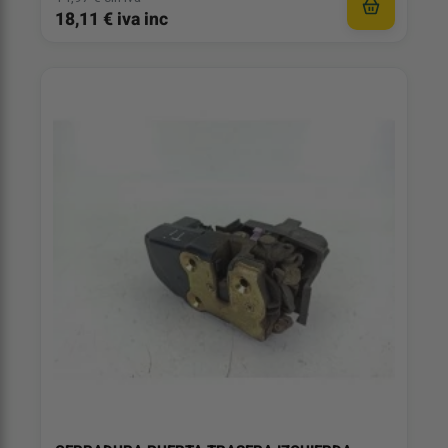
18,11 € iva inc