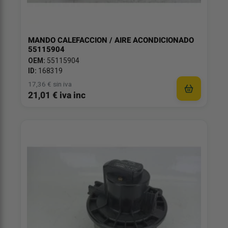
MANDO CALEFACCION / AIRE ACONDICIONADO
55115904
OEM:
55115904
ID:
168319
17,36 € sin iva
21,01 € iva inc