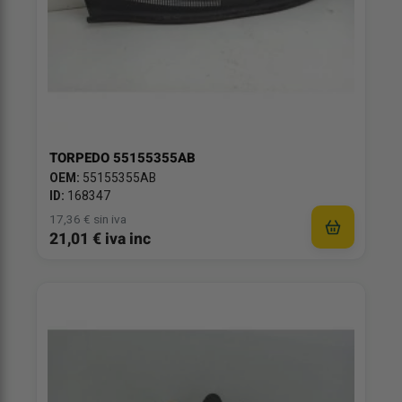
TORPEDO 55155355AB
OEM:
55155355AB
ID:
168347
17,36 € sin iva
21,01 € iva inc