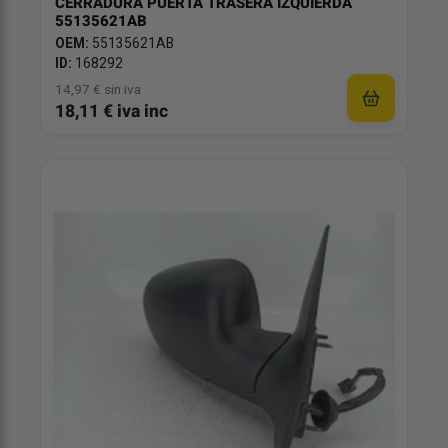
CERRADURA PUERTA TRASERA IZQUIERDA
55135621AB
OEM:
55135621AB
ID:
168292
14,97 € sin iva
18,11 € iva inc