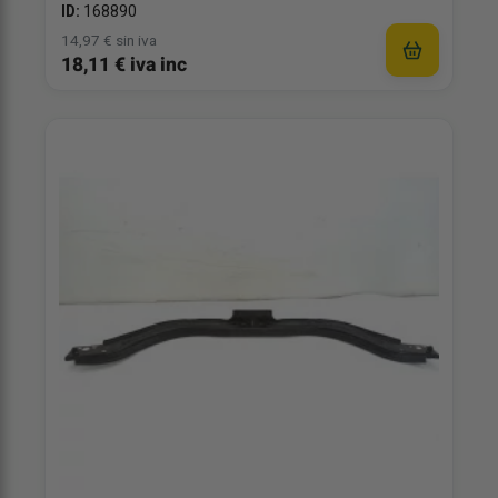
ID:
168890
14,97 € sin iva
18,11 € iva inc