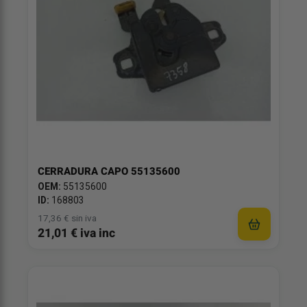
CERRADURA CAPO 55135600
OEM:
55135600
ID:
168803
17,36 € sin iva
21,01 € iva inc