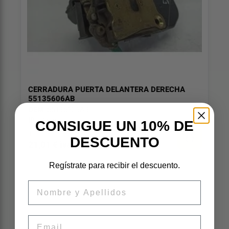
CERRADURA PUERTA DELANTERA DERECHA
55135606AB
OEM:
55135606AB
ID:
168289
CONSIGUE UN 10% DE
17,36 € sin iva
DESCUENTO
21,01 € iva inc
Regístrate para recibir el descuento.
Nombre
Email