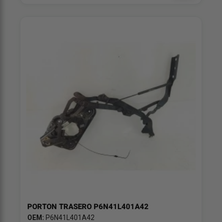
PORTON TRASERO P6N41L401A42
OEM:
P6N41L401A42