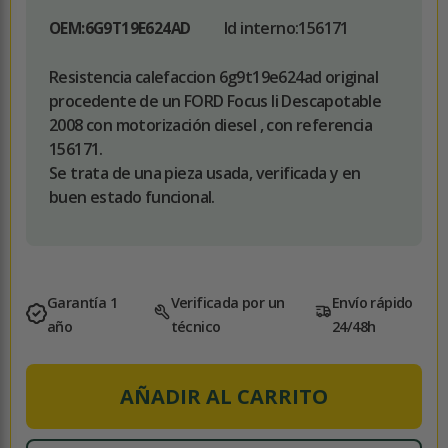
Id interno:
156171
OEM:
6G9T19E624AD
Resistencia calefaccion 6g9t19e624ad original
procedente de un FORD Focus Ii Descapotable
2008 con motorización diesel , con referencia
156171.
Se trata de una pieza usada, verificada y en
buen estado funcional.
Garantía 1
Verificada por un
Envío rápido
año
técnico
24/48h
AÑADIR AL CARRITO