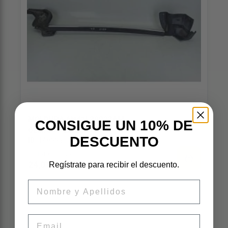
MOLDURA 6N41L29023AM
CONSIGUE UN 10% DE
OEM:
6N41L29023AM
DESCUENTO
ID:
148669
19,84 € sin iva
24,01 € iva inc
Regístrate para recibir el descuento.
Nombre
Email