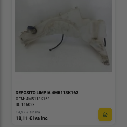
DEPOSITO LIMPIA 4M5113K163
OEM:
4M5113K163
ID:
116023
14,97 € sin iva
18,11 € iva inc