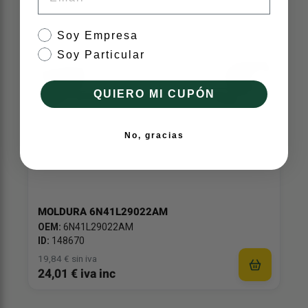
tipo de cliente
Soy Empresa
Soy Particular
QUIERO MI CUPÓN
No, gracias
MOLDURA 6N41L29022AM
OEM:
6N41L29022AM
ID:
148670
19,84 € sin iva
24,01 € iva inc