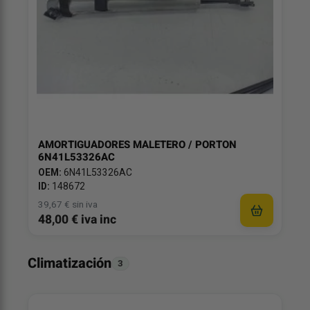
AMORTIGUADORES MALETERO / PORTON
6N41L53326AC
OEM:
6N41L53326AC
ID:
148672
39,67 € sin iva
48,00 € iva inc
Climatización
3