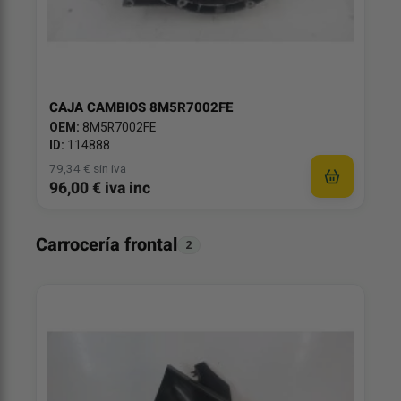
CAJA CAMBIOS 8M5R7002FE
OEM:
8M5R7002FE
ID:
114888
79,34 € sin iva
96,00 € iva inc
Carrocería frontal
2