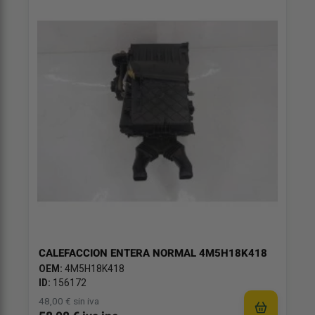
CALEFACCION ENTERA NORMAL 4M5H18K418
OEM:
4M5H18K418
ID:
156172
48,00 € sin iva