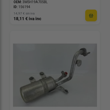
OEM:
3M5H19A705BL
ID:
156194
14,97 € sin iva
18,11 € iva inc