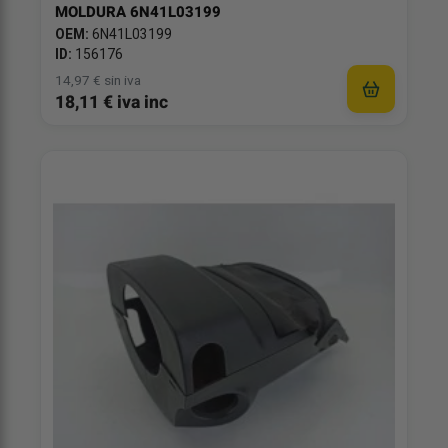
MOLDURA 6N41L03199
OEM:
6N41L03199
ID:
156176
14,97 € sin iva
18,11 € iva inc