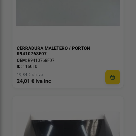
CERRADURA MALETERO / PORTON
R9410768F07
OEM:
R9410768F07
ID:
116010
19,84 € sin iva
24,01 € iva inc