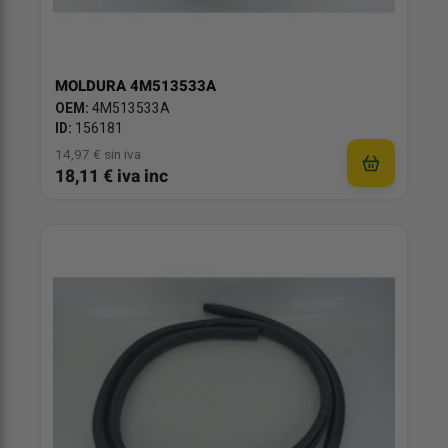
MOLDURA 4M513533A
OEM:
4M513533A
ID:
156181
14,97 € sin iva
18,11 € iva inc