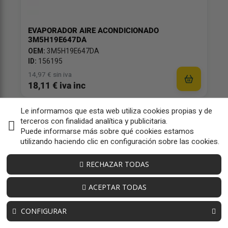
EVAPORADOR AIRE ACONDICIONADO
3M5H19E647DA
OEM:
3M5H19E647DA
ID:
156195
14,97 € sin iva
18,11 € iva inc
Le informamos que esta web utiliza cookies propias y de
Dirección / transmisión
2
terceros con finalidad analítica y publicitaria.
Puede informarse más sobre qué cookies estamos
utilizando haciendo clic en configuración sobre las cookies.
RECHAZAR TODAS
ACEPTAR TODAS
CONFIGURAR