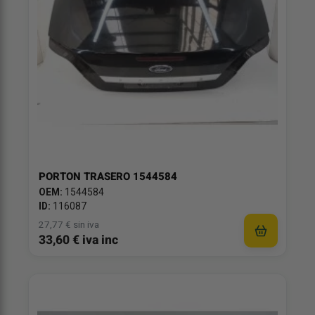
PORTON TRASERO 1544584
OEM:
1544584
ID:
116087
27,77 € sin iva
33,60 € iva inc