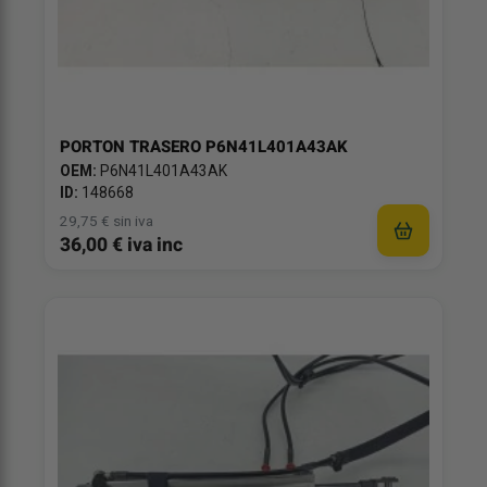
PORTON TRASERO P6N41L401A43AK
OEM:
P6N41L401A43AK
ID:
148668
29,75 € sin iva
36,00 € iva inc