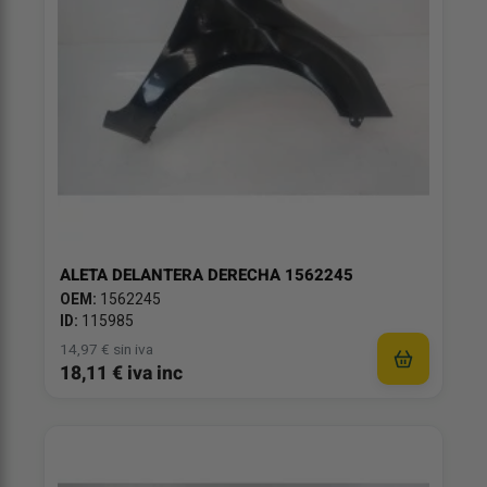
ALETA DELANTERA DERECHA 1562245
OEM:
1562245
ID:
115985
14,97 € sin iva
18,11 € iva inc