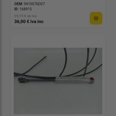
OEM:
9410076D07
ID:
168915
29,75 € sin iva
36,00 € iva inc