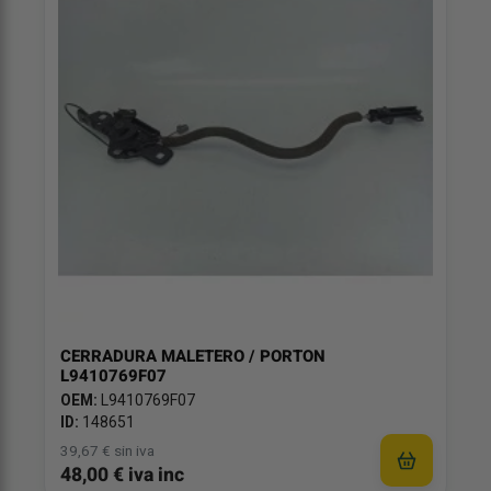
CERRADURA MALETERO / PORTON
L9410769F07
OEM:
L9410769F07
ID:
148651
39,67 € sin iva
48,00 € iva inc