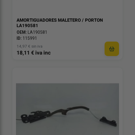
AMORTIGUADORES MALETERO / PORTON
LA190581
OEM:
LA190581
ID:
115991
14,97 € sin iva
18,11 € iva inc