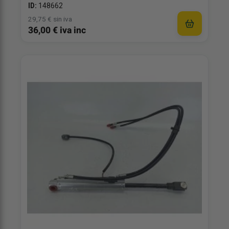
ID:
148662
29,75 € sin iva
36,00 € iva inc