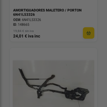
AMORTIGUADORES MALETERO / PORTON
6N41L53326
OEM:
6N41L53326
ID:
148665
19,84 € sin iva
24,01 € iva inc