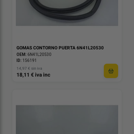
GOMAS CONTORNO PUERTA 6N41L20530
OEM:
6N41L20530
ID:
156191
14,97 € sin iva
18,11 € iva inc