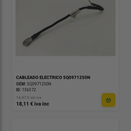
CABLEADO ELECTRICO 5Q0971250N
OEM:
5Q0971250N
ID:
136372
14,97 € sin iva
18,11 € iva inc