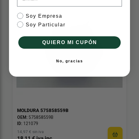
tipo de cliente
Soy Empresa
Soy Particular
QUIERO MI CUPÓN
No, gracias
MOLDURA 575858559B
OEM:
575858559B
ID:
121079
14,97 € sin iva
18,11 € iva inc