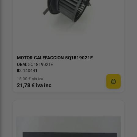
MOTOR CALEFACCION 5Q1819021E
OEM:
5Q1819021E
ID:
140441
18,00 € sin iva
21,78 € iva inc