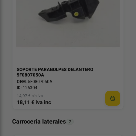
SOPORTE PARAGOLPES DELANTERO
5F0807050A
OEM:
5F0807050A
ID:
126304
14,97 € sin iva
18,11 € iva inc
Carrocería laterales
7