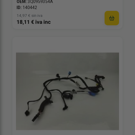
OEM:
3Q0959354A
ID:
140442
14,97 € sin iva
18,11 € iva inc