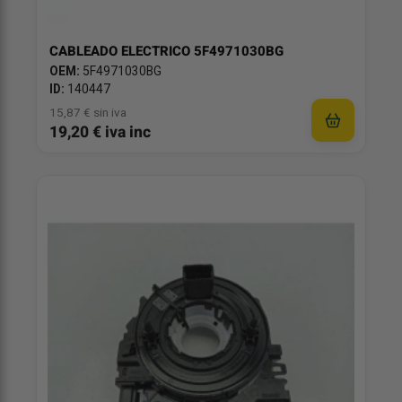
CABLEADO ELECTRICO 5F4971030BG
OEM:
5F4971030BG
ID:
140447
15,87 € sin iva
19,20 € iva inc