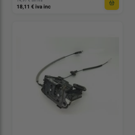
14,97 € sin iva
18,11 € iva inc