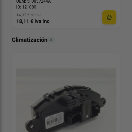
OEM:
5F0857244A
ID:
121080
14,97 € sin iva
18,11 € iva inc
Climatización
3