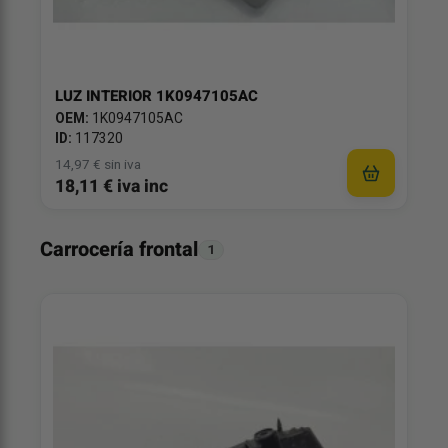
LUZ INTERIOR 1K0947105AC
OEM:
1K0947105AC
ID:
117320
14,97 € sin iva
18,11 € iva inc
Carrocería frontal
1