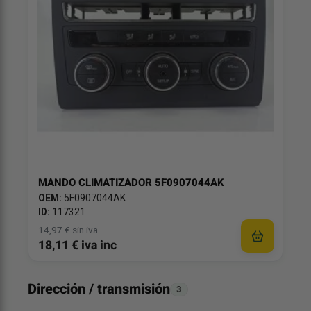
MANDO CLIMATIZADOR 5F0907044AK
OEM:
5F0907044AK
ID:
117321
14,97 € sin iva
18,11 € iva inc
Dirección / transmisión
3