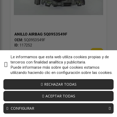
ANILLO AIRBAG 5Q0953549F
OEM:
5Q0953549F
ID:
117252
14,97 € sin iva
Le informamos que esta web utiliza cookies propias y de
18,11 € iva inc
terceros con finalidad analítica y publicitaria.
Puede informarse más sobre qué cookies estamos
utilizando haciendo clic en configuración sobre las cookies.
RECHAZAR TODAS
ACEPTAR TODAS
CONFIGURAR