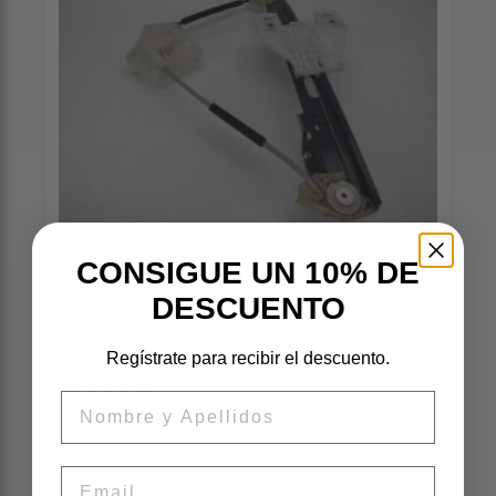
CONSIGUE UN 10% DE
DESCUENTO
ELEVALUNAS TRASERO IZQUIERDO 5F4839461C
OEM:
5F4839461C
ID:
117300
Regístrate para recibir el descuento.
14,97 € sin iva
Nombre
18,11 € iva inc
Email