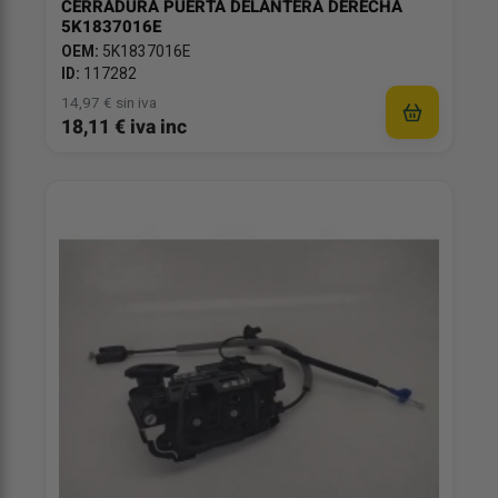
CERRADURA PUERTA DELANTERA DERECHA
5K1837016E
OEM:
5K1837016E
ID:
117282
14,97 € sin iva
18,11 € iva inc