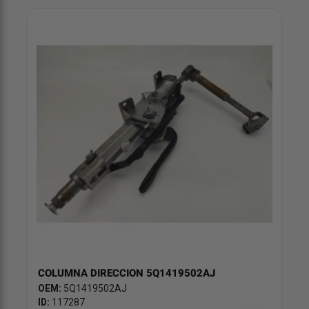
COLUMNA DIRECCION 5Q1419502AJ
OEM:
5Q1419502AJ
ID:
117287