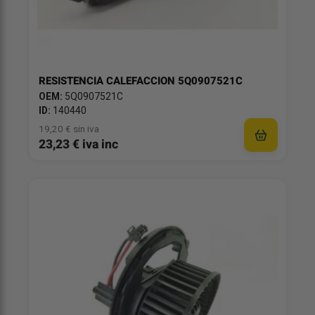
RESISTENCIA CALEFACCION 5Q0907521C
OEM:
5Q0907521C
ID:
140440
19,20 € sin iva
23,23 € iva inc