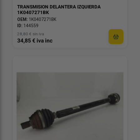
TRANSMISION DELANTERA IZQUIERDA
1K0407271BK
OEM:
1K0407271BK
ID:
144559
28,80 € sin iva
34,85 € iva inc