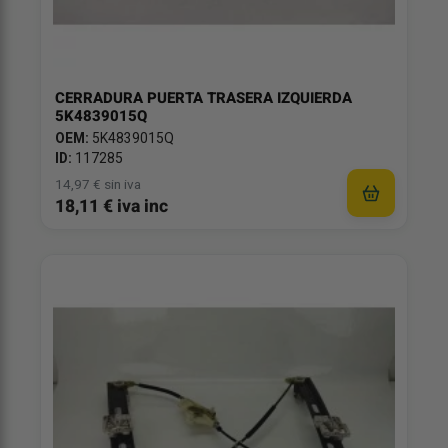
CERRADURA PUERTA TRASERA IZQUIERDA
5K4839015Q
OEM:
5K4839015Q
ID:
117285
14,97 € sin iva
18,11 € iva inc