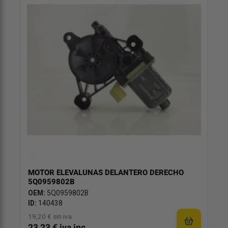
MOTOR ELEVALUNAS DELANTERO DERECHO
5Q0959802B
OEM:
5Q0959802B
ID:
140438
19,20 € sin iva
23,23 € iva inc