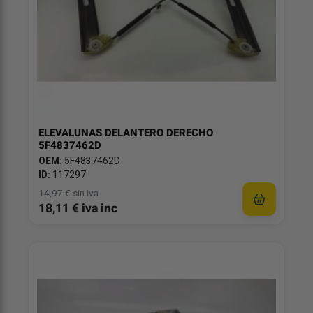
ELEVALUNAS DELANTERO DERECHO
5F4837462D
OEM:
5F4837462D
ID:
117297
14,97 € sin iva
18,11 € iva inc