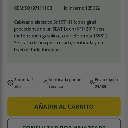
Id interno:
135612
OEM:
5Q1971111CB
Cableado electrico 5q1971111cb original
procedente de un SEAT Leon (5f1) 2017 con
motorización gasolina , con referencia 135612.
Se trata de una pieza usada, verificada y en
buen estado funcional.
Garantía 1
Verificada por un
Envío rápido
año
técnico
24/48h
AÑADIR AL CARRITO
CONSULTAR POR WHATSAPP