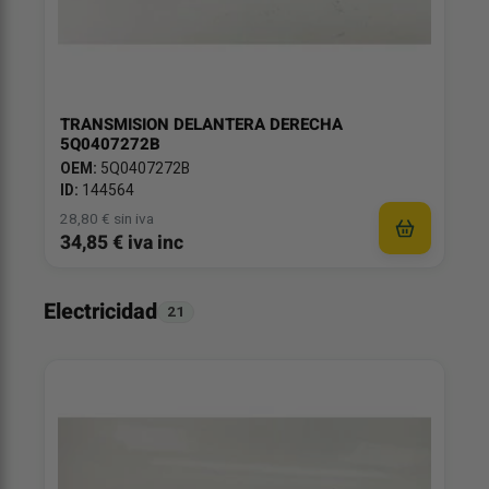
TRANSMISION DELANTERA DERECHA
5Q0407272B
OEM:
5Q0407272B
ID:
144564
28,80 € sin iva
34,85 € iva inc
Electricidad
21