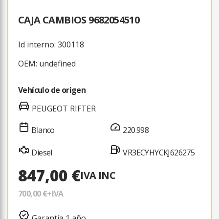
CAJA CAMBIOS 9682054510
Id interno: 300118
OEM: undefined
Vehículo de origen
PEUGEOT RIFTER
Blanco
220.998
Diesel
VR3ECYHYCKJ626275
847,00 €
IVA INC
700,00 €
+IVA
Garantía 1 año