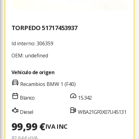
TORPEDO 51717453937
Id interno: 306359
OEM: undefined
Vehículo de origen
Recambios BMW 1 (F40)
Blanco
15.342
Diesel
WBA21GF0X07U45131
99,99 €
IVA INC
82,64 €
+IVA