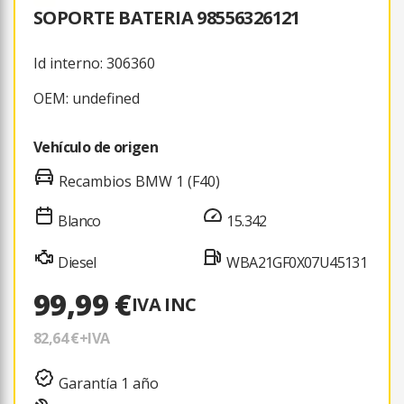
SOPORTE BATERIA 98556326121
Id interno: 306360
OEM: undefined
Vehículo de origen
Recambios BMW 1 (F40)
Blanco
15.342
Diesel
WBA21GF0X07U45131
99,99 €
IVA INC
82,64 €
+IVA
Garantía 1 año