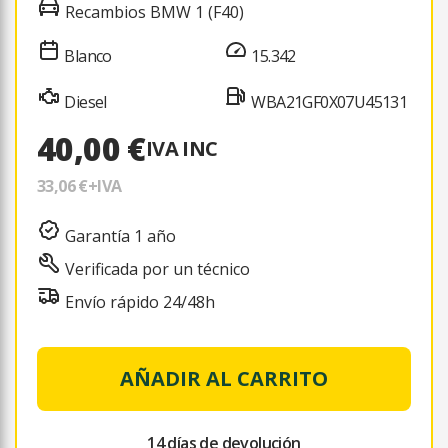
Recambios BMW 1 (F40)
Blanco
15.342
Diesel
WBA21GF0X07U45131
40,00 €
IVA INC
33,06 €
+IVA
Garantía 1 año
Verificada por un técnico
Envío rápido 24/48h
AÑADIR AL CARRITO
14 días de devolución