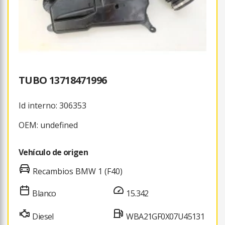
TUBO 13718471996
Id interno: 306353
OEM: undefined
Vehículo de origen
Recambios BMW 1 (F40)
Blanco
15.342
Diesel
WBA21GF0X07U45131