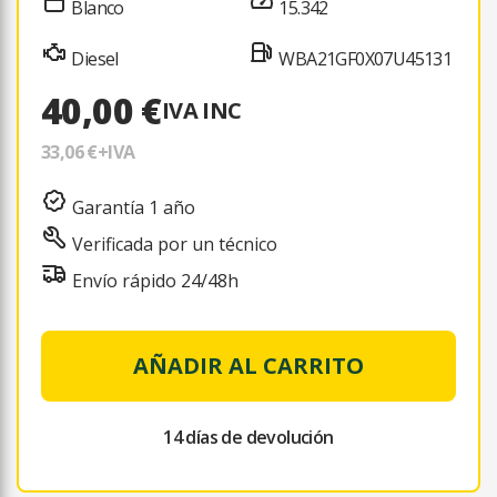
Blanco
15.342
Diesel
WBA21GF0X07U45131
40,00 €
IVA INC
33,06 €
+IVA
Garantía 1 año
Verificada por un técnico
Envío rápido 24/48h
AÑADIR AL CARRITO
14 días de devolución