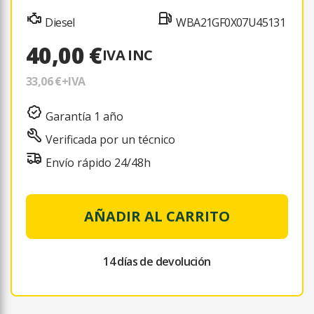
Diesel
WBA21GF0X07U45131
40,00 €
IVA INC
33,06 €
+IVA
Garantía 1 año
Verificada por un técnico
Envío rápido 24/48h
AÑADIR AL CARRITO
14 días de devolución