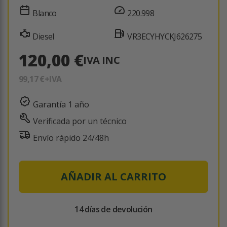
Blanco
220.998
Diesel
VR3ECYHYCKJ626275
120,00 €
IVA INC
99,17 €
+IVA
Garantía 1 año
Verificada por un técnico
Envío rápido 24/48h
AÑADIR AL CARRITO
14 días de devolución