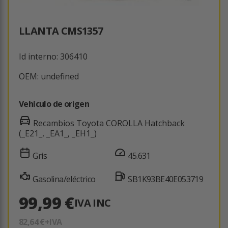
LLANTA CMS1357
Id interno: 306410
OEM: undefined
Vehículo de origen
Recambios Toyota COROLLA Hatchback
(_E21_, _EA1_, _EH1_)
Gris
45.631
Gasolina/eléctrico
SB1K93BE40E053719
99,99 €
IVA INC
82,64 €
+IVA