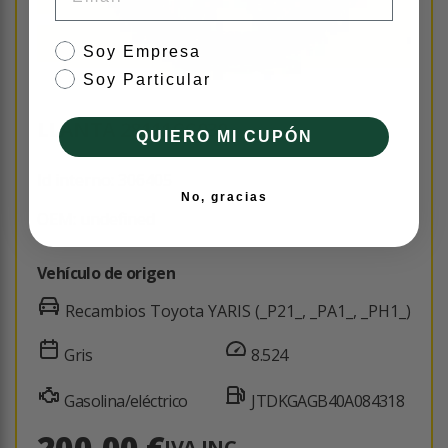
tipo de cliente
Soy Empresa
Soy Particular
LLANTA 28111CC030
QUIERO MI CUPÓN
Id interno: 306405
No, gracias
OEM: undefined
Vehículo de origen
Recambios Toyota YARIS (_P21_, _PA1_, _PH1_)
Gris
8.524
Gasolina/eléctrico
JTDKGAGB40A084318
200,00 €
IVA INC