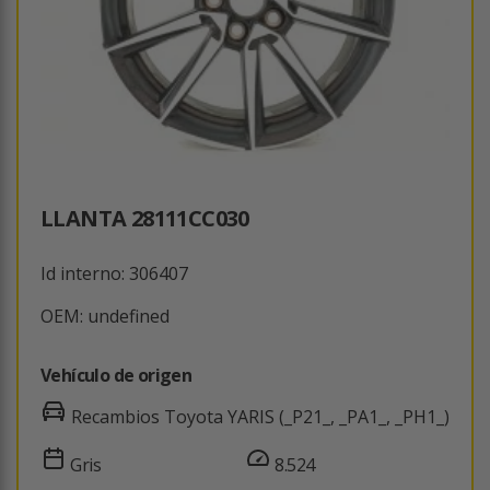
LLANTA 28111CC030
Id interno: 306407
OEM: undefined
Vehículo de origen
Recambios Toyota YARIS (_P21_, _PA1_, _PH1_)
Gris
8.524