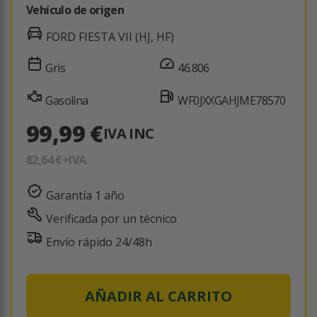
Vehículo de origen
FORD FIESTA VII (HJ, HF)
Gris
46.806
Gasolina
WF0JXXGAHJME78570
99,99 €
IVA INC
82,64 €
+IVA
Garantía 1 año
Verificada por un técnico
Envío rápido 24/48h
AÑADIR AL CARRITO