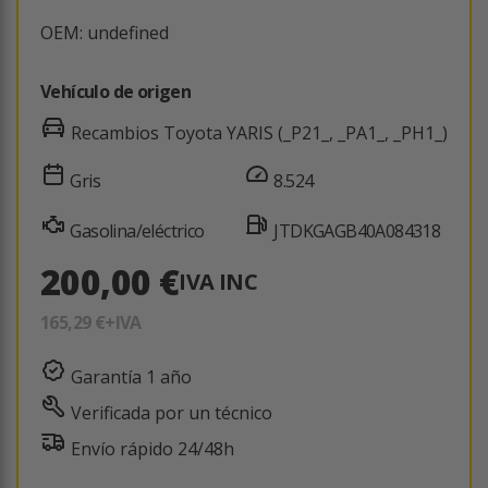
OEM: undefined
Vehículo de origen
Recambios Toyota YARIS (_P21_, _PA1_, _PH1_)
Gris
8.524
Gasolina/eléctrico
JTDKGAGB40A084318
200,00 €
IVA INC
165,29 €
+IVA
Garantía 1 año
Verificada por un técnico
Envío rápido 24/48h