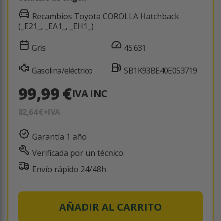
Recambios Toyota COROLLA Hatchback
(_E21_, _EA1_, _EH1_)
Gris
45.631
Gasolina/eléctrico
SB1K93BE40E053719
99,99 €
IVA INC
82,64 €
+IVA
Garantía 1 año
Verificada por un técnico
Envío rápido 24/48h
AÑADIR AL CARRITO