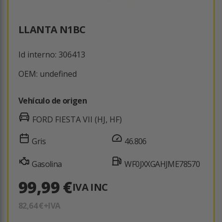
LLANTA N1BC
Id interno: 306413
OEM: undefined
Vehículo de origen
FORD FIESTA VII (HJ, HF)
Gris
46.806
Gasolina
WF0JXXGAHJME78570
99,99 €
IVA INC
82,64 €
+IVA