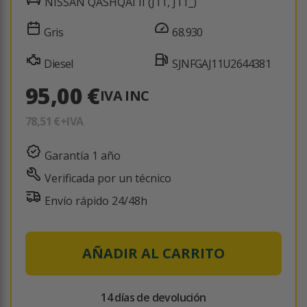
NISSAN QASHQAI II (J11, J11_)
Gris
68.930
Diesel
SJNFGAJ11U2644381
95,00 €
IVA INC
78,51 €
+IVA
Garantía 1 año
Verificada por un técnico
Envío rápido 24/48h
AÑADIR AL CARRITO
14 días de devolución