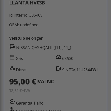
LLANTA HV03B
Id interno: 306409
OEM: undefined
Vehículo de origen
NISSAN QASHQAI II (J11, J11_)
Gris
68.930
Diesel
SJNFGAJ11U2644381
95,00 €
IVA INC
78,51 €
+IVA
Garantía 1 año